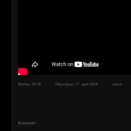
Dužina: 28:38
Objavljeno: 17. april 2018
Autor:
Komentari