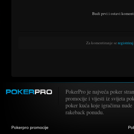
Budi prvi i ostavi koment
Za komentiranje se
registriraj
PokerPro je najveća poker stran
promocije i vijesti iz svijeta p
poker kuća koje igračima nude n
rakeback ponudu.
Pokerpro promocije
Po