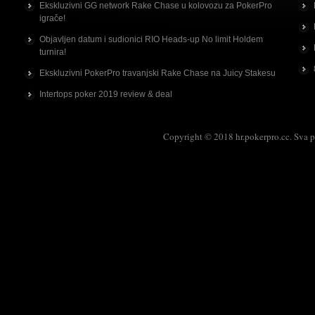
Ekskluzivni GG network Rake Chase u kolovozu za PokerPro
igrače!
Objavljen datum i sudionici RIO Heads-up No limit Holdem
turnira!
Ekskluzivni PokerPro travanjski Rake Chase na Juicy Stakesu
Intertops poker 2019 review & deal
Copyright © 2018 hr.pokerpro.cc. Sva p