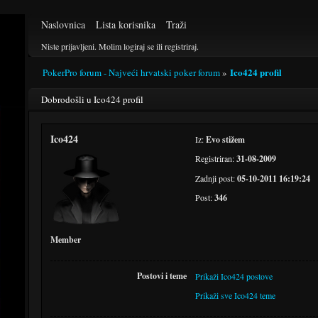
Naslovnica
Lista korisnika
Traži
Niste prijavljeni.
Molim logiraj se ili registriraj.
Ico424 profil
PokerPro forum - Najveći hrvatski poker forum
»
Dobrodošli u Ico424 profil
Ico424
Iz:
Evo stižem
Registriran:
31-08-2009
Zadnji post:
05-10-2011 16:19:24
Post:
346
Member
Postovi i teme
Prikaži Ico424 postove
Prikaži sve Ico424 teme