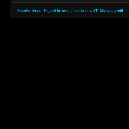
ST_Mangup profil
PokerPro forum - Najveći hrvatski poker forum
»