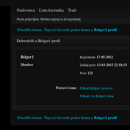
Naslovnica
Lista korisnika
Traži
Niste prijavljeni.
Molim logiraj se ili registriraj.
Belger1 profil
PokerPro forum - Najveći hrvatski poker forum
»
Dobrodošli u Belger1 profil
Belger1
Registriran:
17-05-2012
Member
Zadnji post:
13-03-2015 22:18:33
Post:
121
Postovi i teme
Prikaži Belger1 postove
Prikaži sve Belger1 teme
Belger1 profil
PokerPro forum - Najveći hrvatski poker forum
»