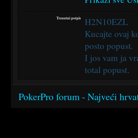
Trenutni potpis
H2N10EZL
Kucajte ovaj k
posto popust.
I jos vam ja v
total popust.
PokerPro forum - Najveći hrva