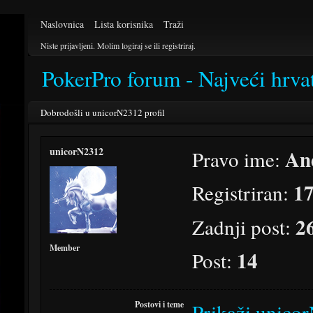
Naslovnica
Lista korisnika
Traži
Niste prijavljeni.
Molim logiraj se ili registriraj.
PokerPro forum - Najveći hrva
Dobrodošli u unicorN2312 profil
unicorN2312
An
Pravo ime:
17
Registriran:
2
Zadnji post:
Member
14
Post:
Postovi i teme
Prikaži unico