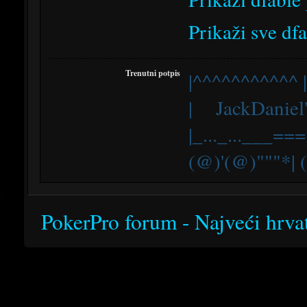
Prikaži sve df
Trenutni potpis
|^^^^^^^^^^^ |
| JackDaniel'
|_..._...___===|
(@)'(@)"""*|
PokerPro forum - Najveći hrva