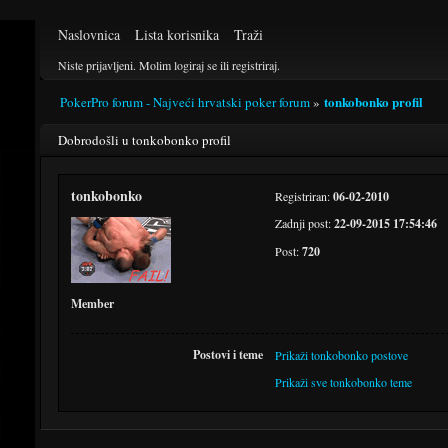
Naslovnica
Lista korisnika
Traži
Niste prijavljeni.
Molim logiraj se ili registriraj.
tonkobonko profil
PokerPro forum - Najveći hrvatski poker forum
»
Dobrodošli u tonkobonko profil
tonkobonko
Registriran:
06-02-2010
Zadnji post:
22-09-2015 17:54:46
Post:
720
Member
Postovi i teme
Prikaži tonkobonko postove
Prikaži sve tonkobonko teme