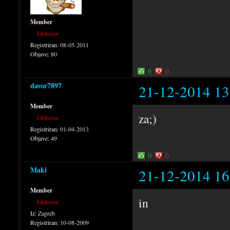
Member
Isključen
Registriran:
08-05-2011
Objave:
80
0
0
davor7897
21-12-2014 13
Member
za;)
Isključen
Registriran:
01-04-2013
Objave:
49
0
0
Maki
21-12-2014 16
Member
in
Isključen
Iz:
Zagreb
Registriran:
10-08-2009