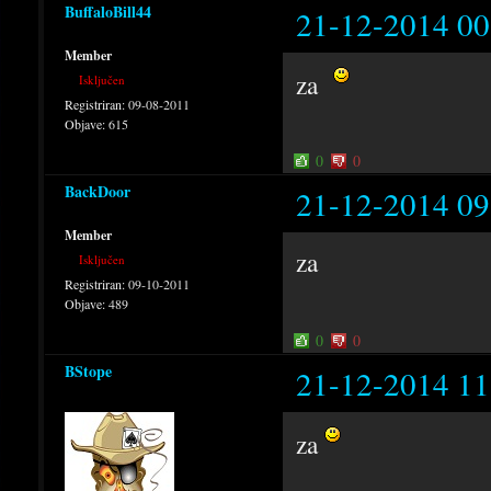
BuffaloBill44
21-12-2014 00
Member
za
Isključen
Registriran:
09-08-2011
Objave:
615
0
0
BackDoor
21-12-2014 09
Member
za
Isključen
Registriran:
09-10-2011
Objave:
489
0
0
BStope
21-12-2014 11
za