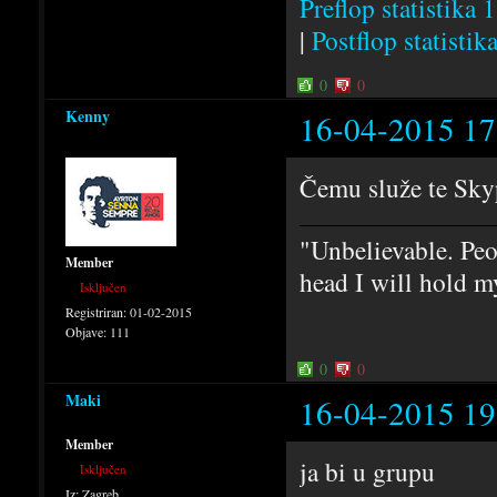
Preflop statistika 1
|
Postflop statistik
0
0
Kenny
16-04-2015 17
Čemu služe te Skyp
"Unbelievable. Peo
Member
head I will hold m
Isključen
Registriran:
01-02-2015
Objave:
111
0
0
Maki
16-04-2015 19
Member
ja bi u grupu
Isključen
Iz:
Zagreb