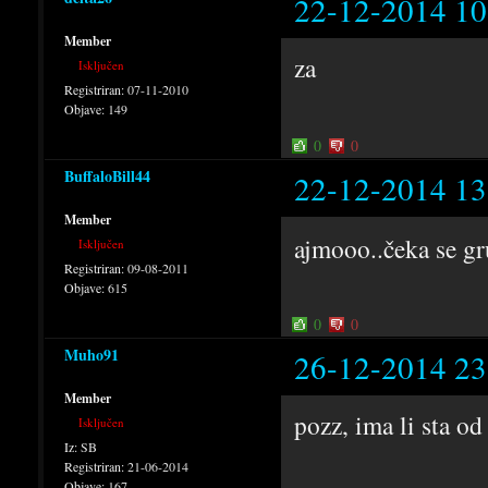
22-12-2014 10
Member
za
Isključen
Registriran:
07-11-2010
Objave:
149
0
0
BuffaloBill44
22-12-2014 13
Member
ajmooo..čeka se g
Isključen
Registriran:
09-08-2011
Objave:
615
0
0
Muho91
26-12-2014 23
Member
pozz, ima li sta od
Isključen
Iz:
SB
Registriran:
21-06-2014
Objave:
167