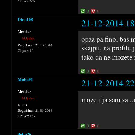
Objave:
657
0
0
Dino108
21-12-2014 18
Member
opaa pa fino, bas m
Isključen
Registriran:
21-10-2014
skajpu, na profilu 
Objave:
10
tako da ne mozete 
0
0
Muho91
21-12-2014 22
Member
moze i ja sam za..
Isključen
Iz:
SB
Registriran:
21-06-2014
Objave:
167
0
0
delta26