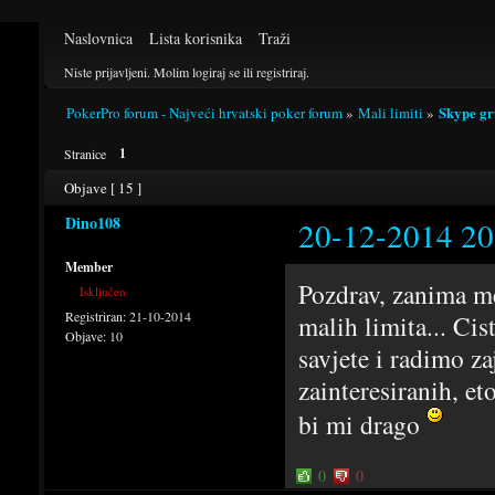
Naslovnica
Lista korisnika
Traži
Niste prijavljeni.
Molim logiraj se ili registriraj.
Skype gr
PokerPro forum - Najveći hrvatski poker forum
»
Mali limiti
»
1
Stranice
Objave [ 15 ]
Dino108
20-12-2014 20
Member
Pozdrav, zanima me
Isključen
Registriran:
21-10-2014
malih limita... Ci
Objave:
10
savjete i radimo za
zainteresiranih, et
bi mi drago
0
0