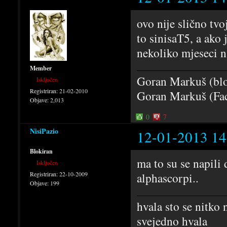
ovo nije slično tv
to sinisaT5, a ako 
nekoliko mjeseci na
Member
Goran Markuš (bl
Isključen
Registriran:
21-02-2010
Goran Markuš (Fa
Objave:
2,013
0
7
NisiPazio
12-01-2013 14
Blokiran
ma to su se napili 
Isključen
Registriran:
22-10-2009
alphascorpi..
Objave:
199
hvala sto se nitko 
svejedno hvala