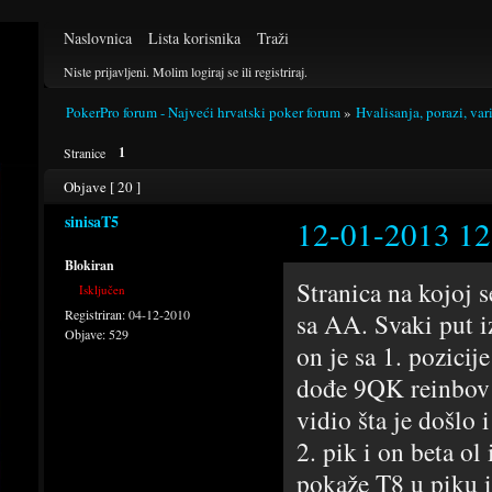
Naslovnica
Lista korisnika
Traži
Niste prijavljeni.
Molim logiraj se ili registriraj.
PokerPro forum - Najveći hrvatski poker forum
»
Hvalisanja, porazi, var
1
Stranice
Objave [ 20 ]
sinisaT5
12-01-2013 12
Blokiran
Stranica na kojoj s
Isključen
Registriran:
04-12-2010
sa AA. Svaki put i
Objave:
529
on je sa 1. pozicij
dođe 9QK reinbov i
vidio šta je došlo
2. pik i on beta o
pokaže T8 u piku i