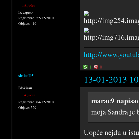
Isključen
Iz:
zagreb
Registriran:
22-12-2010
Objave:
419
http://www.yout
1
0
sinisaT5
13-01-2013 10
Blokiran
Isključen
marac9 napisa
Registriran:
04-12-2010
Objave:
529
moja Sandra je 
Uopće nejdu u istu