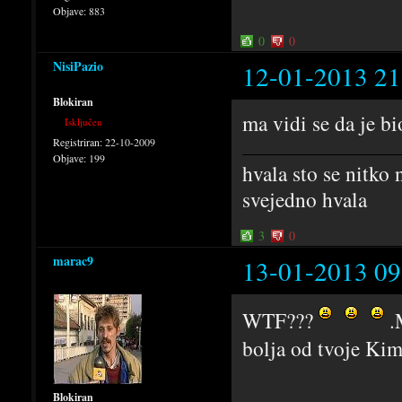
Objave:
883
0
0
NisiPazio
12-01-2013 21
Blokiran
ma vidi se da je b
Isključen
Registriran:
22-10-2009
Objave:
199
hvala sto se nitko 
svejedno hvala
3
0
marac9
13-01-2013 09
WTF???
.M
bolja od tvoje Kim
Blokiran