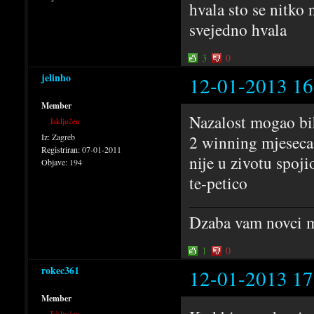
hvala sto se nitko 
svejedno hvala
3
0
jelinho
12-01-2013 16
Member
Nazalost mogao bih
Isključen
Iz:
Zagreb
2 winning mjeseca n
Registriran:
07-01-2011
nije u zivotu spoji
Objave:
194
te-petico
Dzaba vam novci mo
1
0
rokec361
12-01-2013 17
Member
Isključen