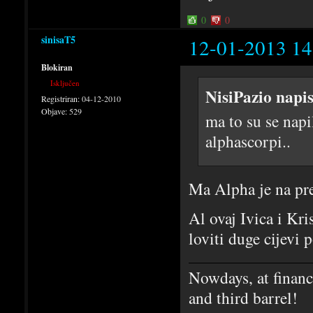
0
0
sinisaT5
12-01-2013 14
Blokiran
Isključen
NisiPazio napi
Registriran:
04-12-2010
Objave:
529
ma to su se napi
alphascorpi..
Ma Alpha je na pre
Al ovaj Ivica i Kris
loviti duge cijevi
Nowdays, at financi
and third barrel!