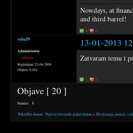
Nowdays, at financi
and third barrel!
0
0
roba59
13-01-2013 12
Administrator
Zatvaram temu i pr
Isključen
Registriran:
23-06-2009
Objave:
8,482
1
0
Objave [ 20 ]
1
Stranice
PokerPro forum - Najveći hrvatski poker forum
»
Hvalisanja, porazi, var