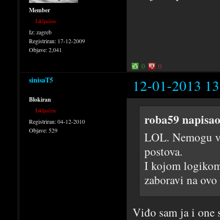
Member
Isključen
Iz:
zagreb
Registriran:
17-12-2009
Objave:
2,041
0
0
sinisaT5
12-01-2013 13
Blokiran
Isključen
roba59 napisao
Registriran:
04-12-2010
Objave:
529
LOL. Nemogu vje
postova.
I kojom logikom
zaboravi na ovo
Viđo sam ja i one 