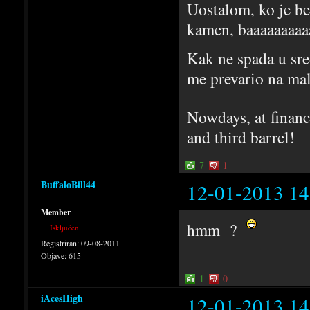
Uostalom, ko je be
kamen, baaaaaaaaaa
Kak ne spada u sred
me prevario na mal
Nowdays, at financi
and third barrel!
7
1
BuffaloBill44
12-01-2013 14
Member
hmm ?
Isključen
Registriran:
09-08-2011
Objave:
615
1
0
iAcesHigh
12-01-2013 14