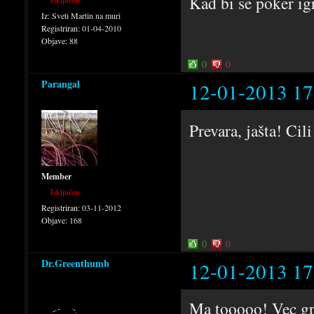
Kad bi se poker ig
Iz:
Sveti Martin na muri
Registriran:
01-04-2010
Objave:
88
0
0
Parangal
12-01-2013 17
Prevara, jašta! Cil
Member
Isključen
Registriran:
03-11-2012
Objave:
168
0
0
Dr.Greenthumb
12-01-2013 17
Ma tooooo! Vec gp