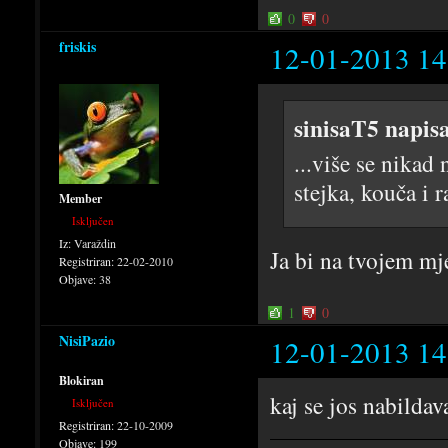
0
0
friskis
12-01-2013 14
sinisaT5 napis
...više se nikad
stejka, kouča i 
Member
Isključen
Iz:
Varaždin
Ja bi na tvojem mj
Registriran:
22-02-2010
Objave:
38
1
0
NisiPazio
12-01-2013 14
Blokiran
kaj se jos nabildava
Isključen
Registriran:
22-10-2009
Objave:
199