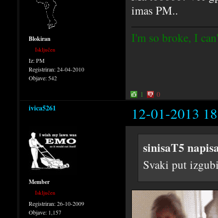
imas PM..
I'm so broke, I can
Blokiran
Isključen
Iz:
PM
Registriran:
24-04-2010
Objave:
542
1
0
ivica5261
12-01-2013 18
sinisaT5 napis
Svaki put izgu
Member
Isključen
Registriran:
26-10-2009
Objave:
1,157