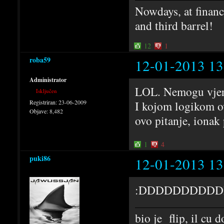
Nowdays, at financi
and third barrel!
12
1
roba59
12-01-2013 13
Administrator
LOL. Nemogu vjero
Isključen
Registriran:
23-06-2009
I kojom logikom ov
Objave:
8,482
ovo pitanje, ionak
1
4
puki86
12-01-2013 13
:DDDDDDDDD
bio je flip, il cu