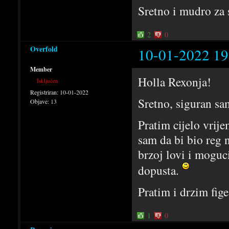
Sretno i mudro za
2
0
Overfold
10-01-2022 19
Member
Holla Rexonja!
Isključen
Registriran:
10-01-2022
Sretno, siguran sam
Objave:
13
Pratim cijelo vrij
sam da bi bio reg 
brzoj lovi i moguc
dopusta.
Pratim i drzim fige
1
0