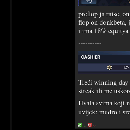
preflop ja raise, on
flop on donkbeta, j
i ima 18% equitya 
----------
Treći winning da
streak ili me usko
Hvala svima koji na
uvijek: mudro i sr
2
0