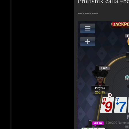
Protivnik calla 4be
---------