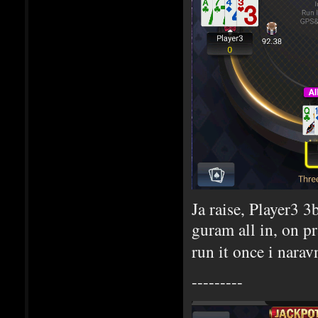
Ja raise, Player3 3b
guram all in, on pr
run it once i nara
---------