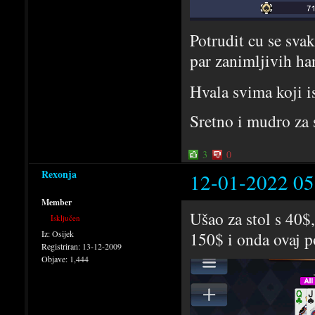
Potrudit cu se svak
par zanimljivih ha
Hvala svima koji i
Sretno i mudro za 
3
0
Rexonja
12-01-2022 05
Member
Ušao za stol s 40$
Isključen
Iz:
Osijek
150$ i onda ovaj p
Registriran:
13-12-2009
Objave:
1,444