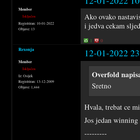
12-01-2022 10
Member
Ako ovako nastavis
Isključen
Registriran:
10-01-2022
i jedva cekam slje
Objave:
13
1
0
Rexonja
12-01-2022 23
Member
Isključen
Overfold napis
Iz:
Osijek
Registriran:
13-12-2009
Sretno
Objave:
1,444
Hvala, trebat ce m
Jos jedan winning 
---------