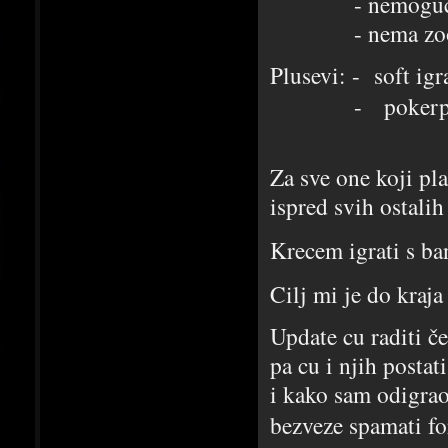
- nemogućnost ig
- nema zoom 
Plusevi: - soft ig
- pokerpro 45%
Za sve one koji pl
ispred svih ostali
Krecem igrati s 
Cilj mi je do kra
Update cu raditi č
pa cu i njih postati
i kako sam odigrao
bezveze spamati 