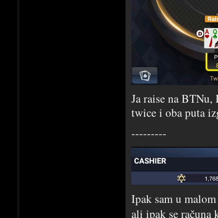
Ja raise na BTNu, Pl
twice i oba puta i
---------
Ipak sam u malom 
ali ipak se računa