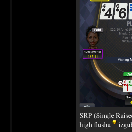
SRP (Single Raised
high flusha
izgu