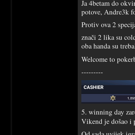
Ja 4betam do okvi
potove, Andre3k fol
Protiv ova 2 speci
znači 2 lika su col
oba handa su trebal
Welcome to poker
---------
5. winning day za
Vikend je došao i 
Od sada uvijek igr