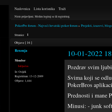
Naslovnica
Lista korisnika
Traži
Niste prijavljeni.
Molim logiraj se ili registriraj.
PokerPro forum - Najveći hrvatski poker forum
»
Projekti, izazovi, blog
1
Stranice
Objave [ 16 ]
Rexonja
10-01-2022 18
Member
Pozdrav svim lju
Isključen
Iz:
Osijek
Svima koji se odl
Registriran:
13-12-2009
Objave:
1,444
PokerBros aplikaci
Prednosti i mane P
Minusi: - junk sof