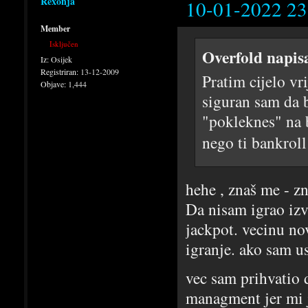
Rexonja
10-01-2022 23
Member
Isključen
Overfold napis
Iz:
Osijek
Registriran:
13-12-2009
Pratim cijelo vr
Objave:
1,444
siguran sam da b
"pokleknes" na 
nego ti bankrol
hehe , znaš me - 
Da nisam igrao izv
jackpot. vecinu no
igranje. ako sam u
vec sam prihvatio 
managment jer mi je