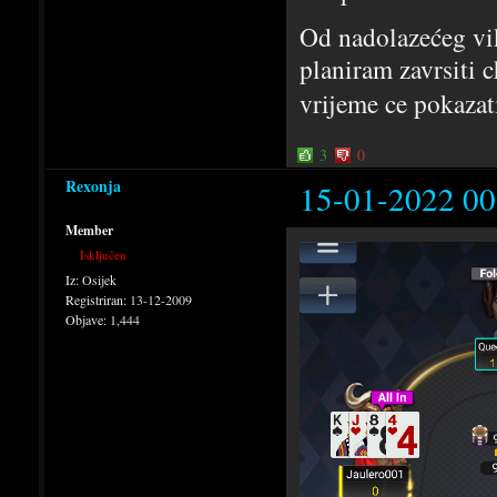
Od nadolazećeg vi
planiram zavrsiti 
vrijeme ce pokazat
3
0
Rexonja
15-01-2022 00
Member
Isključen
Iz:
Osijek
Registriran:
13-12-2009
Objave:
1,444