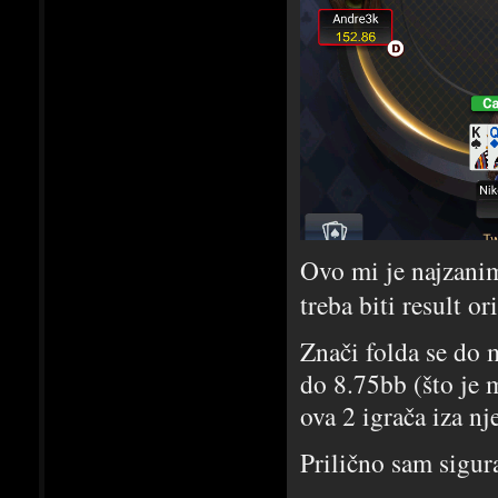
Ovo mi je najzanim
treba biti result o
Znači folda se do 
do 8.75bb (što je m
ova 2 igrača iza nj
Prilično sam sigur