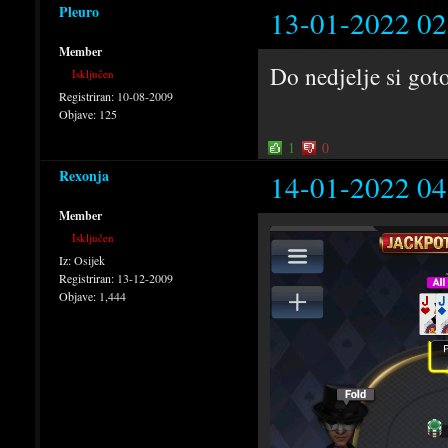
Pleuro
13-01-2022 02
Member
Do nedjelje si goto
Isključen
Registriran:
10-08-2009
Objave:
125
1
0
Rexonja
14-01-2022 04
Member
Isključen
Iz:
Osijek
Registriran:
13-12-2009
Objave:
1,444