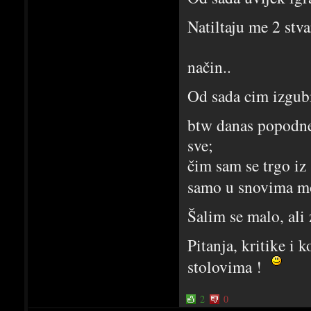
Natiltaju me 2 stv
- kad mi spe
način..
Od sada cim izgub
btw danas popodne 
sve;
čim sam se trgo iz
samo u snovima m
Šalim se malo, ali 
Pitanja, kritike i 
stolovima !
2
0