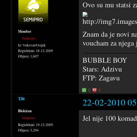
Ovo su mu statsi z
Member
Znam da je novi na
Isključen
voucham za njega 
Iz:
Vukovar/Osijek
Registriran:
18-12-2009
Objave:
1,607
BUBBLE BOY
Stars: Adzivu
FTP: Zagavu
0
0
Tilt
22-02-2010 05
Blokiran
Jel nije 100 komad
Isključen
Registriran:
19-12-2009
Objave:
3,294