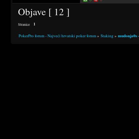
Objave [ 12 ]
1
Stranice
mudonja0s -
PokerPro forum - Najveći hrvatski poker forum
»
Staking
»