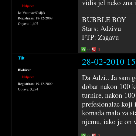
vidis jel neko zna i
Isključen
Iz:
Vukovar/Osijek
BUBBLE BOY
Registriran:
18-12-2009
Objave:
1,607
Stars: Adzivu
FTP: Zagavu
0
0
Tilt
28-02-2010 15
Blokiran
Da Adzi.. Ja sam g
Isključen
Registriran:
19-12-2009
dobar nakon 100 ko
Objave:
3,294
turnire, nakon 10
prefesionalac koji 
komada malo za sta
njemu, iako je on v
0
0