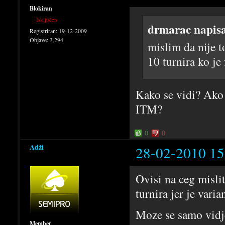
Blokiran
Isključen
drmarac napis
Registriran:
19-12-2009
Objave:
3,294
mislim da nije to
10 turnira ko je f
Kako se vidi? Ako 
ITM?
0
0
Adži
28-02-2010 15
Ovisi na ceg misli
turnira jer je vari
Moze se samo vidje
Member