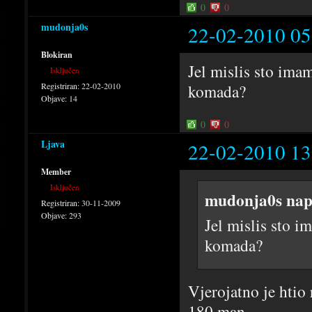
0
0
mudonja0s
22-02-2010 05
Blokiran
Jel mislis sto ima
Isključen
Registriran:
22-02-2010
komada?
Objave:
14
0
0
Ljava
22-02-2010 13
Member
Isključen
mudonja0s nap
Registriran:
30-11-2009
Objave:
293
Jel mislis sto i
komada?
Vjerojatno je htio 
180 man.