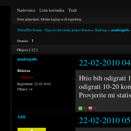
Naslovnica
Lista korisnika
Traži
Niste prijavljeni.
Molim logiraj se ili registriraj.
mudonja0s -
PokerPro forum - Najveći hrvatski poker forum
»
Staking
»
1
Stranice
Objave [ 12 ]
mudonja0s
22-02-2010 04
Blokiran
Htio bih odigrati 
Isključen
Registriran:
22-02-2010
odigrati 10-20 kom
Objave:
14
Provjerite mi stat
0
0
Adži
22-02-2010 05