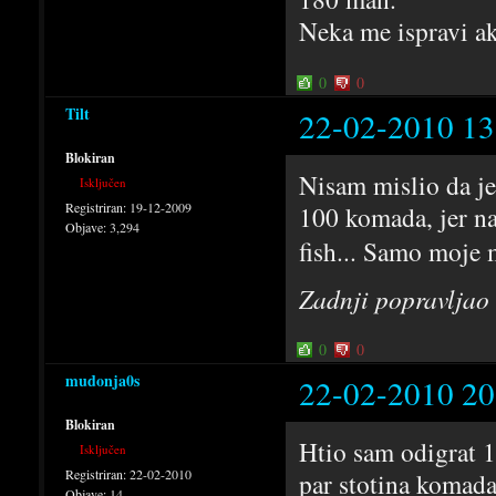
Neka me ispravi ako
0
0
Tilt
22-02-2010 13
Blokiran
Nisam mislio da je
Isključen
Registriran:
19-12-2009
100 komada, jer na 
Objave:
3,294
fish... Samo moje 
Zadnji popravljao
0
0
mudonja0s
22-02-2010 20
Blokiran
Htio sam odigrat 1
Isključen
Registriran:
22-02-2010
par stotina komada
Objave:
14