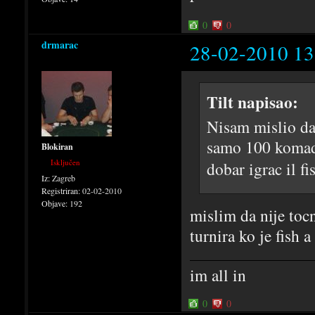
0
0
drmarac
28-02-2010 13
Tilt napisao:
Nisam mislio da
samo 100 komada,
Blokiran
Isključen
dobar igrac il f
Iz:
Zagreb
Registriran:
02-02-2010
Objave:
192
mislim da nije tocn
turnira ko je fish a 
im all in
0
0