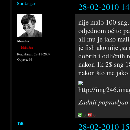
Stu Ungar
28-02-2010 14
nije malo 100 sng,
odjednom očito pa 
ali mu je jako mali
Member
je fish ako nije ,s
Isključen
dobrih i odličnih r
Registriran:
28-11-2009
Objave:
94
nakon 1k 2$ sng 1
nakon što me jako 
Zadnji popravljao
0
0
Tilt
28-02-2010 15