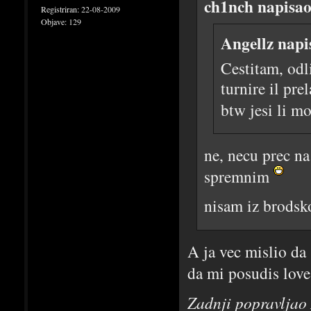
ch1nch napisao
Registriran:
22-08-2009
Objave:
129
Angellz napi
Cestitam, odli
turnire il pr
btw jesi li m
ne, necu prec n
spremnim
nisam iz brodsko
A ja vec mislio da
da mi posudis lov
Zadnji popravljao