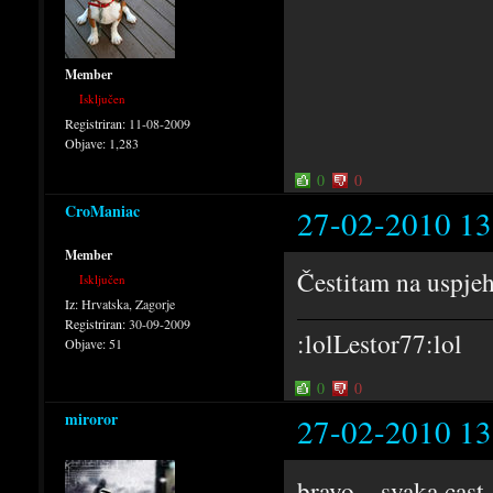
Member
Isključen
Registriran:
11-08-2009
Objave:
1,283
0
0
CroManiac
27-02-2010 13
Member
Čestitam na uspjeh
Isključen
Iz:
Hrvatska, Zagorje
Registriran:
30-09-2009
:lolLestor77:lol
Objave:
51
0
0
miroror
27-02-2010 13
bravo... svaka cast.