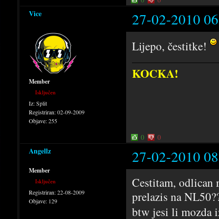
Vice
27-02-2010 06
Lijepo, čestitke!
KOCKA!
Member
Isključen
Iz:
Split
Registriran:
02-09-2009
Objave:
255
0
0
Angellz
27-02-2010 08
Member
Cestitam, odlican r
Isključen
Registriran:
22-08-2009
prelazis na NL50?
Objave:
129
btw jesi li mozda 