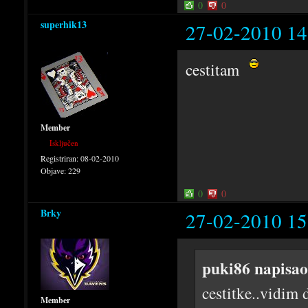
0
0
superhik13
27-02-2010 14
cestitam
Member
Isključen
Registriran:
08-02-2010
Objave:
229
0
0
Brky
27-02-2010 15
puki86 napisao
cestitke..vidim 
Member