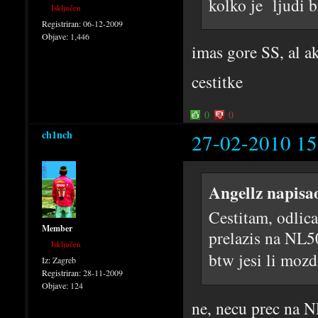
kolko je ljudi b
Isključen
Registriran:
06-12-2009
Objave:
1,446
imas gore SS, al ak
cestitke
0
0
ch1nch
27-02-2010 15
Angellz napisa
Cestitam, odlican
Member
prelazis na NL5
Isključen
btw jesi li moz
Iz:
Zagreb
Registriran:
28-11-2009
Objave:
124
ne, necu prec na 