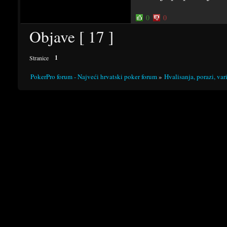
0
0
Objave [ 17 ]
1
Stranice
PokerPro forum - Najveći hrvatski poker forum
»
Hvalisanja, porazi, var