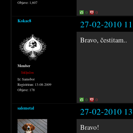
Objave:
1,607
0
0
Kokac8
27-02-2010 11
Bravo, čestitam..
Member
Isključen
Iz:
Samobor
Registriran:
13-08-2009
Objave:
178
0
0
salemetal
27-02-2010 13
Bravo!