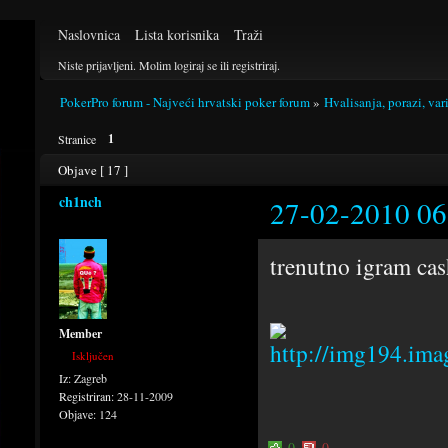
Naslovnica
Lista korisnika
Traži
Niste prijavljeni.
Molim logiraj se ili registriraj.
PokerPro forum - Najveći hrvatski poker forum
»
Hvalisanja, porazi, var
1
Stranice
Objave [ 17 ]
ch1nch
27-02-2010 06
trenutno igram cas
Member
Isključen
Iz:
Zagreb
Registriran:
28-11-2009
Objave:
124
0
0