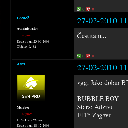
0
0
roba59
27-02-2010 11
Administrator
Čestitam...
Isključen
Registriran:
23-06-2009
Objave:
8,482
0
0
Adži
27-02-2010 11
vgg. Jako dobar B
BUBBLE BOY
Stars: Adzivu
Member
FTP: Zagavu
Isključen
Iz:
Vukovar/Osijek
Registriran:
18-12-2009