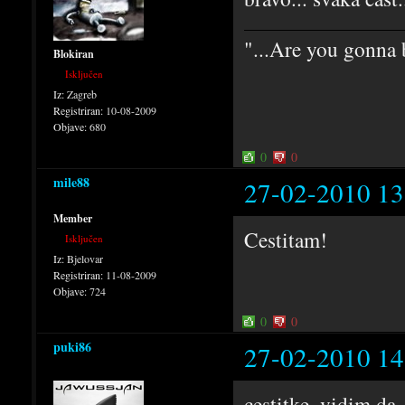
"...Are you gonna b
Blokiran
Isključen
Iz:
Zagreb
Registriran:
10-08-2009
Objave:
680
0
0
mile88
27-02-2010 13
Member
Cestitam!
Isključen
Iz:
Bjelovar
Registriran:
11-08-2009
Objave:
724
0
0
puki86
27-02-2010 14
cestitke..vidim da