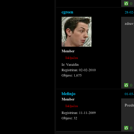
0
cgreen
28-02
zdra
Member
Isključen
Iz:
Varaždin
Registriran:
02-02-2010
Objave:
1,675
0
blefinjo
01-03
Member
Pozdra
Isključen
Registriran:
11-11-2009
Objave:
32
0