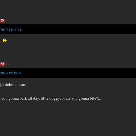
0
-2010 14:11:44
la
0
-2010 19:20:52
j, i dobro dosao.!
e you gonna bark all day, little doggy, or are you gonna bite?..."