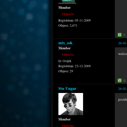
Member
Isključen
Registriran:
05-11-2009
Objave:
2,671
0
mix_osk
26-02
Member
welc
Isključen
Iz:
Osijek
Registriran:
23-12-2009
Objave:
29
0
Stu Ungar
26-02
pozdr
Member
Isključen