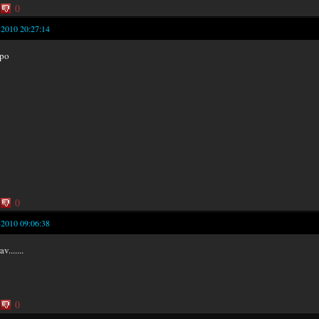
0
-2010 20:27:14
vpo
0
-2010 09:06:38
v.......
0