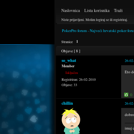
Naslovnica
Lista korisnika
Traži
Niste prijavljeni.
Molim logiraj se ili registriraj.
PokerPro forum - Najveći hrvatski poker for
1
Stranice
Objave [ 8 ]
so_what
26-02
Member
Eto d
Isključen
Registriran:
26-02-2010
Objave:
33
0
chillin
26-02
dobro
imaj 