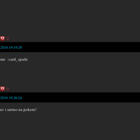
0
-2010 19:19:29
ome :card_spade
0
-2010 19:26:24
av i sretno na pokeru!