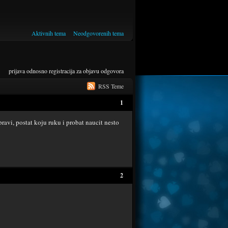
Aktivnih tema
Neodgovorenih tema
prijava
odnosno
registracija
za objavu odgovora
RSS Teme
1
ravi, postat koju ruku i probat naucit nesto
2