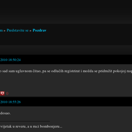
Pozdrav
um
»
Predstavite se
»
-2010 18:50:24
o sad sam uglavnom čitao, pa se odlučih registrirat i možda se pridružit pokojoj rasp
0
-2010 18:55:26
dosao.
cvijetak u reveru, a u ruci bombonjeru...