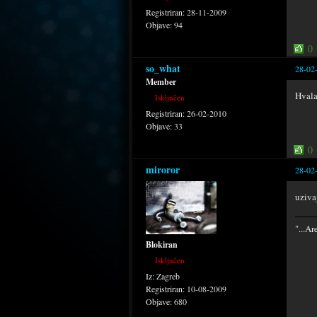
Registriran:
28-11-2009
Objave:
94
0
so_what
28-02
Member
Hva
Isključen
Registriran:
26-02-2010
Objave:
33
0
miroror
28-02
uziva
"...Ar
Blokiran
Isključen
Iz:
Zagreb
Registriran:
10-08-2009
Objave:
680