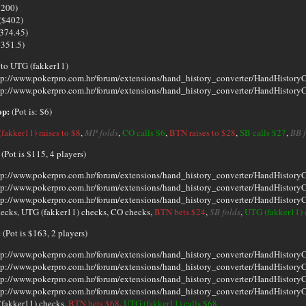
$200)
($402)
374.45)
351.5)
 to UTG (fakker11)
op:
(Pot is: $6)
fakker11) raises to $8
,
MP folds
,
CO calls $6
,
BTN raises to $28
,
SB calls $27
,
BB f
(Pot is $115, 4 players)
ecks, UTG (fakker11) checks, CO checks,
BTN bets $24
,
SB folds
,
UTG (fakker11) 
:
(Pot is $163, 2 players)
fakker11) checks,
BTN bets $68
,
UTG (fakker11) calls $68