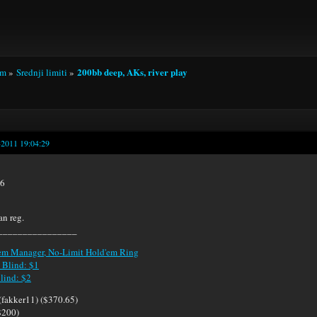
200bb deep, AKs, river play
um
»
Srednji limiti
»
-2011 19:04:29
1
 6
an reg.
_________________
m Manager, No-Limit Hold'em Ring
 Blind: $1
lind: $2
fakker11) ($370.65)
$200)