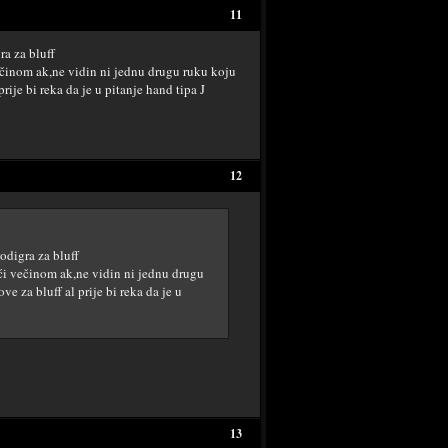
11
ra za bluff
večinom ak,ne vidin ni jednu drugu ruku koju
rije bi reka da je u pitanje hand tipa J
12
odigra za bluff
aći večinom ak,ne vidin ni jednu drugu
ve za bluff al prije bi reka da je u
13