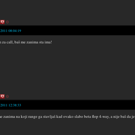
0
-2011 08:04:19
m za call, baš me zanima sta ima!
0
-2011 12:38:33
e zanima na koji range ga stavljaš kad ovako slabo beta flop 4-way, a nije baš da je