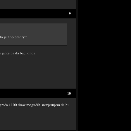
9
a je flop predry?
ve jahte pa da baci onda.
10
 igrača i 100 draw mogućih, nevjerujem da bi