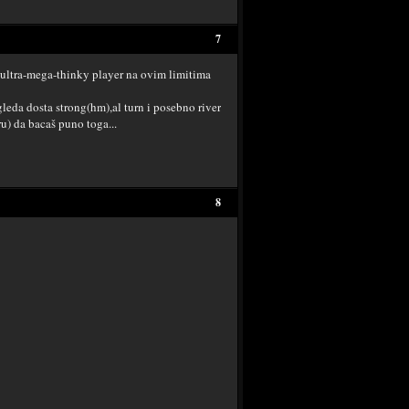
7
i ultra-mega-thinky player na ovim limitima
eda dosta strong(hm),al turn i posebno river
u) da bacaš puno toga...
8