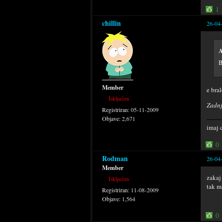
1
chillin
26-04
A
B
Member
e bral
Isključen
Zadnj
Registriran:
05-11-2009
Objave:
2,671
imaj 
0
Rodman
26-04
Member
zakaj
Isključen
tak m
Registriran:
11-08-2009
Objave:
1,564
0