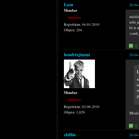
Leon
26-04
Member
misli
Isključen
tebi 
Registriran:
04-01-2010
bi ti 
Objave:
204
:car
0
hendrixjimmi
26-04
L
m
t
r
Member
p
Isključen
Registriran:
02-06-2010
Objave:
1,029
Misli
0
chillin
26-04