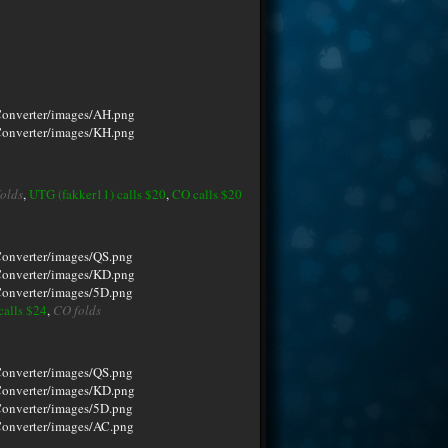
olds
,
UTG (fakker11) calls $20
,
CO calls $20
calls $24
,
CO folds