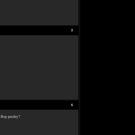
5
6
 flop predry?