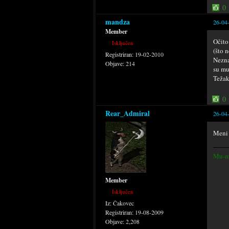
0
mandza
26-04
Member
Očito
Isključen
(što 
Registriran:
19-02-2010
Nezna
Objave:
214
su mu
Težak
0
Rear_Admiral
26-04
Meni 
Mu-m
Member
Isključen
Iz:
Čakovec
Registriran:
19-08-2009
Objave:
2,208