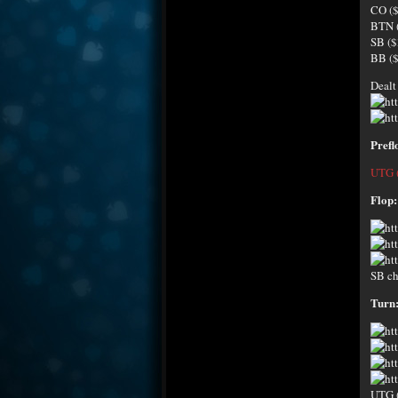
CO (
BTN 
SB ($
BB ($
Dealt
Prefl
UTG (
Flop:
SB ch
Turn
UTG (