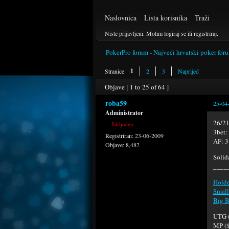
Naslovnica
Lista korisnika
Traži
Niste prijavljeni.
Molim logiraj se ili registriraj.
PokerPro forum - Najveći hrvatski poker for
1
Stranice
2
3
Naprijed
Objave [ 1 to 25 of 64 ]
roba59
25-04
Administrator
26/2
Isključen
3bet:
Registriran:
23-06-2009
AF: 3
Objave:
8,482
Solid
___
Holde
Small
Big B
UTG (
MP (