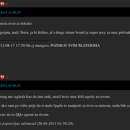
0
-2011 21:58:39
misla river ai itekako
pojma, mali 3beta, ja bi foldao, al s druge strane board je super sexy za max pritisa
2012-08-17 17:50:06»⇓ mungos» POZDRAV SVIM BLEFERIMA
0
-2011 01:49:53
izing mu izgleda kao da ima zrak, znači hoće max fold equity na riveru.
, ako sam ga vidio prije da si malo ljepše to namjesti za river sa nutsom, onda bih sc
avno da će QQ+ zgurat na riveru.
i popravljao salemetal (26-04-2011 01:50:28)