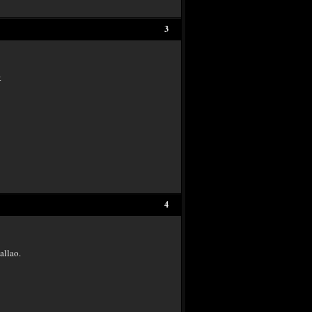
3
k
4
allao.