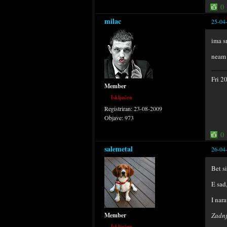
0
milac
25-04
ima s
neam 
Fri 
Member
Isključen
Registriran:
23-08-2009
Objave:
973
0
salemetal
26-04
Bet s
E sad
I nar
Zadnj
Member
Isključen