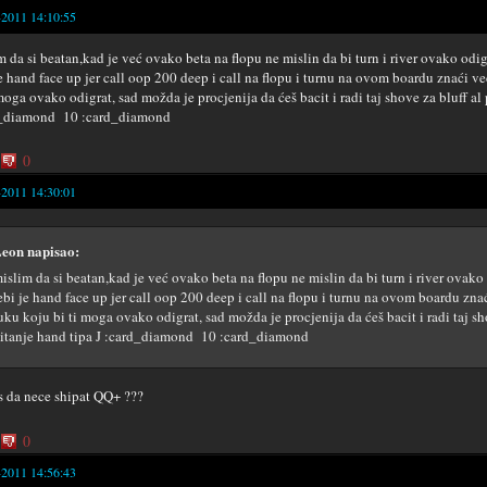
-2011 14:10:55
m da si beatan,kad je već ovako beta na flopu ne mislin da bi turn i river ovako odig
je hand face up jer call oop 200 deep i call na flopu i turnu na ovom boardu znaći 
moga ovako odigrat, sad možda je procjenija da ćeš bacit i radi taj shove za bluff al p
d_diamond 10 :card_diamond
0
-2011 14:30:01
eon napisao:
islim da si beatan,kad je već ovako beta na flopu ne mislin da bi turn i river ovako 
ebi je hand face up jer call oop 200 deep i call na flopu i turnu na ovom boardu zn
uku koju bi ti moga ovako odigrat, sad možda je procjenija da ćeš bacit i radi taj sho
itanje hand tipa J :card_diamond 10 :card_diamond
s da nece shipat QQ+ ???
0
-2011 14:56:43