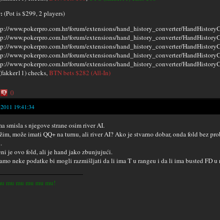
:
(Pot is $299, 2 players)
fakker11) checks,
BTN bets $282 (All-In)
0
-2011 19:41:34
ma smisla s njegove strane osim river AI.
žim, može imati QQ+ na turnu, ali river AI? Ako je stvarno dobar, onda fold bez p
.
ni je ovo fold, ali je hand jako zbunjujući.
amo neke podatke bi mogli razmišljati da li ima T u rangeu i da li ima busted FD u 
u mu mu mu mu mu!