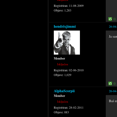
Registriran:
11-08-2009
Objave:
1,283
0
hendrixjimmi
26-04
Ja sa
Member
Isključen
Registriran:
02-06-2010
Objave:
1,029
0
AlphaScorpii
26-04
Member
Baš m
Isključen
Registriran:
28-02-2011
Objave:
883