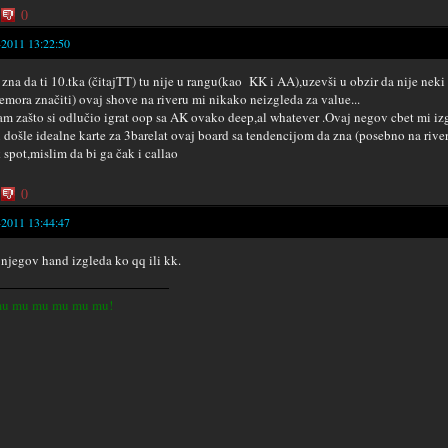
0
-2011 13:22:50
 zna da ti 10.tka (čitajTT) tu nije u rangu(kao KK i AA),uzevši u obzir da nije nek
nemora značiti) ovaj shove na riveru mi nikako neizgleda za value...
m zašto si odlučio igrat oop sa AK ovako deep,al whatever .Ovaj negov cbet mi izgl
 došle idealne karte za 3barelat ovaj board sa tendencijom da zna (posebno na river
 spot,mislim da bi ga čak i callao
0
-2011 13:44:47
njegov hand izgleda ko qq ili kk.
u mu mu mu mu mu!