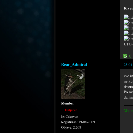
River
UTG (
0
Rear_Admiral
25-04
sve i
ne ku
riveru
Po me
da im
Member
Isključen
Mu-m
Iz:
Čakovec
Registriran:
19-08-2009
Objave:
2,208