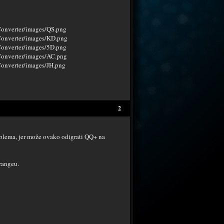
2
roblema, jer može ovako odigrati QQ+ na
rangeu.