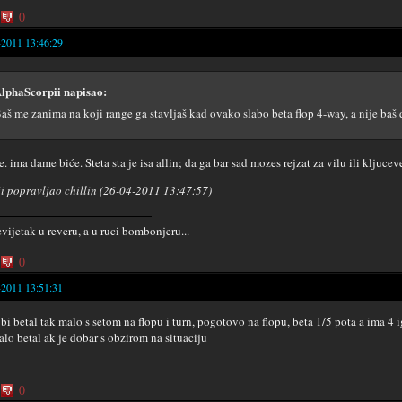
0
-2011 13:46:29
lphaScorpii napisao:
aš me zanima na koji range ga stavljaš kad ovako slabo beta flop 4-way, a nije baš d
e. ima dame biće. Steta sta je isa allin; da ga bar sad mozes rejzat za vilu ili kljuce
i popravljao chillin (26-04-2011 13:47:57)
cvijetak u reveru, a u ruci bombonjeru...
0
-2011 13:51:31
 bi betal tak malo s setom na flopu i turn, pogotovo na flopu, beta 1/5 pota a ima 4
alo betal ak je dobar s obzirom na situaciju
0