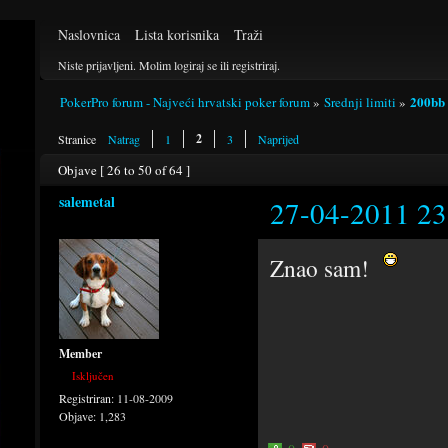
Naslovnica
Lista korisnika
Traži
Niste prijavljeni.
Molim logiraj se ili registriraj.
200bb 
PokerPro forum - Najveći hrvatski poker forum
»
Srednji limiti
»
2
Stranice
Natrag
1
3
Naprijed
Objave [ 26 to 50 of 64 ]
salemetal
27-04-2011 23
Znao sam!
Member
Isključen
Registriran:
11-08-2009
Objave:
1,283