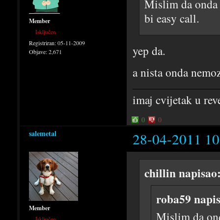
Mislim da onda b
bi easy call.
Member
Isključen
Registriran:
05-11-2009
yep da.
Objave:
2,671
a nista onda nemo
imaj cvijetak u rev
0
0
salemetal
28-04-2011 10
chillin napisao
roba59 napis
Member
Mislim da ond
Isključen