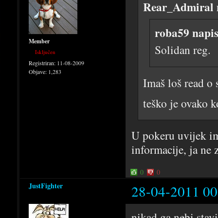
Rear_Admiral 
roba59 napis
Member
Solidan reg.
Isključen
Registriran:
11-08-2009
Objave:
1,283
Imaš loš read o
teško je ovako 
U pokeru uvijek im
informacije, ja ne
0
0
JustFighter
28-04-2011 00
nikad ga nebi stav