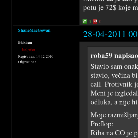
potu je 72$ koje 
0
0
ShaneMacGowan
28-04-2011 00
Blokiran
Isključen
roba59 napisao
Registriran:
14-12-2010
Objave:
387
Stavio sam onak
stavio, večina b
call. Protivnik 
Meni je izgledalo
odluka, a nije ht
Moje razmišljan
Preflop:
Riba na CO je p