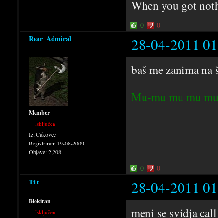
When you got noth
0
0
Rear_Admiral
28-04-2011 01
baš me zanima na št
Mu-mu mu mu mu
Member
Isključen
Iz:
Čakovec
Registriran:
19-08-2009
Objave:
2,208
0
0
Tilt
28-04-2011 01
Blokiran
meni se svidja call
Isključen