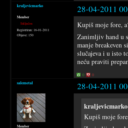
kraljevicmarko
28-04-2011 00
Member
Kupiš moje fore,
Isključen
Registriran:
16-01-2011
Zanimljiv hand u s
Objave:
150
manje breakeven sit
slučajeva i u isto 
neću praviti prepa
0
0
salemetal
28-04-2011 00
kraljevicmarko
Kupiš moje for
Member