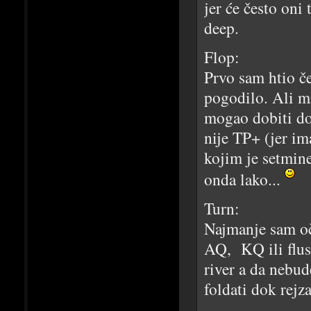
jer će često oni
deep.
Flop:
Prvo sam htio če
pogodilo. Ali m
mogao dobiti dos
nije TP+ (jer im
kojim je setmine
onda lako...
Turn:
Najmanje sam oč
AQ, KQ ili flus
river a da nebud
foldati dok rejza