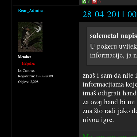
0
0
Rear_Admiral
28-04-2011 00
salemetal napi
U pokeru uvijek 
informacije, ja 
Member
Isključen
Iz:
Čakovec
znaš i sam da nije
Registriran:
19-08-2009
Objave:
2,208
informacijama koje
imaš odigrati hand
za ovaj hand bi mi
zna što radi jako 
nivou igre.
Mu-mu mu mu mu