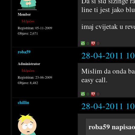
Da si std sizinge r
line ti jest jako blu
Member
Isključen
imaj cvijetak u rev
Registriran:
05-11-2009
Objave:
2,671
0
0
roba59
28-04-2011 10
Administrator
Mislim da onda baš
Isključen
Registriran:
23-06-2009
easy call.
Objave:
8,482
0
0
chillin
28-04-2011 10
roba59 napisao