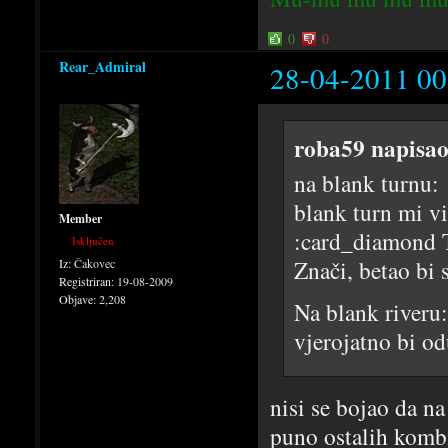
0
0
Rear_Admiral
28-04-2011 00
roba59 napisao
na blank turnu:
blank turn mi vi
Member
:card_diamond TP
Isključen
Znači, betao bi 
Iz:
Čakovec
Registriran:
19-08-2009
Objave:
2,208
Na blank riveru:
vjerojatno bi od
nisi se bojao da n
puno ostalih kombi