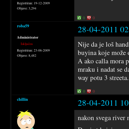
Registriran:
19-12-2009
Objave:
3,294
0
0
roba59
28-04-2011 02
Administrator
Nije da je loš hand
Isključen
Registriran:
23-06-2009
buyina koje može 
Objave:
8,482
A ako calla mora po
mraku i nadat se da
way potu 3 streeta.
0
0
chillin
28-04-2011 10
nakon svega river 