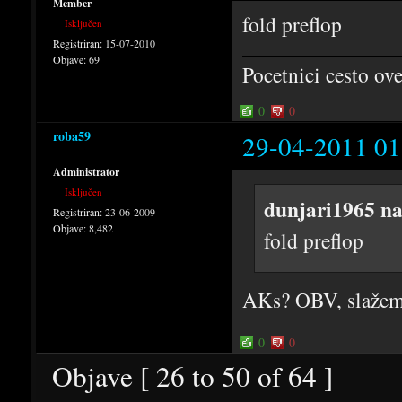
Member
fold preflop
Isključen
Registriran:
15-07-2010
Objave:
69
Pocetnici cesto ov
0
0
roba59
29-04-2011 01
Administrator
Isključen
dunjari1965 na
Registriran:
23-06-2009
Objave:
8,482
fold preflop
AKs? OBV, slažem s
0
0
Objave [ 26 to 50 of 64 ]