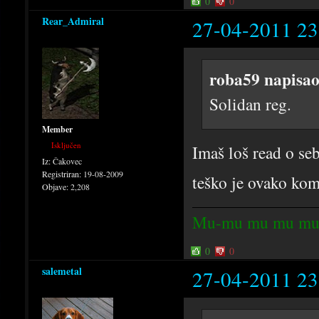
0
0
Rear_Admiral
27-04-2011 23
roba59 napisao
Solidan reg.
Member
Isključen
Imaš loš read o se
Iz:
Čakovec
Registriran:
19-08-2009
teško je ovako kom
Objave:
2,208
Mu-mu mu mu mu
0
0
salemetal
27-04-2011 23