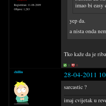
imao bi easy c
Registriran:
11-08-2009
Objave:
1,283
yep da.
a nista onda ne
Tko kaže da je ri
0
0
chillin
28-04-2011 10
sarcastic ?
imaj cvijetak u rev