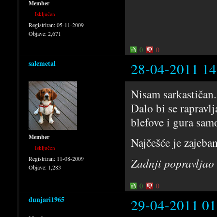
Member
Isključen
Registriran:
05-11-2009
Objave:
2,671
0
0
salemetal
28-04-2011 14
Nisam sarkastičan. 
Dalo bi se rapravlj
blefove i gura samo
Member
Najčešće je zajeba
Isključen
Registriran:
11-08-2009
Zadnji popravljao
Objave:
1,283
0
0
dunjari1965
29-04-2011 01