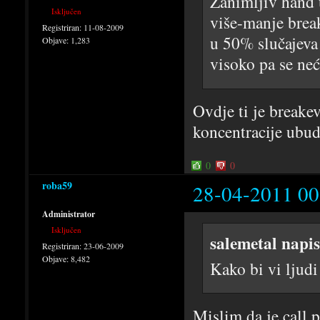
Zanimljiv hand u
Isključen
više-manje breake
Registriran:
11-08-2009
u 50% slučajeva 
Objave:
1,283
visoko pa se neć
Ovdje ti je breake
koncentracije ubud
0
0
roba59
28-04-2011 00
Administrator
Isključen
salemetal napi
Registriran:
23-06-2009
Objave:
8,482
Kako bi vi ljud
Mislim da je call p