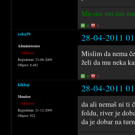
Mu-mu mu mu mu
0
0
roba59
28-04-2011 01
Administrator
Mislim da nema čes
Isključen
Registriran:
23-06-2009
želi da mu neka kar
Objave:
8,482
0
0
kiklop
28-04-2011 01
Member
da ali nemaš ni ti 
Isključen
Registriran:
21-12-2009
foldu, river je dob
Objave:
922
da je dobar na turn