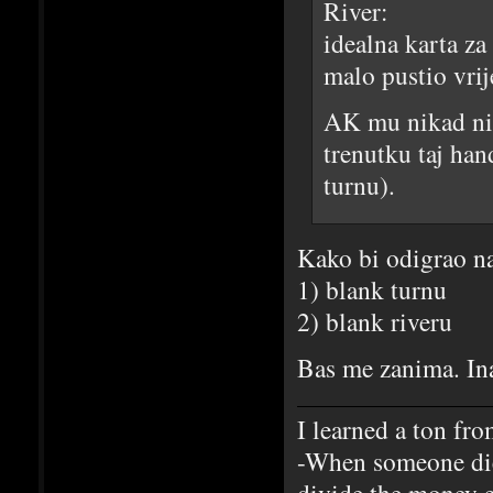
River:
idealna karta za
malo pustio vri
AK mu nikad nis
trenutku taj hand
turnu).
Kako bi odigrao n
1) blank turnu
2) blank riveru
Bas me zanima. In
I learned a ton fr
-When someone dies