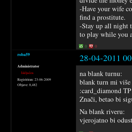
divide the money e
-Have your wife co
find a prostitute.
-Stay up all night t
to play while you a
0
0
roba59
28-04-2011 00
Administrator
na blank turnu:
Isključen
Registriran:
23-06-2009
blank turn mi više
Objave:
8,482
:card_diamond TP i
Znači, betao bi si
Na blank riveru:
vjerojatno bi odus