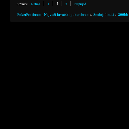
2
Stranice
Natrag
1
3
Naprijed
200bb 
PokerPro forum - Najveći hrvatski poker forum
»
Srednji limiti
»