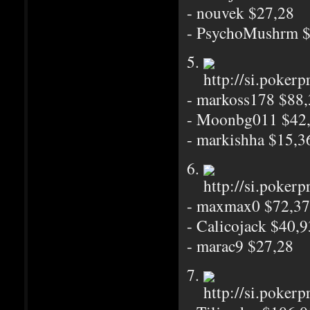
- nouvek $27,28
- PsychoMushrm $
5.
- markoss178 $88
- Moonbg011 $42
- markishha $15,3
6.
- maxmax0 $72,37
- Calicojack $40,9
- marac9 $27,28
7.