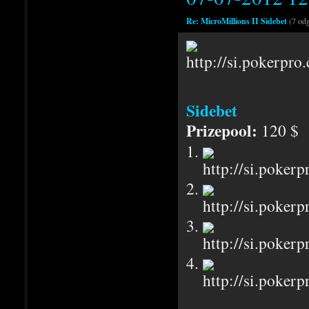
Re: MicroMillions II Sidebet
(7 od
Sidebet
Prizepool:
120 $
1.
2.
3.
4.