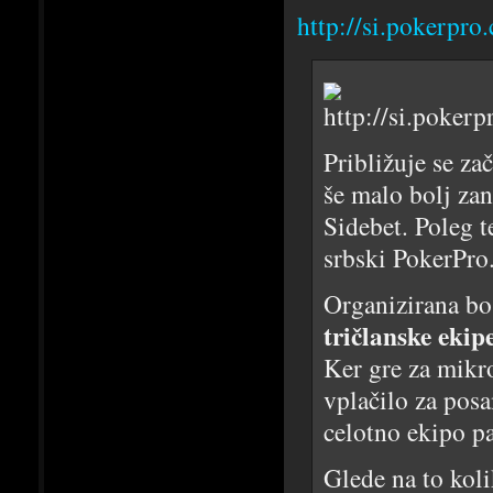
http://si.pokerpr
Približuje se za
še malo bolj zan
Sidebet. Poleg 
srbski PokerPro
Organizirana bos
tričlanske ekip
Ker gre za mikro
vplačilo za pos
celotno ekipo p
Glede na to koli