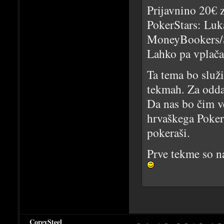
Prijavnino 20€ 
PokerStars: Luk
MoneyBookers/Sk
Lahko pa vplača
Ta tema bo služi
tekmah. Za odda
Da nas bo čim v
hrvaškega PokerP
pokeraši.
Prve tekme so na
CoreySteel