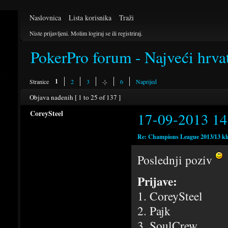
Naslovnica
Lista korisnika
Traži
Niste prijavljeni.
Molim logiraj se ili registriraj.
PokerPro forum - Najveći hrva
1
Stranice
2
3
-¦-
6
Naprijed
Objava nađenih [ 1 to 25 of 137 ]
CoreySteel
17-09-2013 14
Re: Champions League 2013/13 kl
Poslednji poziv
Prijave:
1. CoreySteel
2. Pajk
3. SoulCrew