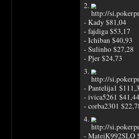
2.
- Kady $81,04
- fajdiga $53,17
- Ichiban $40,93
- Sulinho $27,28
- Pjer $24,73
3.
- Pantelija1 $111,
- ivica5261 $41,4
- corba2301 $22,7
4.
- MatejK992SLO 