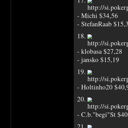
17.
- Michi $34,56
- StefanRaab $15,
18.
- klobasa $27,28
- jansko $15,19
19.
- Holtinho20 $40,
20.
- C.b."begi"St $40
21.