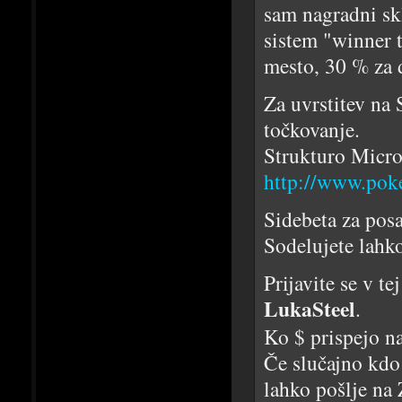
sam nagradni skl
sistem "winner t
mesto, 30 % za 
Za uvrstitev na 
točkovanje.
Strukturo Micro
http://www.poke
Sidebeta za pos
Sodelujete lahko
Prijavite se v t
LukaSteel
.
Ko $ prispejo n
Če slučajno kdo
lahko pošlje na 