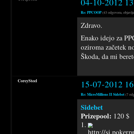
04-10-2012 13
Re: PPCOOP
(43 odgovora, objavlj
Zdravo.
Enako idejo za PPC
oziroma začetek 
Škoda, da mi beret
CoreySteel
15-07-2012 16
Re: MicroMillions II Sidebet
(7 od
Sidebet
Prizepool:
120 $
1.