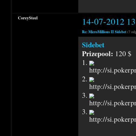
CoreySteel
14-07-2012 13
Re: MicroMillions II Sidebet
(7 od
Sidebet
Prizepool:
120 $
1.
2.
3.
3.