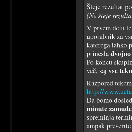
Šteje rezultat p
(Ne šteje rezult
V prvem delu te
uporabnik za vs
katerega lahko 
dvojno 
prinesla
Po koncu skupins
vse tek
več, saj
Razpored tekem
http://www.uefa
Da bomo dosledn
minute zamude
spreminja termin
ampak preverite 