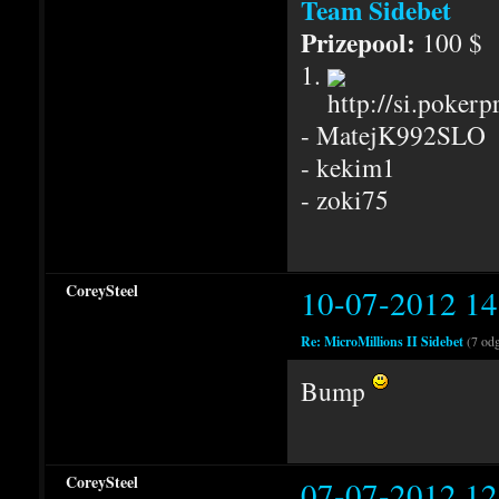
Team Sidebet
Prizepool:
100 $
1.
- MatejK992SLO
- kekim1
- zoki75
CoreySteel
10-07-2012 14
Re: MicroMillions II Sidebet
(7 od
Bump
CoreySteel
07-07-2012 12