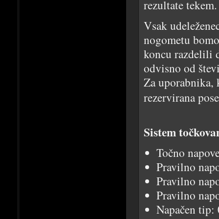
rezultate tekem.
Vsak udeleženec
nogometu bomo st
koncu razdelili 
odvisno od števi
Za uporabnika, k
rezervirana pos
Sistem točkovan
Točno napoved
Pravilno nap
Pravilno napo
Pravilno nap
Napačen tip: 