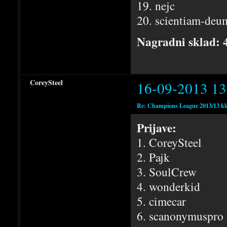
19. nejc
20. scientiam-deu
Nagradni sklad: 
CoreySteel
16-09-2013 13
Re: Champions League 2013/13 kl
Prijave:
1. CoreySteel
2. Pajk
3. SoulCrew
4. wonderkid
5. cimecar
6. scanonymuspro