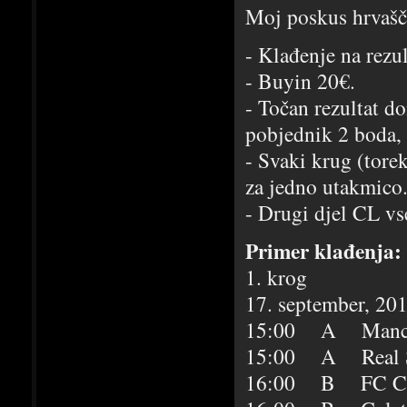
Moj poskus hrvaš
- Klađenje na rezu
- Buyin 20€.
- Točan rezultat d
pobjednik 2 boda, 
- Svaki krug (tore
za jedno utakmico
- Drugi djel CL v
Primer klađenja:
1. krog
17. september, 
15:00 A Mancheste
15:00 A Real Soc
16:00 B FC Copen