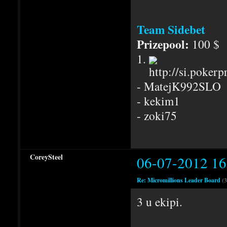
Team Sidebet
Prizepool:
100 $
1.
- MatejK992SLO
- kekim1
- zoki75
CoreySteel
06-07-2012 16
Re: Micromillions Leader Board
(3
3 u ekipi.