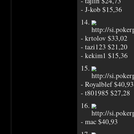
- tajlin $24,73
- J-kob $15,36
14.
- krtolov $33,02
- tazi123 $21,20
- kekim1 $15,36
15.
- Royalblef $40,93
- t801985 $27,28
16.
- mac $40,93