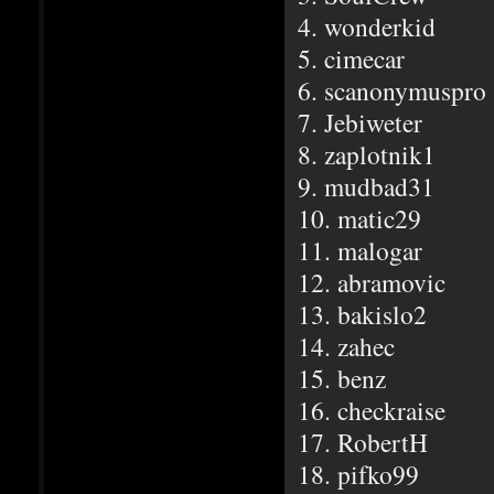
4. wonderkid
5. cimecar
6. scanonymuspro
7. Jebiweter
8. zaplotnik1
9. mudbad31
10. matic29
11. malogar
12. abramovic
13. bakislo2
14. zahec
15. benz
16. checkraise
17. RobertH
18. pifko99