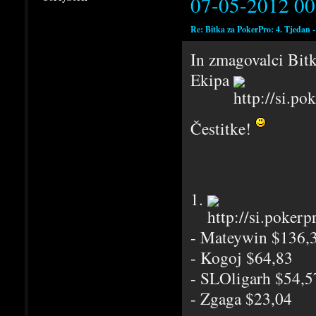
07-05-2012 00
Re: Bitka za PokerPro: 4. Tjedan 
In zmagovalci Bitk
Ekipa
Čestitke!
1.
- Mateywin $136,
- Kogoj $64,83
- SLOligarh $54,5
- Zgaga $23,04