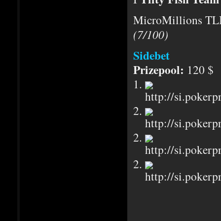
MicroMillions TLB
(7/100)
Sidebet
Prizepool:
120 $
1.
2.
2.
2.