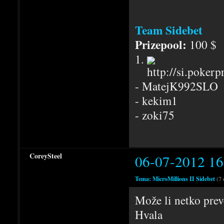
Team Sidebet
Prizepool:
100 $
1.
- MatejK992SLO
- kekim1
- zoki75
CoreySteel
06-07-2012 16
Tema: MicroMillions II Sidebet
(7 
Može li netko prev
Hvala