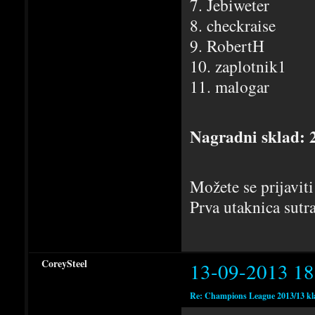
7. Jebiweter
8. checkraise
9. RobertH
10. zaplotnik1
11. malogar
Nagradni sklad: 
Možete se prijaviti
Prva utaknica sutra
CoreySteel
13-09-2013 18
Re: Champions League 2013/13 kl