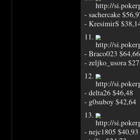
- sachercake $56,9
- KresimirS $38,1
11.
- Braco023 $64,66
- zeljko_usora $27
12.
- delta26 $46,48
- g0suboy $42,64
13.
- nejc1805 $40,93