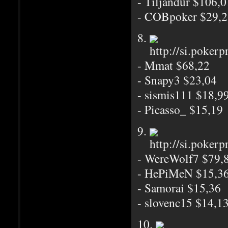
- Tiljandur $106,0
- COBpoker $29,2
8.
- Mmat $68,22
- Snapy3 $23,04
- sismis111 $18,9
- Picasso_ $15,19
9.
- WereWolf7 $79,
- HePiMeN $15,3
- Samorai $15,36
- slovenc15 $14,1
10.