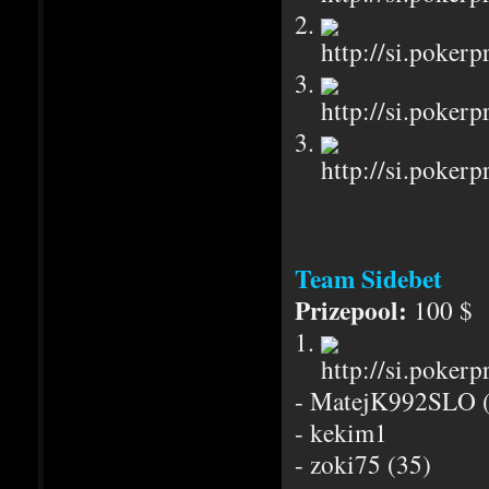
2.
3.
3.
Team Sidebet
Prizepool:
100 $
1.
- MatejK992SLO 
- kekim1
- zoki75 (35)