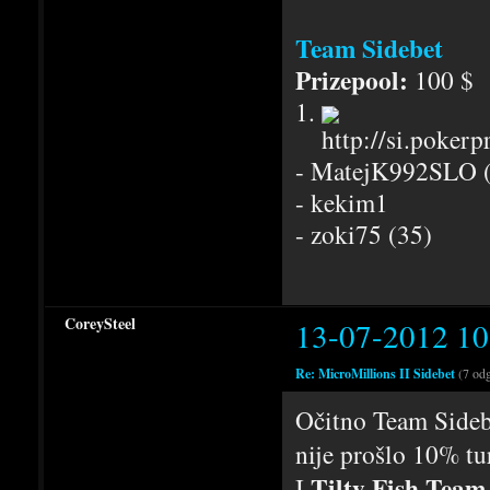
Team Sidebet
Prizepool:
100 $
1.
- MatejK992SLO 
- kekim1
- zoki75 (35)
CoreySteel
13-07-2012 10
Re: MicroMillions II Sidebet
(7 od
Očitno Team Sidebe
nije prošlo 10% tu
Tilty Fish Team
I