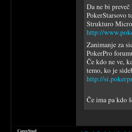
Da ne bi preveč k
PokerStarsovo t
Strukturo Micro
http://www.poke
Zanimanje za si
PokerPro forum
Če kdo ne ve, k
temo, ko je side
http://si.poker
Če ima pa kdo š
CoreySteel