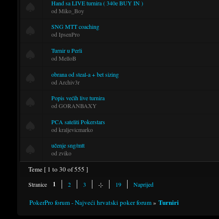
Hand sa LIVE turnira ( 340e BUY IN )
od Miko_Boy
SNG MTT coaching
od IpsenPro
Turnir u Perli
od MelloB
obrana od steal-a + bet sizing
od Archiv3r
Popis većih live turnira
od GORANBAXY
PCA sateliti Pokerstars
od kraljevicmarko
učenje sng/mtt
od zviko
Teme [ 1 to 30 of 555 ]
1
Stranice
2
3
-¦-
19
Naprijed
Turniri
PokerPro forum - Najveći hrvatski poker forum
»