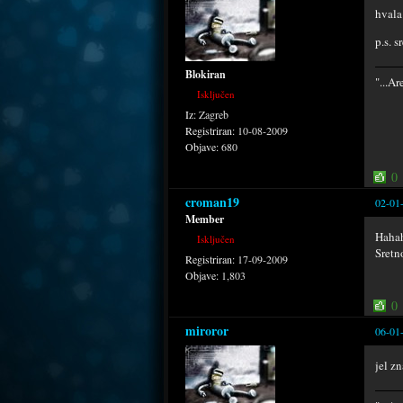
hvala
p.s. s
Blokiran
"...Ar
Isključen
Iz:
Zagreb
Registriran:
10-08-2009
Objave:
680
0
croman19
02-01
Member
Hahah
Isključen
Sretn
Registriran:
17-09-2009
Objave:
1,803
0
miroror
06-01
jel z