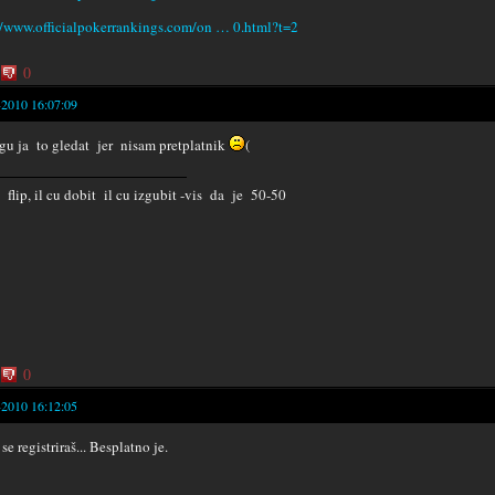
//www.officialpokerrankings.com/on … 0.html?t=2
0
-2010 16:07:09
u ja to gledat jer nisam pretplatnik
(
e flip, il cu dobit il cu izgubit -vis da je 50-50
0
-2010 16:12:05
e registriraš... Besplatno je.