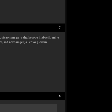
7
 upisao sam ga u sharkscope i izbacilo mi je
ra, sad neznam jel ja krivo gledam,
8