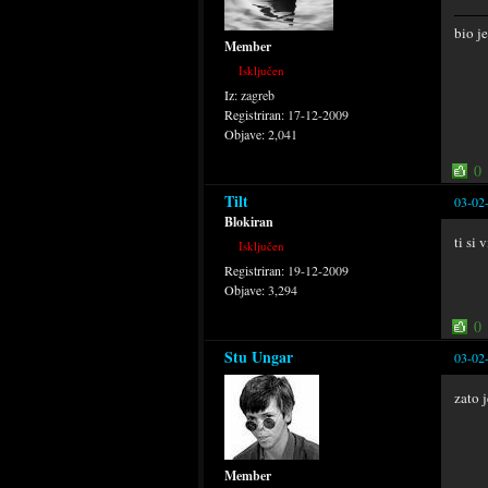
bio j
Member
Isključen
Iz:
zagreb
Registriran:
17-12-2009
Objave:
2,041
0
Tilt
03-02
Blokiran
ti si 
Isključen
Registriran:
19-12-2009
Objave:
3,294
0
Stu Ungar
03-02
zato j
Member