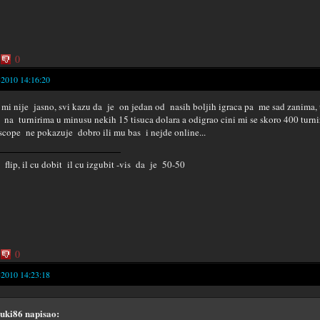
0
-2010 14:16:20
 mi nije jasno, svi kazu da je on jedan od nasih boljih igraca pa me sad zanima,
 na turnirima u minusu nekih 15 tisuca dolara a odigrao cini mi se skoro 400 turni
scope ne pokazuje dobro ili mu bas i nejde online...
e flip, il cu dobit il cu izgubit -vis da je 50-50
0
-2010 14:23:18
uki86 napisao: