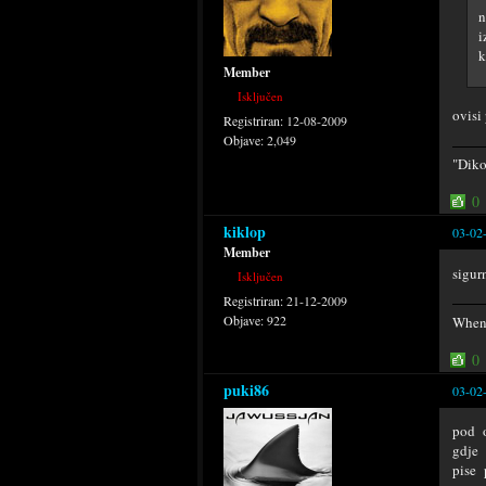
n
i
k
Member
Isključen
ovisi
Registriran:
12-08-2009
Objave:
2,049
"Diko
0
kiklop
03-02
Member
sigur
Isključen
Registriran:
21-12-2009
Objave:
922
When 
0
puki86
03-02
pod o
gdje 
pise 