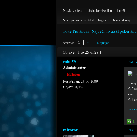
Naslovnica
Lista korisnika
Traži
Niste prijavljeni.
Molim logiraj se ili registriraj.
PokerPro forum - Najveći hrvatski poker for
1
Stranice
2
Naprijed
Objave [ 1 to 25 of 29 ]
roba59
02-01
Administrator
Isključen
Registriran:
23-06-2009
U naj
Objave:
8,482
Puška
svojo
Poker
Inter
0
miroror
02-01