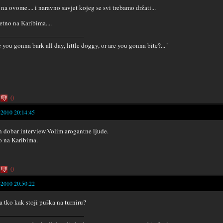
 na ovome.... i naravno savjet kojeg se svi trebamo držati...
retno na Karibima....
e you gonna bark all day, little doggy, or are you gonna bite?..."
0
-2010 20:14:45
 dobar interview.Volim arogantne ljude.
o na Karibima.
0
-2010 20:50:22
na tko kak stoji puška na turniru?