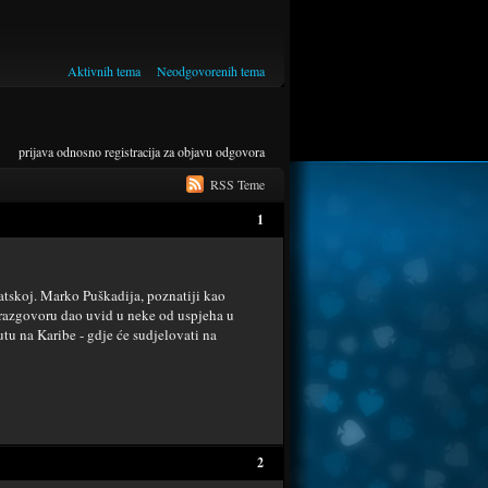
Aktivnih tema
Neodgovorenih tema
prijava
odnosno
registracija
za objavu odgovora
RSS Teme
1
atskoj. Marko Puškadija, poznatiji kao
 razgovoru dao uvid u neke od uspjeha u
utu na Karibe - gdje će sudjelovati na
2