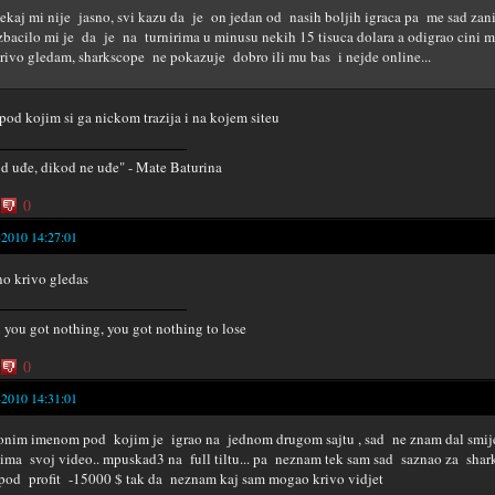
ekaj mi nije jasno, svi kazu da je on jedan od nasih boljih igraca pa me sad zan
zbacilo mi je da je na turnirima u minusu nekih 15 tisuca dolara a odigrao cini mi
rivo gledam, sharkscope ne pokazuje dobro ili mu bas i nejde online...
 pod kojim si ga nickom trazija i na kojem siteu
d uđe, dikod ne uđe" - Mate Baturina
0
-2010 14:27:01
no krivo gledas
you got nothing, you got nothing to lose
0
-2010 14:31:01
nim imenom pod kojim je igrao na jednom drugom sajtu , sad ne znam dal smij
ima svoj video.. mpuskad3 na full tiltu... pa neznam tek sam sad saznao za sha
pod profit -15000 $ tak da neznam kaj sam mogao krivo vidjet