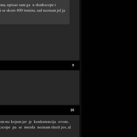
ima, upisao sam ga u sharkscope i
 se skoro 400 turnira, sad neznam jel ja
9
10
em rec kojem jer je konkurencija ovom..
rkscope pa se mozda neznam sluzit jos, al