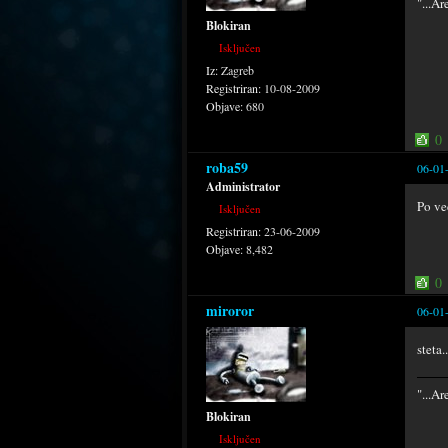
"...Ar
Blokiran
Isključen
Iz:
Zagreb
Registriran:
10-08-2009
Objave:
680
0
roba59
06-01
Administrator
Po ve
Isključen
Registriran:
23-06-2009
Objave:
8,482
0
miroror
06-01
steta.
"...Ar
Blokiran
Isključen