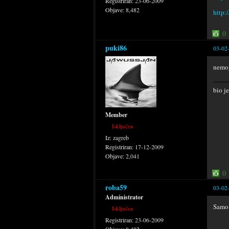
Registriran:
23-06-2009
Objave:
8,482
http:
0
puki86
03-02
nemog
bio j
Member
Isključen
Iz:
zagreb
Registriran:
17-12-2009
Objave:
2,041
0
roba59
03-02
Administrator
Samo s
Isključen
Registriran:
23-06-2009
Objave:
8,482