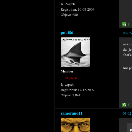
Iz:
Zagreb
Registriran:
10-08-2009
Objave:
680
0
puki86
03-02
nekaj
da je
shark
bio j
Member
Isključen
Iz:
zagreb
Registriran:
17-12-2009
Objave:
2,041
0
zamorano11
03-02
p