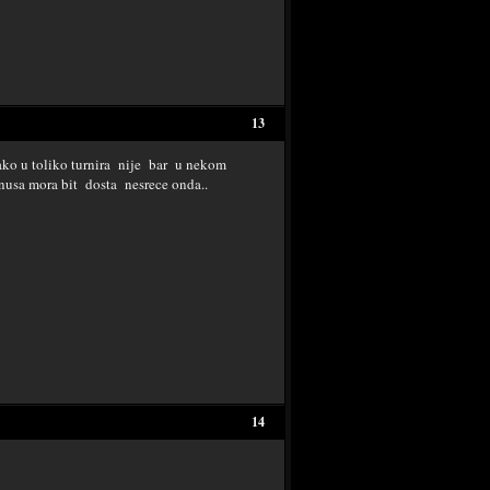
13
ko u toliko turnira nije bar u nekom
usa mora bit dosta nesrece onda..
14