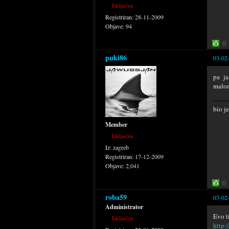
Isključen
Registriran:
28-11-2009
Objave:
94
0
puki86
03-02
pa ja
malom
bio j
Member
Isključen
Iz:
zagreb
Registriran:
17-12-2009
Objave:
2,041
0
roba59
03-02
Administrator
Evo t
Isključen
http: