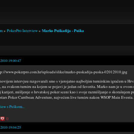
Marko Puškadija - Puška
um
»
PokerPro Interview
»
-2010 19:00:47
novijem intervjuu razgovarali smo s vjerojatno najboljim turnirskim igračem u Hrv
, na svakom turniru na kojem se pojavi je jedan od favorita. Marko nam je u ovom
j karijeri, mišljenje o hrvatskoj poker sceni kao i svoje razmišljanje o skorašnjem p
stars Poker Carribean Adventure, najvećem live turniru nakon WSOP Main Eventa.
view s Puškom...
0
-2010 19:04:25