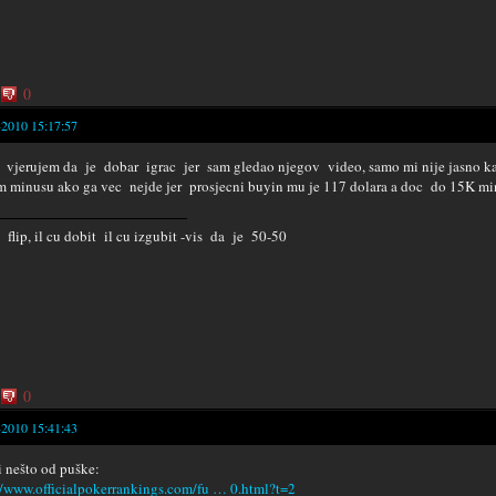
0
-2010 15:17:57
 vjerujem da je dobar igrac jer sam gledao njegov video, samo mi nije jasno ka
 minusu ako ga vec nejde jer prosjecni buyin mu je 117 dolara a doc do 15K min
e flip, il cu dobit il cu izgubit -vis da je 50-50
0
-2010 15:41:43
i nešto od puške:
//www.officialpokerrankings.com/fu … 0.html?t=2