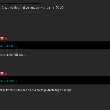
e flip, il cu dobit il cu izgubit -vis da je 50-50
0
-2010 14:35:19
vidio samo full tilt...
0
-2010 14:40:19
er je korsitil više acc na ft a na ps je dosta toga osvojil