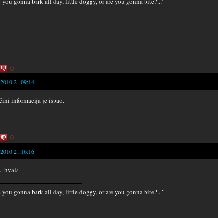
e you gonna bark all day, little doggy, or are you gonna bite?..."
0
-2010 21:09:14
čini informacija je ispao.
0
-2010 21:16:16
... hvala
e you gonna bark all day, little doggy, or are you gonna bite?..."