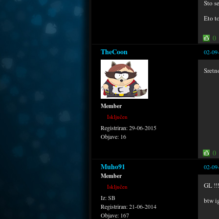
Sto s
Eto t
0
TheCoon
02-09
Sretn
Member
Isključen
Registriran:
29-06-2015
Objave:
16
0
Muho91
02-09
Member
GL !!
Isključen
Iz:
SB
btw i
Registriran:
21-06-2014
Objave:
167