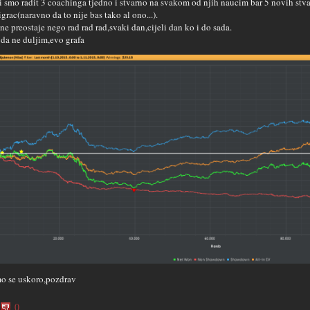
i smo radit 3 coachinga tjedno i stvarno na svakom od njih naucim bar 5 novih st
igrac(naravno da to nije bas tako al ono...).
 ne preostaje nego rad rad rad,svaki dan,cijeli dan ko i do sada.
da ne duljim,evo grafa
o se uskoro,pozdrav
0