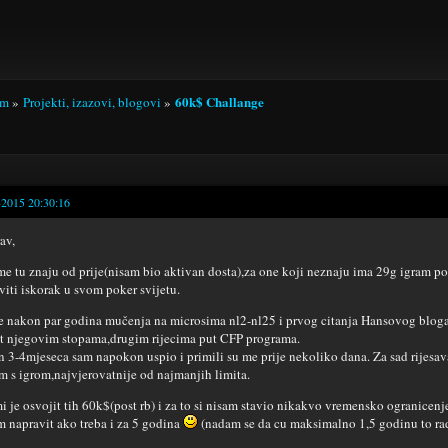
60k$ Challange
um
»
Projekti, izazovi, blogovi
»
-2015 20:30:16
av,
me tu znaju od prije(nisam bio aktivan dosta),za one koji neznaju ima 29g igram p
viti iskorak u svom poker svijetu.
 nakon par godina mučenja na microsima nl2-nl25 i prvog citanja Hansovog bloga t
t njegovim stopama,drugim rijecima put CFP programa.
 3-4mjeseca sam napokon uspio i primili su me prije nekoliko dana. Za sad rijesava
m s igrom,najvjerovatnije od najmanjih limita.
mi je osvojit tih 60k$(post rb) i za to si nisam stavio nikakvo vremensko ogranicenje
m napravit ako treba i za 5 godina
(nadam se da cu maksimalno 1,5 godinu to radi