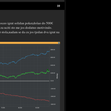
10
oceo igrat solidan poker,došao do 500€
 za uciti sto me jos dodatno motiviralo.
stola,nadam se da cu jos tjedan dva igrat na