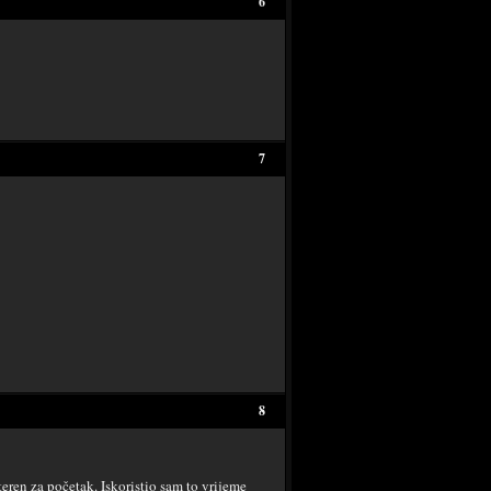
6
7
8
eren za početak. Iskoristio sam to vrijeme