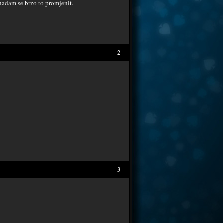
nadam se brzo to promjenit.
2
3