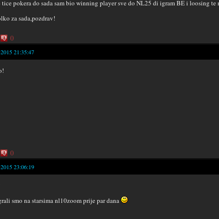
e tice pokera do sada sam bio winning player sve do NL25 di igram BE i loosing te 
olko za sada,pozdrav!
0
-2015 21:35:47
o!
0
-2015 23:06:19
!
grali smo na starsima nl10zoom prije par dana