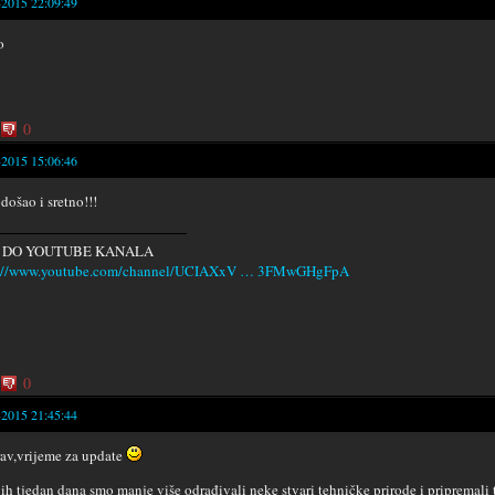
-2015 22:09:49
o
0
-2015 15:06:46
došao i sretno!!!
 DO YOUTUBE KANALA
s://www.youtube.com/channel/UCIAXxV … 3FMwGHgFpA
0
-2015 21:45:44
av,vrijeme za update
ih tjedan dana smo manje više odrađivali neke stvari tehničke prirode i pripremali t