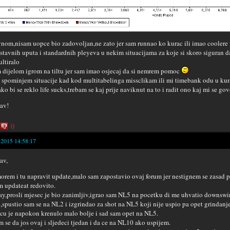
nom,nisam uopce bio zadovoljan,ne zato jer sam runnao ko kurac ili imao coolere n
stavnih uputa i standardnih pleyeva u nekim situacijama za koje si skoro siguran d
ultiralo
 dijelom igrom na tiltu jer sam imao osjecaj da si nemrem pomoc
 spominjem situacije kad kod multitabelinga missclikam ili mi timebank odu u kur
ko bi se reklo life sucks,trebam se kaj prije naviknut na to i radit ono kaj mi se govo
av!
0
-2015 14:58:17
av,
orem i tu napravit update,malo sam zapostavio ovaj forum jer nestignem se zasad 
 updateat redovito.
y,prosli mjesec je bio zanimljiv,igrao sam NL5 na pocetku di me uhvatio downswing
,spustio sam se na NL2 i izgrindao za shot na NL5 koji nije uspio pa opet grindanje
cu je napokon krenulo malo bolje i sad sam opet na NL5.
 se da jos ovaj i sljedeci tjedan i da ce na NL10 ako uspijem.