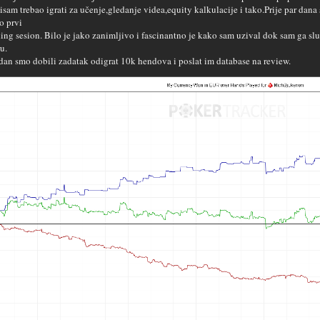
isam trebao igrati za učenje,gledanje videa,equity kalkulacije i tako.Prije par da
o prvi
ing sesion. Bilo je jako zanimljivo i fascinantno je kako sam uzival dok sam ga sl
u.
dan smo dobili zadatak odigrat 10k hendova i poslat im database na review.