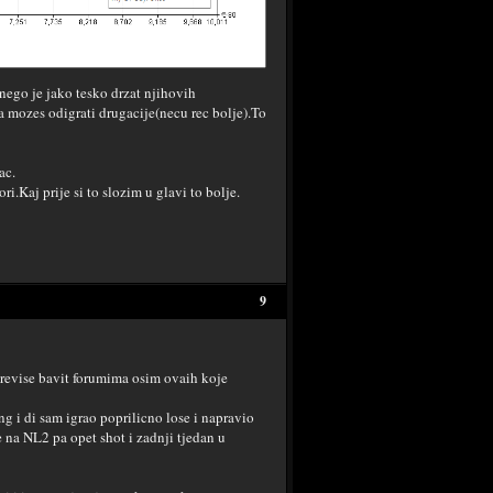
ego je jako tesko drzat njihovih
a mozes odigrati drugacije(necu rec bolje).To
ac.
ri.Kaj prije si to slozim u glavi to bolje.
9
previse bavit forumima osim ovaih koje
 i di sam igrao poprilicno lose i napravio
 na NL2 pa opet shot i zadnji tjedan u