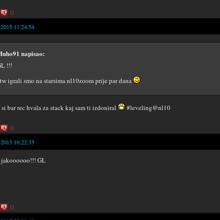
0
-2015 11:24:54
uho91 napisao:
L !!!
tw igrali smo na starsima nl10zoom prije par dana
si bar rec hvala za stack kaj sam ti izdoniral
#leveling@nl10
0
-2015 16:22:35
jakoooooo!!! GL
0