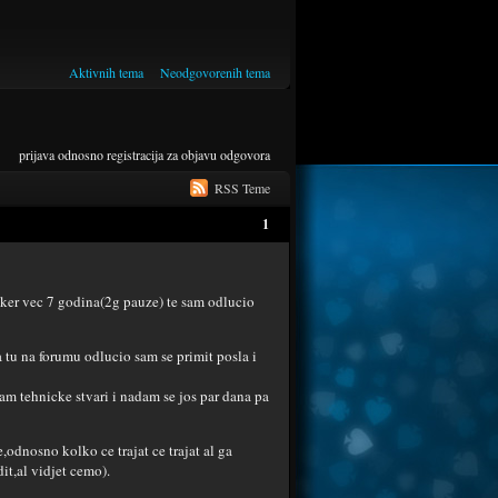
Aktivnih tema
Neodgovorenih tema
prijava
odnosno
registracija
za objavu odgovora
RSS Teme
1
oker vec 7 godina(2g pauze) te sam odlucio
u na forumu odlucio sam se primit posla i
m tehnicke stvari i nadam se jos par dana pa
,odnosno kolko ce trajat ce trajat al ga
t,al vidjet cemo).