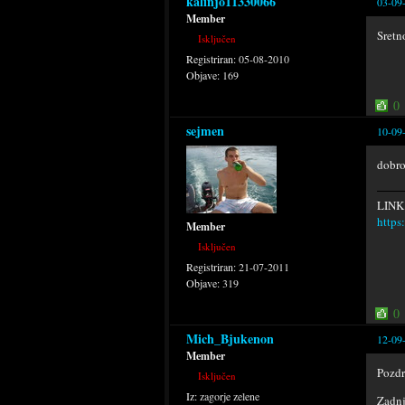
kalinjo11330066
03-09
Member
Sretn
Isključen
Registriran:
05-08-2010
Objave:
169
0
sejmen
10-09
dobro
LINK
http
Member
Isključen
Registriran:
21-07-2011
Objave:
319
0
Mich_Bjukenon
12-09
Member
Pozdr
Isključen
Iz:
zagorje zelene
Zadnj