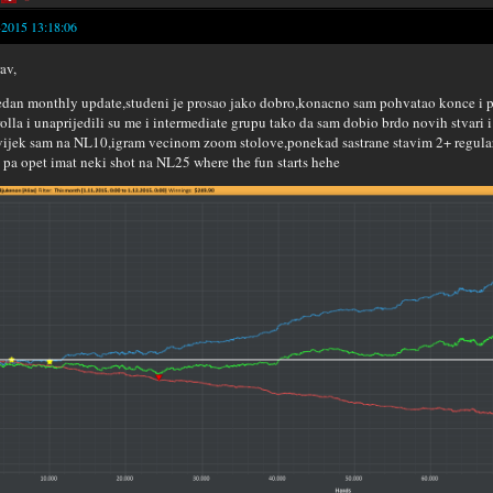
-2015 13:18:06
av,
edan monthly update,studeni je prosao jako dobro,konacno sam pohvatao konce i p
olla i unaprijedili su me i intermediate grupu tako da sam dobio brdo novih stvari i
vijek sam na NL10,igram vecinom zoom stolove,ponekad sastrane stavim 2+ regular 
pa opet imat neki shot na NL25 where the fun starts hehe