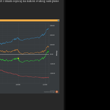
vari i imam osjecaj na nakon svakog sam puno