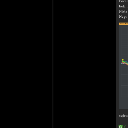
Pocel
bolji 
Nista
Nego 
cujem
0