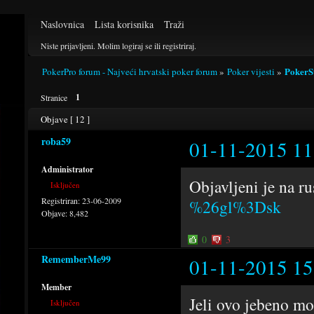
Naslovnica
Lista korisnika
Traži
Niste prijavljeni.
Molim logiraj se ili registriraj.
PokerSt
PokerPro forum - Najveći hrvatski poker forum
»
Poker vijesti
»
1
Stranice
Objave [ 12 ]
roba59
01-11-2015 11
Administrator
Objavljeni je na ru
Isključen
Registriran:
23-06-2009
%26gl%3Dsk
Objave:
8,482
0
3
RememberMe99
01-11-2015 15
Member
Jeli ovo jebeno m
Isključen