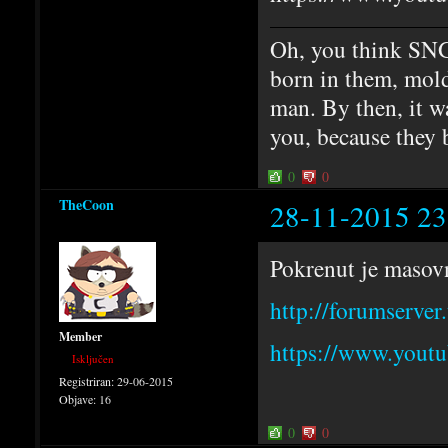
Oh, you think SNG
born in them, mold
man. By then, it w
you, because they 
0
0
TheCoon
28-11-2015 23
Pokrenut je masovn
http://forumserve
Member
https://www.you
Isključen
Registriran:
29-06-2015
Objave:
16
0
0