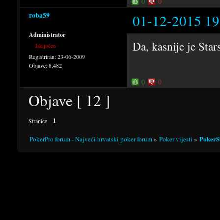
0
0
roba59
01-12-2015 19
Administrator
Da, kasnije je Sta
Isključen
Registriran:
23-06-2009
Objave:
8,482
0
0
Objave [ 12 ]
1
Stranice
PokerSt
PokerPro forum - Najveći hrvatski poker forum
»
Poker vijesti
»