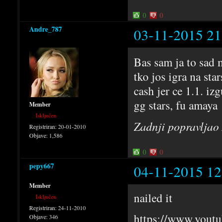
0
0
Andre_787
03-11-2015 21
Bas sam ja to sad 
tko jos igra na st
cash jer ce 1.1. iz
gg stars, fu amaya
Member
Isključen
Zadnji popravljao
Registriran:
20-01-2010
Objave:
1,586
0
0
pepy667
04-11-2015 12
Member
nailed it
Isključen
Registriran:
24-11-2010
https://www.you
Objave:
346