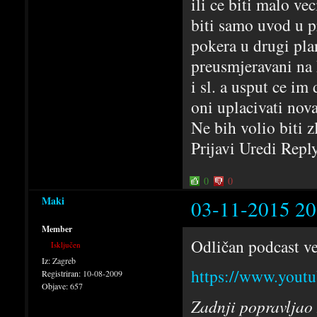
ili ce biti malo ve
biti samo uvod u p
pokera u drugi plan
preusmjeravani na k
i sl. a usput ce i
oni uplacivati nova
Ne bih volio biti 
Prijavi Uredi Repl
0
0
Maki
03-11-2015 20
Member
Odličan podcast v
Isključen
Iz:
Zagreb
https://www.yout
Registriran:
10-08-2009
Objave:
657
Zadnji popravljao