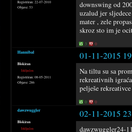
Registriran:
22-07-2010
downswing od 200b
Objave:
53
uzalud jer sljedec
mater , zele propas
skroz sto im je oci
3
0
Hannibal
01-11-2015 19
Blokiran
Na tiltu su sa prom
Isključen
Registriran:
08-05-2011
rekreativnih igrać
Objave:
286
pelješe rekreativce
0
0
dawzwuggler
02-11-2015 23
Blokiran
dawzwuggler24-11
Isključen