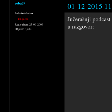
roba59
01-12-2015 11
Administrator
Jučerašnji podcast
Isključen
Registriran:
23-06-2009
u razgovor:
Objave:
8,482