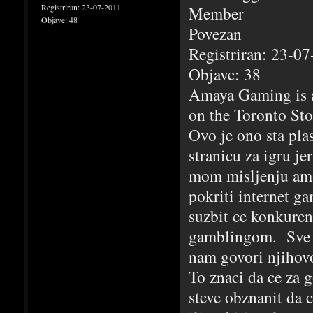
Registriran:
23-07-2011
Member
Objave:
48
Povezan
Registriran: 23-0
Objave: 38
Amaya Gaming is 
on the Toronto S
Ovo je ono sta plas
stranicu za igru j
mom misljenju amay
pokriti internet 
suzbit ce konkuren
gamblingom. Sve nj
nam govori njihov
To znaci da ce za g
steve obznanit da c