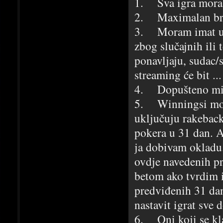
1. Sva igra mora 
2. Maximalan broj
3. Moram imat upa
zbog slučajnih ili
ponavljaju, sudac/s
streaming će bit ...
4. Dopušteno mi j
5. Winningsi moraj
uključuju rakeback
pokera u 31 dan. Ak
ja dobivam okladu.
ovdje navedenih pr
betom ako tvrdim i
predviđenih 31 da
nastavit igrat sve
6. Oni koji se kl