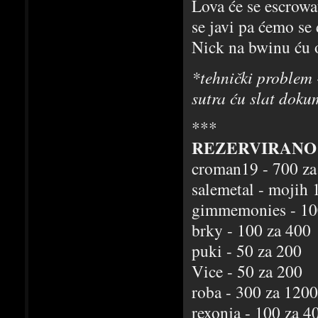
Lova će se escrowat
se javi pa ćemo se
Nick na bwinu ću o
*tehnički problem 
sutra ću slat doku
***
REZERVIRANO 
croman19 - 700 z
salemetal - mojih
gimmemonies - 1
brky - 100 za 40
puki - 50 za 200 
Vice - 50 za 200 
roba - 300 za 120
rexonja - 100 za 