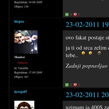
Registriran:
10-08-2009
Objave:
130
0
0
hicpra
23-02-2011 19
ovo fakat postaje 
ja ti od srca zelim
tebe..
Member
Isključen
Zadnji popravljao
Iz:
Varaždin
Registriran:
17-09-2009
Objave:
367
0
0
hrvoje07
23-02-2011 20
uzimam ja 400$ za 