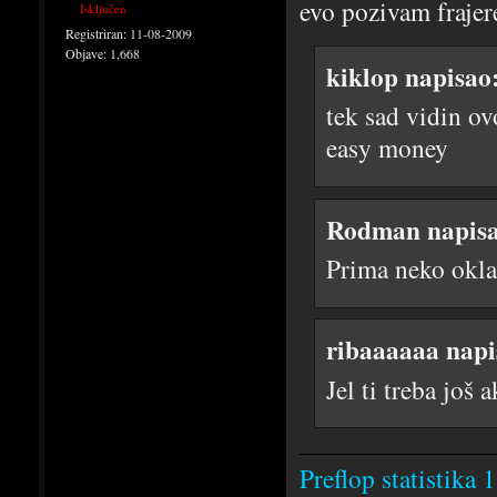
evo pozivam frajere
Isključen
Registriran:
11-08-2009
Objave:
1,668
kiklop napisao
tek sad vidin ov
easy money
Rodman napisa
Prima neko okla
ribaaaaaa napi
Jel ti treba još 
Preflop statistika 1