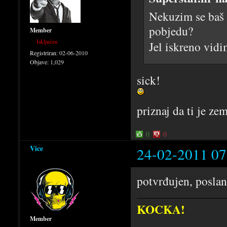
Nekuzim se baš u
pobjedu?
Member
Isključen
Jel iskreno vid
Registriran:
02-06-2010
Objave:
1,029
sick!
priznaj da ti je ze
0
0
Vice
24-02-2011 07
potvrđujen, poslan
KOCKA!
Member