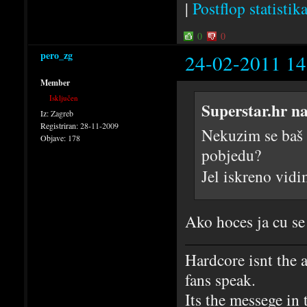
|
Postflop statistik
0
0
pero_zg
24-02-2011 14
Member
Isključen
Superstar.hr n
Iz:
Zagreb
Registriran:
28-11-2009
Nekuzim se baš u
Objave:
178
pobjedu?
Jel iskreno vid
Ako hoces ja cu se
Hardcore isnt the 
fans speak.
Its the messege in 