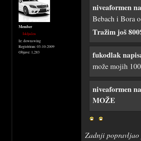
niveaformen na
Bebach i Bora o
Member
Tražim još 800$
Isključen
Iz:
downswing
Registriran:
03-10-2009
Objave:
1,283
fukodlak napis
može mojih 100 z
niveaformen na
MOŽE
Zadnji popravljao