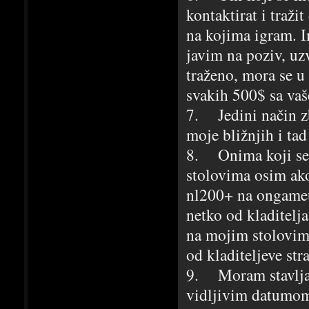
kontaktirat i traž
na kojima igram. 
javim na poziv, uz
traženo, mora se u
svakih 500$ sa vaš
7. Jedini način z
moje bližnjih i ta
8. Onima koji se 
stolovima osim ako 
nl200+ na ongameu,
netko od kladitelj
na mojim stolovim
od kladiteljeve str
9. Moram stavljat 
vidljivim datumom