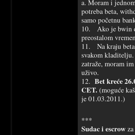
a. Moram i jednom 
potreba beta, with
samo početnu bank
10. Ako je bwin d
preostalom vreme
11. Na kraju beta 
svakom kladitelju. 
zatraže, moram im d
uživo.
Bet kreće 26.
12.
CET.
(moguće kašn
je 01.03.2011.)
***
Sudac i escrow
za 