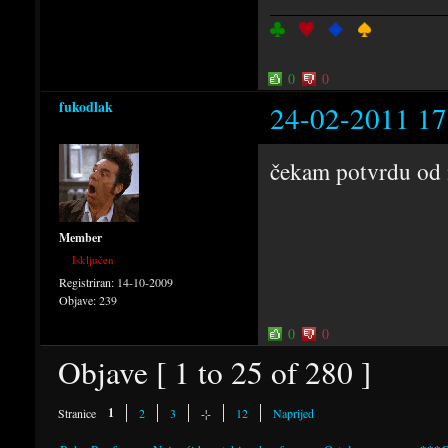
0
0
fukodlak
24-02-2011 17
čekam potvrdu od 
Member
Isključen
Registriran:
14-10-2009
Objave:
239
0
0
Objave [ 1 to 25 of 280 ]
1
Stranice
2
3
-¦-
12
Naprijed