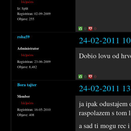
Isključen
Iz:
Split
Registriran:
02-09-2009
Objave:
255
0
0
roba59
24-02-2011 10
Administrator
Dobio lovu od hrv
Isključen
Registriran:
23-06-2009
Objave:
8,482
0
0
Bora tajter
24-02-2011 13
Member
ja ipak odustajem 
Isključen
Registriran:
16-05-2010
raspolazem s tom 
Objave:
408
a sad ti mogu rec 