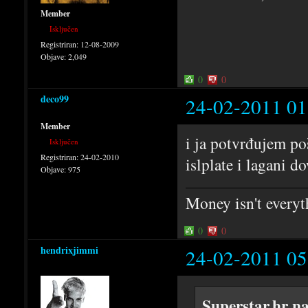
Member
Isključen
Registriran:
12-08-2009
Objave:
2,049
0
0
deco99
24-02-2011 01
Member
i ja potvrđujem po
Isključen
Registriran:
24-02-2010
islplate i lagani
Objave:
975
Money isn't everyt
0
0
hendrixjimmi
24-02-2011 05
Superstar.hr n