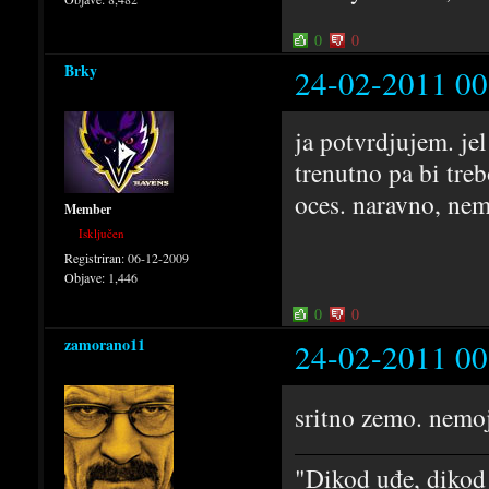
0
0
Brky
24-02-2011 00
ja potvrdjujem. je
trenutno pa bi treb
oces. naravno, nem
Member
Isključen
Registriran:
06-12-2009
Objave:
1,446
0
0
zamorano11
24-02-2011 00
sritno zemo. nemo
"Dikod uđe, dikod