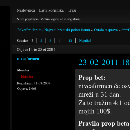
Naslovnica
Lista korisnika
Traži
Niste prijavljeni.
Molim logiraj se ili registriraj.
***
PokerPro forum - Najveći hrvatski poker forum
»
Ostala rasprava
»
1
Stranice
2
3
-¦-
12
Naprijed
Objave [ 1 to 25 of 280 ]
niveaformen
23-02-2011 18
Member
Prop bet:
Isključen
Registriran:
11-08-2009
niveaformen će osv
Objave:
1,668
mreži u 31 dan.
Za to tražim 4:1 od
mojih 100$.
Pravila prop beta