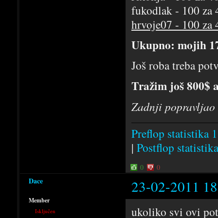
fukodlak - 100 za
hrvoje07 - 100 za
Ukupno: mojih 1
Još roba treba potv
Tražim još 800$ a
Zadnji popravljao
Preflop statistika 1
|
Postflop statistik
0
0
Dace
23-02-2011 18
Member
ukoliko svi ovi po
Isključen