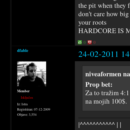
the pit when they f
don't care how big 
your roots
HARDCORE IS 
0
0
dfable
24-02-2011 14
niveaformen na
Prop bet:
Za to tražim 4:1
Member
Isključen
na mojih 100$.
Iz:
Istra
Registriran:
07-12-2009
Objave:
3,554
|^^^^^^^^^^^ | |