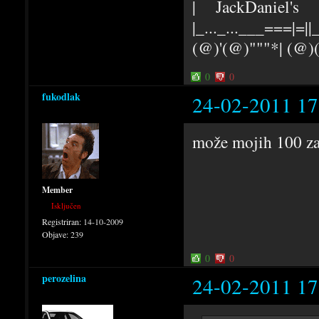
| JackDaniel's |
|_..._...___===|=||_
(@)'(@)"""*| (@
0
0
fukodlak
24-02-2011 17
može mojih 100 za 
Member
Isključen
Registriran:
14-10-2009
Objave:
239
0
0
perozelina
24-02-2011 17