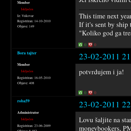
Member
Isključen
This time next year
Iz:
Vukovar
Registriran:
14-10-2010
If it's sent by ship
Objave:
149
"Koliko god ga tres
0
0
Bora tajter
23-02-2011 21
Member
potvrdujem i ja!
Isključen
Registriran:
16-05-2010
Objave:
408
0
0
roba59
23-02-2011 22
Administrator
Lovu šaljite na star
Isključen
Registriran:
23-06-2009
moneybookers, PM
Objave:
8,482