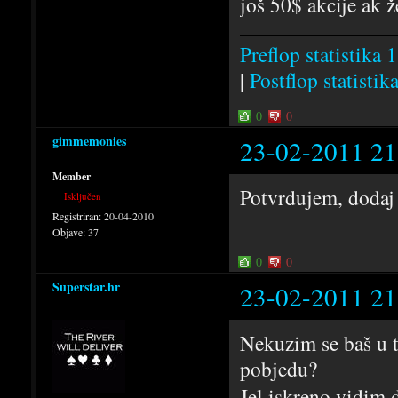
još 50$ akcije ak ž
Preflop statistika 1
|
Postflop statistik
0
0
gimmemonies
23-02-2011 21
Member
Potvrdujem, dodaj
Isključen
Registriran:
20-04-2010
Objave:
37
0
0
Superstar.hr
23-02-2011 21
Nekuzim se baš u t
pobjedu?
Jel iskreno vidim 