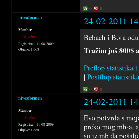
0
0
niveaformen
24-02-2011 14
Member
Bebach i Bora odus
Isključen
Registriran:
11-08-2009
Tražim još 800$ a
Objave:
1,668
Preflop statistika 1
|
Postflop statistik
0
0
niveaformen
24-02-2011 14
Member
Evo potvrda s moje
Isključen
Registriran:
11-08-2009
preko mog mb-a, a p
Objave:
1,668
su iz mb da pošalj