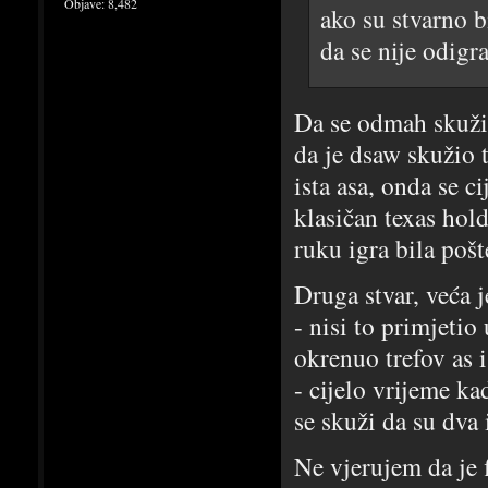
Objave:
8,482
ako su stvarno bi
da se nije odigra
Da se odmah skužil
da je dsaw skužio 
ista asa, onda se ci
klasičan texas hol
ruku igra bila pošt
Druga stvar, veća j
- nisi to primjeti
okrenuo trefov as i
- cijelo vrijeme ka
se skuži da su dva i
Ne vjerujem da je 