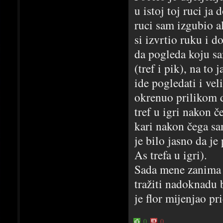
u istoj toj ruci ja
ruci sam izgubio al
si izvrtio ruku i 
da pogleda koju sa
(tref i pik), na to 
ide pogledati i veli
okrenuo prilikom d
tref u igri nakon 
kari nakon čega sam
je bilo jasno da je
As trefa u igri).
Sada mene zanima i
tražiti nadoknadu b
je flor mijenjao pr
0
0