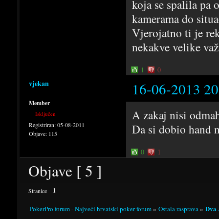
koja se spalila pa
kamerama do situac
Vjerojatno ti je re
nekakve velike važ
1
0
vjekan
16-06-2013 20
Member
A zakaj nisi odmah
Isključen
Registriran:
05-08-2011
Da si dobio hand n
Objave:
115
0
1
Objave [ 5 ]
1
Stranice
Dva 
PokerPro forum - Najveći hrvatski poker forum
»
Ostala rasprava
»