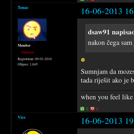
Tonac
16-06-2013 16
dsaw91 napisa
nakon čega sam j
Member
Isključen
Registriran:
09-03-2010
Objave:
1,045
Sumnjam da mozes g
tada riješit ako je b
when you feel like
0
0
Vice
16-06-2013 19