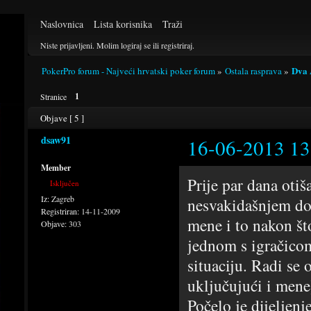
Naslovnica
Lista korisnika
Traži
Niste prijavljeni.
Molim logiraj se ili registriraj.
Dva 
PokerPro forum - Najveći hrvatski poker forum
»
Ostala rasprava
»
1
Stranice
Objave [ 5 ]
dsaw91
16-06-2013 13
Member
Prije par dana oti
Isključen
Iz:
Zagreb
nesvakidašnjem dog
Registriran:
14-11-2009
mene i to nakon što
Objave:
303
jednom s igračicom
situaciju. Radi se 
uključujući i mene)
Počelo je dijeljenj