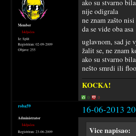
ako su stvarno bila
nije odigrala
ne znam zašto nisi
Member
da se vide oba asa
Isključen
Iz:
Split
uglavnom, sad je vj
Registriran:
02-09-2009
žalit se, ne znam 
Objave:
255
ako su stvarno bila
nešto smrdi ili flo
KOCKA!
0
0
roba59
16-06-2013 20
Administrator
Isključen
Vice napisao:
Registriran:
23-06-2009