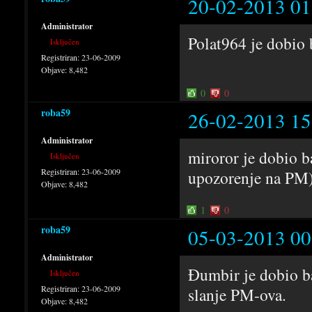
20-02-2013 01
Administrator
Polat964 je dobio
Isključen
Registriran:
23-06-2009
Objave:
8,482
0
0
roba59
26-02-2013 15
Administrator
miroror je dobio b
Isključen
Registriran:
23-06-2009
upozorenje na PM)
Objave:
8,482
1
0
roba59
05-03-2013 00
Administrator
Đumbir je dobio b
Isključen
Registriran:
23-06-2009
slanje PM-ova.
Objave:
8,482