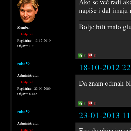
Ako se već radi akc
napiše i dal imaju 
Bolje biti malo g
Member
Isključen
Registriran:
13-12-2010
Objave:
102
0
0
roba59
18-10-2012 22
Administrator
Da znam odmah bi
Isključen
Registriran:
23-06-2009
Objave:
8,482
0
0
roba59
23-01-2013 11
Administrator
Evo da objavim zaš
Isključen