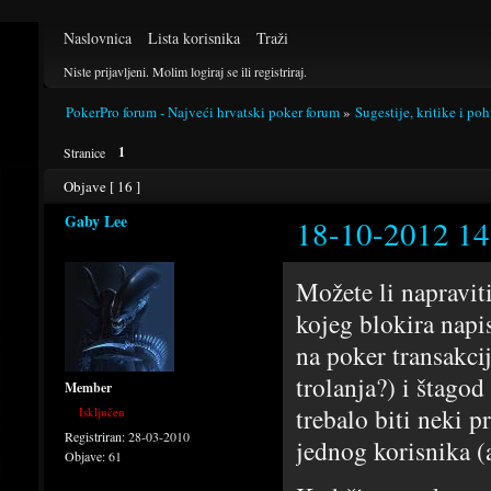
Naslovnica
Lista korisnika
Traži
Niste prijavljeni.
Molim logiraj se ili registriraj.
PokerPro forum - Najveći hrvatski poker forum
»
Sugestije, kritike i po
1
Stranice
Objave [ 16 ]
Gaby Lee
18-10-2012 14
Možete li napravit
kojeg blokira napis
na poker transakci
trolanja?) i štagod
Member
trebalo biti neki p
Isključen
Registriran:
28-03-2010
jednog korisnika (a
Objave:
61