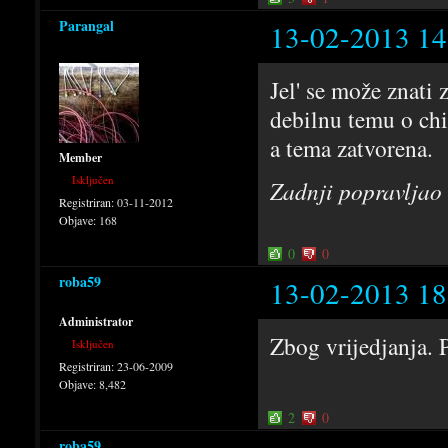
Parangal
13-02-2013 14
Jel' se može znati
debilnu temu o chi
a tema zatvorena.
Member
Isključen
Zadnji popravljao
Registriran:
03-11-2012
Objave:
168
0
0
roba59
13-02-2013 18
Administrator
Zbog vrijedjanja. P
Isključen
Registriran:
23-06-2009
Objave:
8,482
2
0
roba59