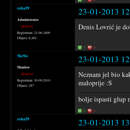
roba59
23-01-2013 12
Administrator
Denis Lovrić je d
Isključen
Registriran:
23-06-2009
Objave:
8,482
5
0
Skrbo
23-01-2013 12
Member
Neznam jel bio kak
Isključen
Registriran:
30-09-2010
maloprije :S
Objave:
287
bolje ispasti glup 
0
0
roba59
23-01-2013 13