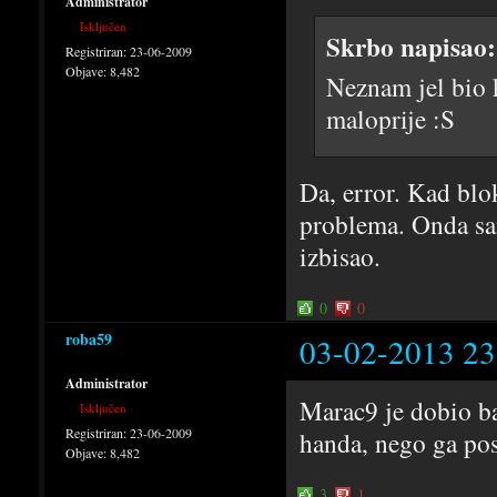
Administrator
Isključen
Skrbo napisao:
Registriran:
23-06-2009
Objave:
8,482
Neznam jel bio k
maloprije :S
Da, error. Kad blo
problema. Onda sam
izbisao.
0
0
roba59
03-02-2013 23
Administrator
Marac9 je dobio ba
Isključen
Registriran:
23-06-2009
handa, nego ga pos
Objave:
8,482
3
1