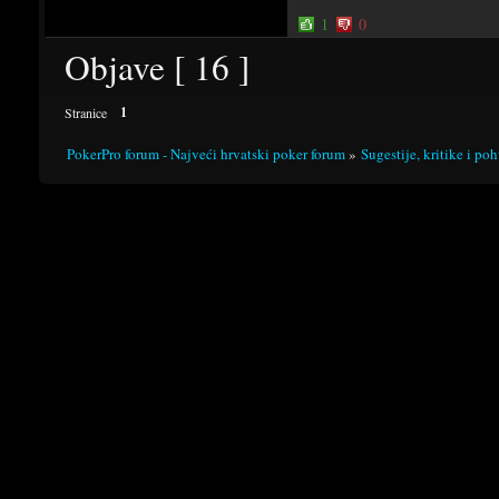
1
0
Objave [ 16 ]
1
Stranice
PokerPro forum - Najveći hrvatski poker forum
»
Sugestije, kritike i po