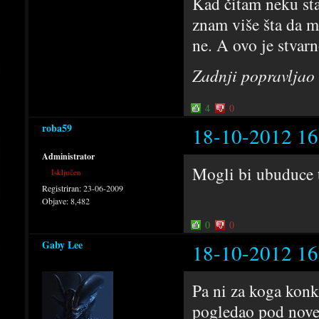
Kad čitam neku sta
znam više šta da mi
ne. A ovo je stvarn
Zadnji popravljao
4
0
roba59
18-10-2012 16
Administrator
Mogli bi ubuduce t
Isključen
Registriran:
23-06-2009
Objave:
8,482
0
0
Gaby Lee
18-10-2012 16
Pa ni za koga konk
pogledao pod nove 