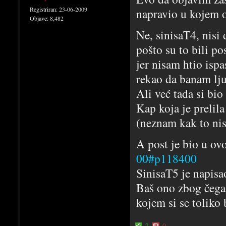
Registriran:
23-06-2009
napravio u kojem op
Objave:
8,482
Ne, sinisaT4, nisi 
pošto su to bili p
jer nisam htio isp
rekao da banam lju
Ali već tada si bio
Kap koja je prelila
(neznam kak to nisi
A post je bio u ov
00#p118400
SinisaT5 je napisao
Baš ono zbog čega
kojem si se toliko 
2
0