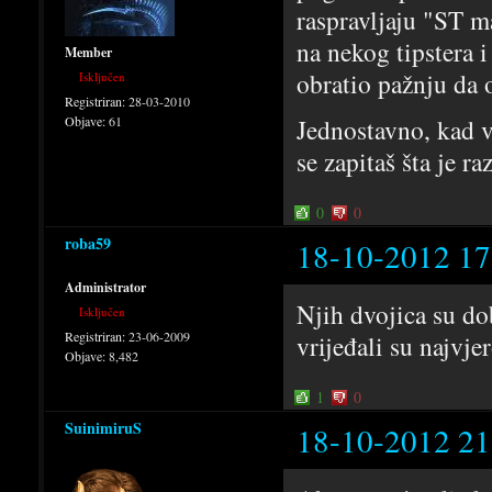
raspravljaju "ST m
na nekog tipstera i
Member
obratio pažnju da 
Isključen
Registriran:
28-03-2010
Jednostavno, kad v
Objave:
61
se zapitaš šta je r
0
0
roba59
18-10-2012 17
Administrator
Njih dvojica su dob
Isključen
Registriran:
23-06-2009
vrijeđali su najvjer
Objave:
8,482
1
0
SuinimiruS
18-10-2012 21