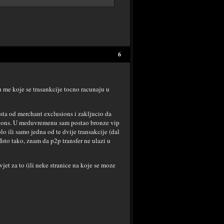
6
u me koje se trasankcije tocno racunaju u
ista od merchant exclusions i zakljucio da
lusions. U meduvremenu sam postao bronze vip
lo ili samo jedna od te dvije transakcije (dal
 Isto tako, znam da p2p transfer ne ulazi u
jet za to (ili neke stranice na koje se moze