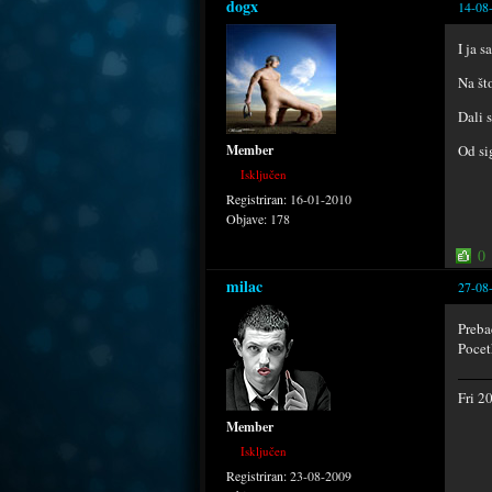
dogx
14-08
I ja s
Na št
Dali s
Od si
Member
Isključen
Registriran:
16-01-2010
Objave:
178
0
milac
27-08
Preba
Pocet
Fri 
Member
Isključen
Registriran:
23-08-2009