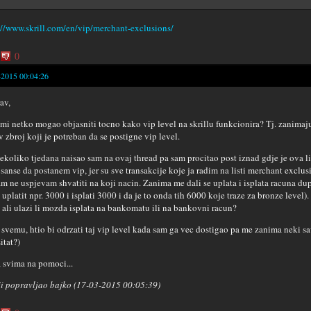
://www.skrill.com/en/vip/merchant-exclusions/
0
-2015 00:04:26
av,
i mi netko mogao objasniti tocno kako vip level na skrillu funkcionira? Tj. zanimaj
v zbroj koji je potreban da se postigne vip level.
nekoliko tjedana naisao sam na ovaj thread pa sam procitao post iznad gdje je ova l
sanse da postanem vip, jer su sve transakcije koje ja radim na listi merchant exc
sam ne uspjevam shvatiti na koji nacin. Zanima me dali se uplata i isplata racuna dup
uplatit npr. 3000 i isplati 3000 i da je to onda tih 6000 koje traze za bronze level).
, ali ulazi li mozda isplata na bankomatu ili na bankovni racun?
 svemu, htio bi odrzati taj vip level kada sam ga vec dostigao pa me zanima neki sav
itat?)
 svima na pomoci...
i popravljao bajko (17-03-2015 00:05:39)