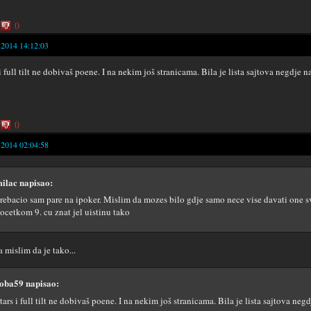
0
-2014 14:12:03
i full tilt ne dobivaš poene. I na nekim još stranicama. Bila je lista sajtova negdje n
0
-2014 02:04:58
ilac napisao:
rebacio sam pare na ipoker. Mislim da mozes bilo gdje samo nece vise davati one s
ocetkom 9. cu znat jel uistinu tako
a mislim da je tako...
oba59 napisao:
tars i full tilt ne dobivaš poene. I na nekim još stranicama. Bila je lista sajtova neg