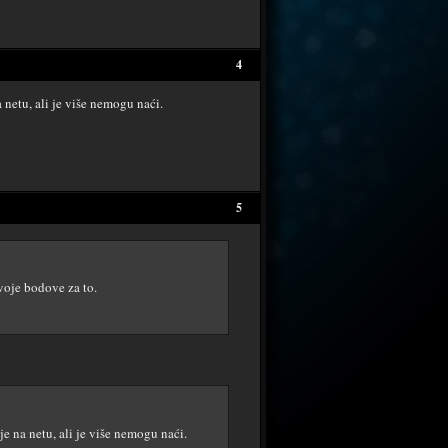
4
a netu, ali je više nemogu naći.
5
voje bodove za to.
dje na netu, ali je više nemogu naći.