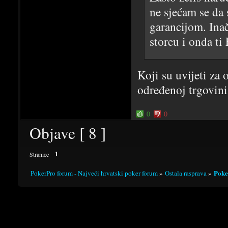
ne sjećam se da 
garancijom. Inač
storeu i onda ti
Koji su uvijeti za
određenoj trgovini 
0
0
Objave [ 8 ]
1
Stranice
Poke
PokerPro forum - Najveći hrvatski poker forum
»
Ostala rasprava
»