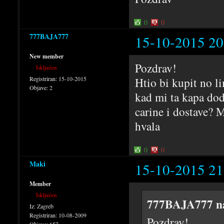
0
0
777BAJA777
15-10-2015 20
New member
Pozdrav!
Isključen
Registriran:
15-10-2015
Htio bi kupit no l
Objave:
2
kad mi ta kapa dod
carine i dostave? 
hvala
0
0
Maki
15-10-2015 21
Member
Isključen
777BAJA777 na
Iz:
Zagreb
Registriran:
10-08-2009
Pozdrav!
Objave:
657