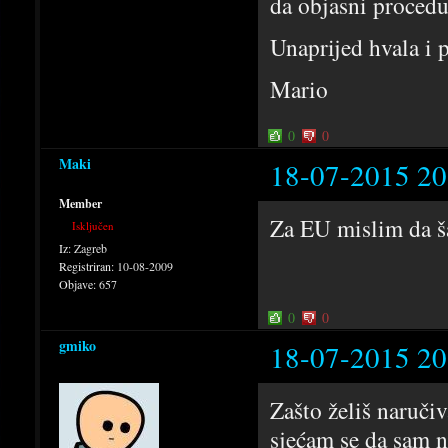
da objasni proced
Unaprijed hvala i 
Mario
0
0
Maki
18-07-2015 20
Member
Za EU mislim da ša
Isključen
Iz:
Zagreb
Registriran:
10-08-2009
Objave:
657
0
0
gmiko
18-07-2015 20
Zašto želiš naruči
sjećam se da sam na