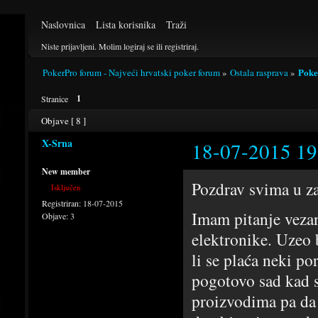
Naslovnica
Lista korisnika
Traži
Niste prijavljeni.
Molim logiraj se ili registriraj.
Poke
PokerPro forum - Najveći hrvatski poker forum
»
Ostala rasprava
»
1
Stranice
Objave [ 8 ]
X-Srna
18-07-2015 19
New member
Pozdrav svima u za
Isključen
Registriran:
18-07-2015
Imam pitanje veza
Objave:
3
elektronike. Uzeo 
li se plaća neki po
pogotovo sad kad 
proizvodima pa da 