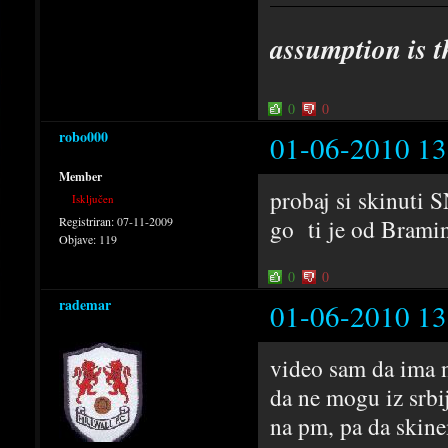
assumption is t
0
0
robo000
01-06-2010 13
Member
probaj si skinuti 
Isključen
Registriran:
07-11-2009
go ti je od Bramin
Objave:
119
0
0
rademar
01-06-2010 13
video sam da ima n
da ne mogu iz srbij
na pm, pa da skine