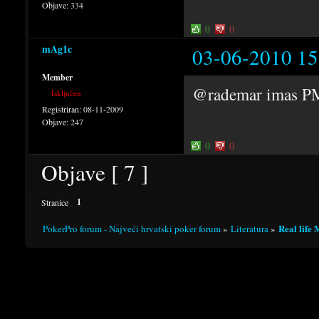
Objave:
334
0
0
mAg1c
03-06-2010 15
Member
@rademar imas P
Isključen
Registriran:
08-11-2009
Objave:
247
0
0
Objave [ 7 ]
1
Stranice
Real life
PokerPro forum - Najveći hrvatski poker forum
»
Literatura
»