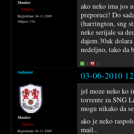
Member
ako neko ima jos 
Isključen
preporuci! Do sad
Registriran:
04-11-2009
(harrington, sng s
Objave:
334
neke serijale sa d
dajem 30ak dolara
nedeljno, tako da b
0
0
rademar
03-06-2010 12
jel moze neko ko i
torrente za SNG La
mogu nikako da se 
Member
ako je neko raspo
Isključen
mail..
Registriran:
04-11-2009