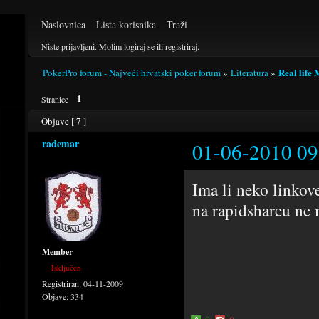
Naslovnica
Lista korisnika
Traži
Niste prijavljeni.
Molim logiraj se ili registriraj.
Real life
PokerPro forum - Najveći hrvatski poker forum
»
Literatura
»
1
Stranice
Objave [ 7 ]
rademar
01-06-2010 09
Ima li neko linkov
na rapidshareu ne 
Member
Isključen
Registriran:
04-11-2009
Objave:
334