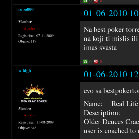
0
0
robo000
01-06-2010 10
Member
Na best poker torre
Isključen
Registriran:
07-11-2009
na koji ti mislis 
Objave:
119
imas svasta
0
0
wildgh
01-06-2010 12
evo sa bestpokertor
Name: Real Life 
Member
Description:
Isključen
Older Deuces Crac
Registriran:
11-08-2009
Objave:
648
user is coached to