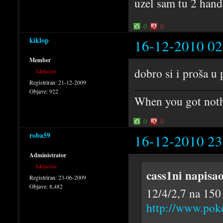
uzel sam tu 2 handa
0
0
kiklop
16-12-2010 02
Member
dobro si i proša 
Isključen
Registriran:
21-12-2009
Objave:
922
When you got noth
0
0
roba59
16-12-2010 23
Administrator
Isključen
cass1ni napisao
Registriran:
23-06-2009
Objave:
8,482
12/4/2,7 na 150
http://www.pok