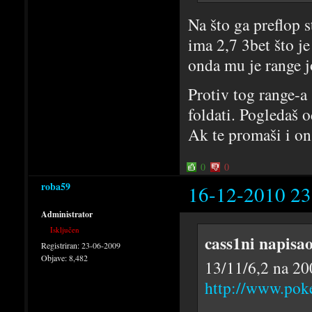
Na što ga preflop s
ima 2,7 3bet što je
onda mu je range j
Protiv tog range-a s
foldati. Pogledaš o
Ak te promaši i on
0
0
roba59
16-12-2010 23
Administrator
Isključen
cass1ni napisao
Registriran:
23-06-2009
Objave:
8,482
13/11/6,2 na 20
http://www.pok