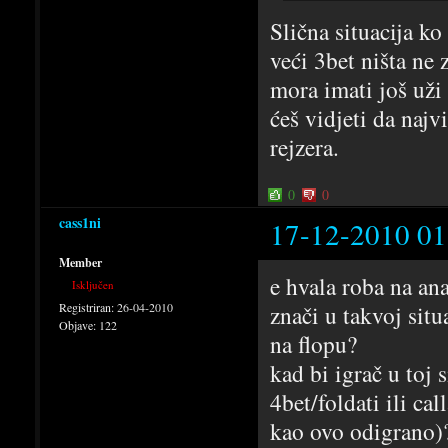
Slična situacija ko
veći 3bet ništa ne 
mora imati još uži 
ćeš vidjeti da naj
rejzera.
0
0
cass1ni
17-12-2010 01
Member
e hvala roba na ana
Isključen
Registriran:
26-04-2010
znači u takvoj sit
Objave:
122
na flopu?
kad bi igrač u toj s
4bet/foldati ili ca
kao ovo odigrano)