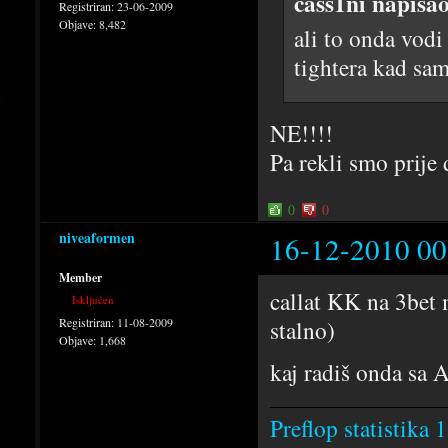
cass1ni napisao
Registriran:
23-06-2009
Objave:
8,482
ali to onda vod
tightera kad sa
NE!!!!
Pa rekli smo prije
0
0
niveaformen
16-12-2010 00
Member
callat KK na 3bet m
Isključen
Registriran:
11-08-2009
stalno)
Objave:
1,668
kaj radiš onda sa
Preflop statistika 1