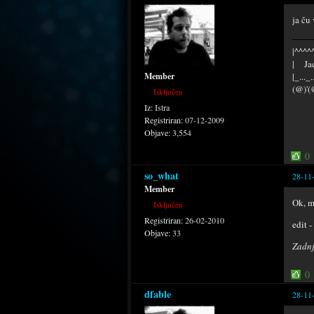
ja ču
|^^^^^
| Jac
|_..._
Member
(@)'(
Isključen
Iz:
Istra
Registriran:
07-12-2009
Objave:
3,554
0
so_what
28-11
Member
Ok, m
Isključen
Registriran:
26-02-2010
edit 
Objave:
33
Zadnj
0
dfable
28-11