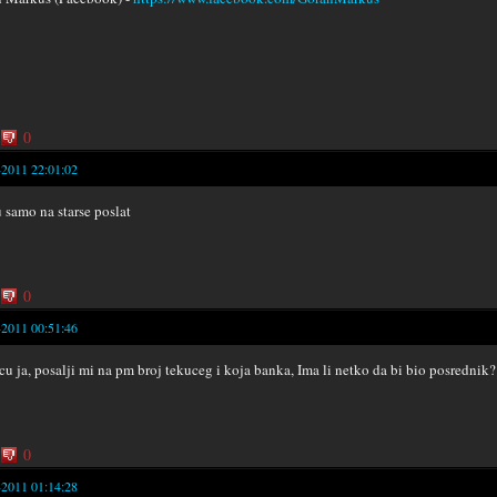
0
-2011 22:01:02
samo na starse poslat
0
-2011 00:51:46
 cu ja, posalji mi na pm broj tekuceg i koja banka, Ima li netko da bi bio posrednik?
0
-2011 01:14:28