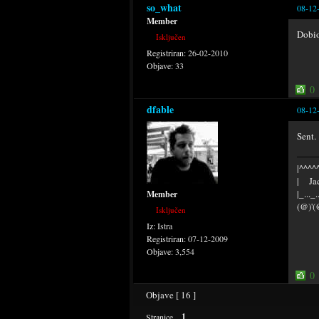
so_what
08-12
Member
Dobio
Isključen
Registriran:
26-02-2010
Objave:
33
0
dfable
08-12
Sent.
|^^^^^
| Jac
|_..._
Member
(@)'(
Isključen
Iz:
Istra
Registriran:
07-12-2009
Objave:
3,554
0
Objave [ 16 ]
1
Stranice