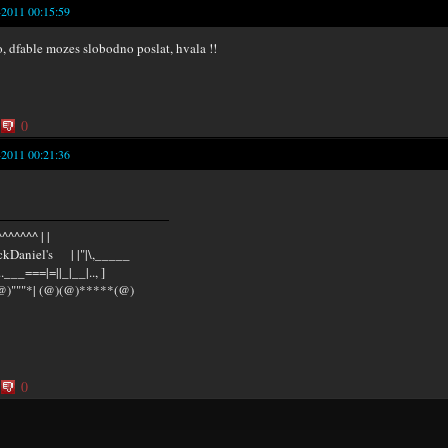
-2011 00:15:59
, dfable mozes slobodno poslat, hvala !!
0
-2011 00:21:36
^^^^^^ | |
kDaniel's | |"|\,_____
...___===|=||_|__|.., ]
@)"""*| (@)(@)*****(@)
0