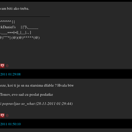
 vam biti ako treba.
^^^^^^ | |
kDaniel's | |"|\,_____
...___===|=||_|__|.., ]
@)"""*| (@)(@)*****(@)
0
-2011 01:29:08
oze, koi ti je sn na starsima dfable ? Hvala btw
- Tonov, evo sad cu poslat podatke
i popravljao so_what (28-11-2011 01:29:44)
0
-2011 01:50:10