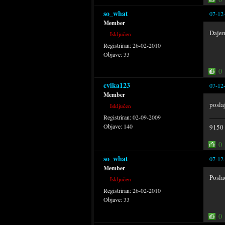
so_what
07-12
Member
Dajem
Isključen
Registriran:
26-02-2010
Objave:
33
0
cvika123
07-12
Member
posla
Isključen
Registriran:
02-09-2009
Objave:
140
9150
0
so_what
07-12
Member
Posla
Isključen
Registriran:
26-02-2010
Objave:
33
0