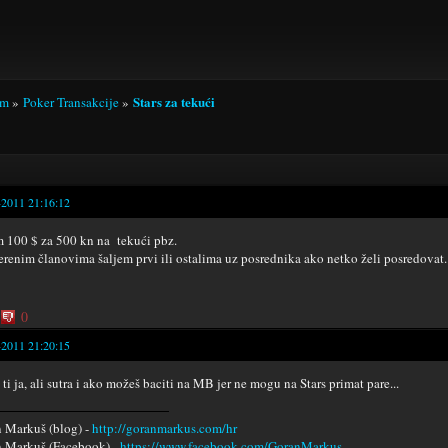
Stars za tekući
um
»
Poker Transakcije
»
-2011 21:16:12
 100 $ za 500 kn na tekući pbz.
erenim članovima šaljem prvi ili ostalima uz posrednika ako netko želi posredovat.
0
-2011 21:20:15
ti ja, ali sutra i ako možeš baciti na MB jer ne mogu na Stars primat pare...
 Markuš (blog) -
http://goranmarkus.com/hr
 Markuš (Facebook) -
https://www.facebook.com/GoranMarkus