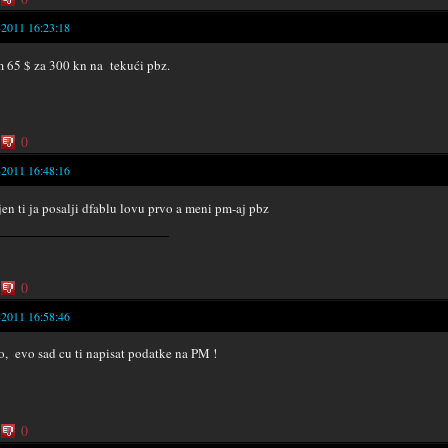
-2011 16:23:18
 65 $ za 300 kn na tekući pbz.
0
-2011 16:48:16
jen ti ja posalji dfablu lovu prvo a meni pm-aj pbz
0
-2011 16:58:46
o, evo sad cu ti napisat podatke na PM !
0