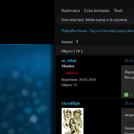
Naslovnica
Lista korisnika
Traži
Niste prijavljeni.
Molim logiraj se ili registriraj.
PokerPro forum - Najveći hrvatski poker for
1
Stranice
Objave [ 16 ]
so_what
27-11
Member
Dajem
Isključen
Provj
Registriran:
26-02-2010
Objave:
33
0
iAcesHigh
27-11
mogu 
Goran
Goran