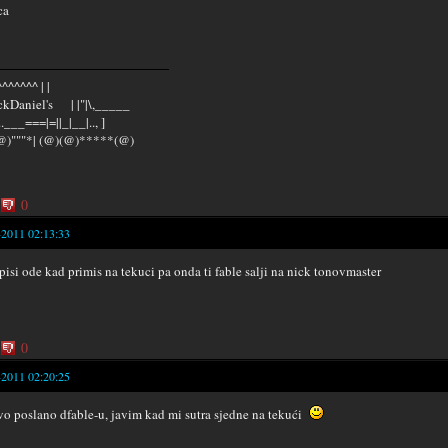
ca
^^^^^^ | |
kDaniel's | |"|\,_____
...___===|=||_|__|.., ]
@)"""*| (@)(@)*****(@)
0
-2011 02:13:33
pisi ode kad primis na tekuci pa onda ti fable salji na nick tonovmaster
0
-2011 02:20:25
vo poslano dfable-u, javim kad mi sutra sjedne na tekući