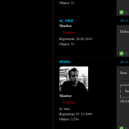
Objave:
33
0
so_what
28-11
Member
Dobio
Isključen
Registriran:
26-02-2010
Objave:
33
0
dfable
28-11
Sent.
|^^^^^
| Jac
|_..._
Member
(@)'(
Isključen
Iz:
Istra
Registriran:
07-12-2009
Objave:
3,554
0