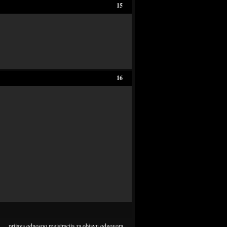
15
16
prijava
odnosno
registracija
za objavu odgovora