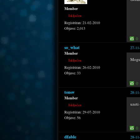
Member
Isključen
Registriran:
21-02-2010
Objave:
2,013
0
so_what
27-11
Member
Mogu 
Isključen
Registriran:
26-02-2010
Objave:
33
0
tonov
28-11
Member
uzeti
Isključen
Registriran:
29-07-2010
Objave:
56
0
dfable
28-11