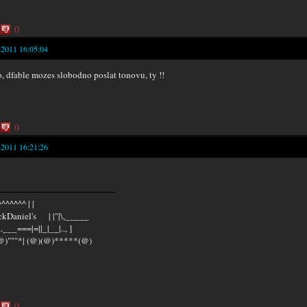
0
-2011 16:05:04
, dfable mozes slobodno poslat tonovu, ty !!
0
-2011 16:21:26
^^^^^^ | |
kDaniel's | |"|\,_____
...___===|=||_|__|.., ]
@)"""*| (@)(@)*****(@)
0