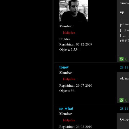
vuov
np
|^^^^^
Member
| Jac
Isključen
|_..._
Iz:
Istra
(@)'(
Registriran:
07-12-2009
Objave:
3,554
0
tonov
28-11
Member
ok na
Isključen
Registriran:
29-07-2010
Objave:
56
0
so_what
28-11
Member
Ok, e
Isključen
Registriran:
26-02-2010