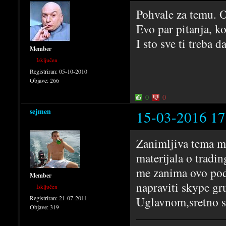
Pohvale za temu. O
Evo par pitanja, ko
I sto sve ti treba d
Member
Isključen
Registriran:
05-10-2010
Objave:
266
0
0
sejmen
15-03-2016 17
Zanimljiva tema m
materijala o tradi
me zanima ovo pod
Member
napraviti skype gru
Isključen
Registriran:
21-07-2011
Uglavnom,sretno s
Objave:
319