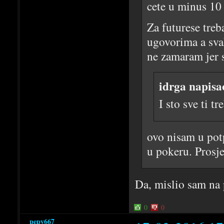
cete u minus 10 
Za futurese treb
ugovorima a sva
ne zamaram jer s
idrga napisa
I sto sve ti t
ovo nisam u potp
u pokeru. Prosj
Da, mislio sam na 
0
0
pepy667