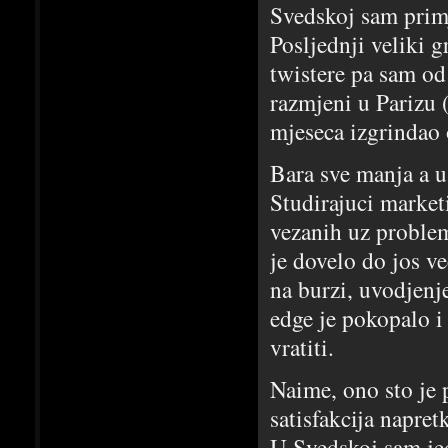
Svedskoj sam primj
Posljednji veliki g
twistere pa sam od
razmjeni u Parizu (
mjeseca izgrindao 
Bara sve manja a u 
Studirajuci market
vezanih uz probleme
je dovelo do jos ve
na burzi, uvodjenj
edge je pokopalo i
vratiti.
Naime, ono sto je p
satisfakcija napre
U Svedskoj sam je