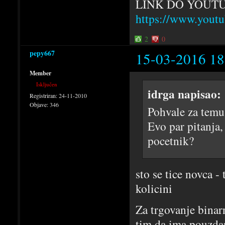
LINK DO YOUT
https://www.yo
2
0
pepy667
15-03-2016 18
Member
Isključen
idrga napisao:
Registriran:
24-11-2010
Objave:
346
Pohvale za temu
Evo par pitanja,
pocetnik?
sto se tice novca -
kolicini
Za trgovanje binar
tim da ima pouzdan