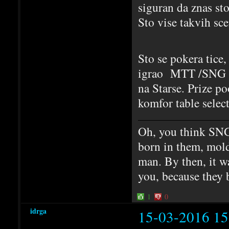
siguran da znas sto
Sto vise takvih sce
Sto se pokera tice,
igrao MTT /SNG i t
na Starse. Prize po
komfor table select
Oh, you think SNG
born in them, mold
man. By then, it w
you, because they 
1
0
idrga
15-03-2016 15