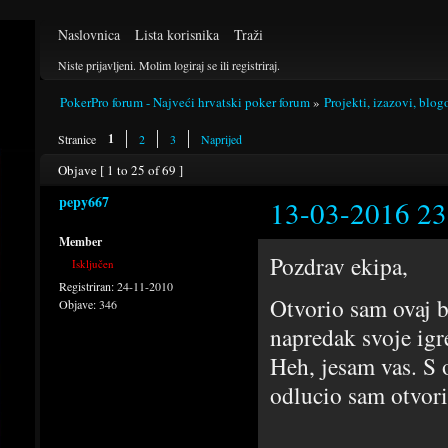
Naslovnica
Lista korisnika
Traži
Niste prijavljeni.
Molim logiraj se ili registriraj.
PokerPro forum - Najveći hrvatski poker forum
»
Projekti, izazovi, blog
1
Stranice
2
3
Naprijed
Objave [ 1 to 25 of 69 ]
pepy667
13-03-2016 23
Member
Pozdrav ekipa,
Isključen
Registriran:
24-11-2010
Otvorio sam ovaj b
Objave:
346
napredak svoje i
Heh, jesam vas. S 
odlucio sam otvori