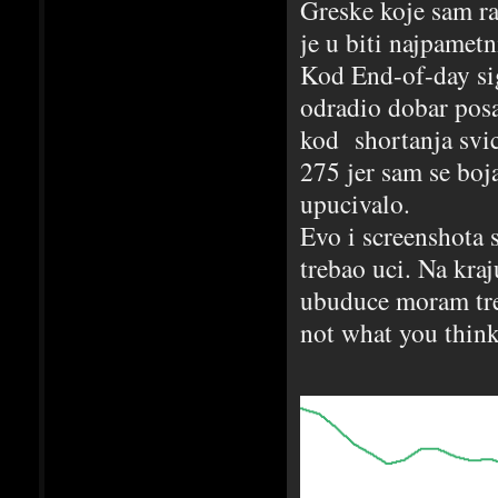
Greske koje sam ra
je u biti najpametn
Kod End-of-day sig
odradio dobar posa
kod shortanja svi
275 jer sam se boj
upucivalo.
Evo i screenshota 
trebao uci. Na kraj
ubuduce moram trej
not what you thin