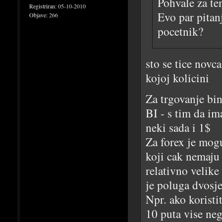
Pohvale za te
Registriran:
05-10-2010
Evo par pitanj
Objave:
266
pocetnik?
sto se tice novca
kojoj kolicini
Za trgovanje bi
BI - s tim da im
neki sada i 1$
Za forex je mog
koji cak nemaju
relativno velike
je poluga dvosje
Npr. ako koristi
10 puta vise nego