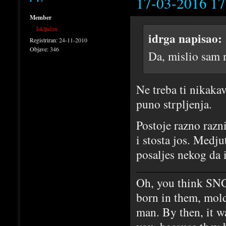
17-03-2016 17
Member
Isključen
idrga napisao:
Registriran:
24-11-2010
Objave:
346
Da, mislio sam 
Ne treba ti nikakav
puno strpljenja.
Postoje razno razn
i stosta jos. Medj
posaljes nekog da 
Oh, you think SNG
born in them, mold
man. By then, it w