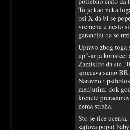
potrebno cisto da b
To je kao neka log
osi X da bi se po
vremena u nesto st
garanciju da se trz
Upravo zbog toga 
up"-anja koristeci
Zamislite da ste 1
sprecava samo BR.
Naravno i psiholos
medjutim: dok god 
krenete preracunav
nema straha.
Sto se tice ucenja
sajtova poput baby