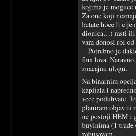
kojima je moguce r
Za one koji neznaj
betate hoce li cijen
dionica…) rasti i
vam donosi roi od
. Potrebno je dakl
fina lova. Naravno
znacajnu ulogu.
Na binarnim opcija
kapitala i napredn
vece poduhvate. Je
planiram objaviti 
ne postoji HEM i gr
buyinima (1 trade 
zabusavam.