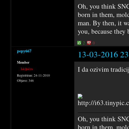
Oh, you think SNG
born in them, mold
man. By then, it w
you, because they 
2
0
pepy667
13-03-2016 23
Member
I da ozivim tradici
Isključen
Registriran:
24-11-2010
Objave:
346
Oh, you think SNG
born in them, mold