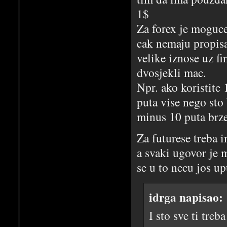
1$
Za forex je moguc
cak nemaju propisa
velike iznose uz f
dvosjekli mac.
Npr. ako koristite 
puta vise nego sto 
minus 10 puta brze
Za futurese treba 
a svaki ugovor je 
se u to necu jos up
idrga napisao:
I sto sve ti treb