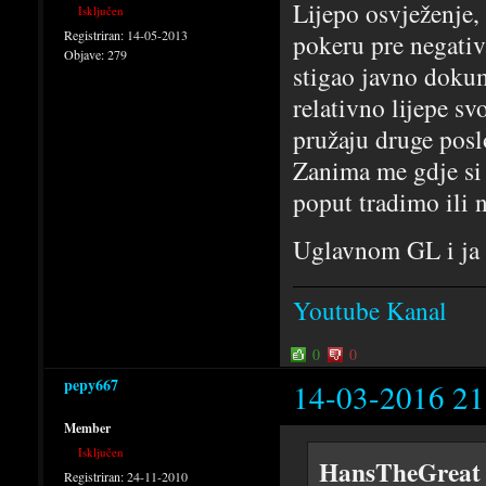
Lijepo osvježenje,
Isključen
Registriran:
14-05-2013
pokeru pre negati
Objave:
279
stigao javno doku
relativno lijepe sv
pružaju druge poslo
Zanima me gdje si z
poput tradimo ili 
Uglavnom GL i ja 
Youtube Kanal
0
0
pepy667
14-03-2016 21
Member
Isključen
HansTheGreat 
Registriran:
24-11-2010