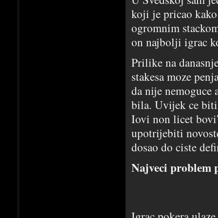
koji je pricao kako
ogromnim stackom t
on najbolji igrac k
Prilike na danasnj
stakesa moze penja
da nije nemoguce a
bila. Uvijek ce bi
Iovi non licet bovi
upotrijebiti novos
dosao do ciste defin
Najveci problem p
Igrac pokera ulaze