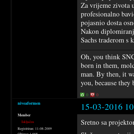
Za vrijeme zivota 
profesionalno bav
pojasnio dosta osn
Nakon diplomiranj
Sachs traderom s k
Oh, you think SNG
born in them, mold
man. By then, it w
you, because they 
0
0
niveaformen
15-03-2016 10
Member
Sretno sa projekt
Isključen
Registriran:
11-08-2009
Objave:
1,668