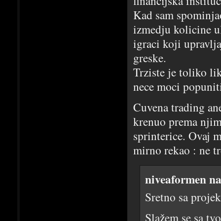
financijska institu
Kad sam spominjao 
izmedju kolicine u
igraci koji upravlj
greske.
Trziste je toliko l
nece moci popuniti
Cuvena trading ane
krenuo prema njima
sprinterice. Ovaj m
mirno rekao : ne t
niveaformen na
Sretno sa proje
Slažem se sa tvo