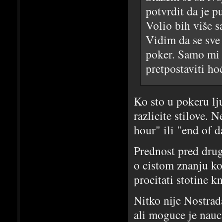
potvrdit da je p
Volio bih više s
Vidim da se sve
poker. Samo mi 
pretpostaviti ho
Ko sto u pokeru lju
razlicite stilove. 
hour" ili "end of 
Prednost pred drug
o cistom znanju ko
procitati stotine k
Nitko nije Nostrad
ali moguce je nauci