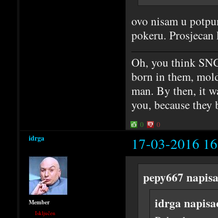
ovo nisam u potpun
pokeru. Prosjecan
Oh, you think SNG
born in them, mold
man. By then, it w
you, because they 
0
0
idrga
17-03-2016 16
pepy667 napisa
idrga napisa
Member
Isključen