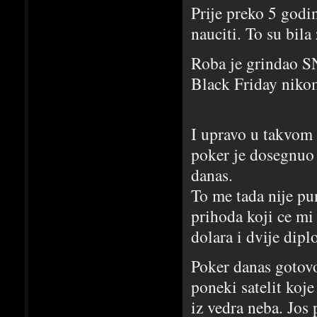
Prije preko 5 godi
nauciti. To su bila
Roba je grindao SN
Black Friday nikom
I upravo u takvom 
poker je dosegnuo 
danas.
To me tada nije pu
prihoda koji ce mi
dolara i dvije dip
Poker danas gotovo
poneki satelit koj
iz vedra neba. Jos