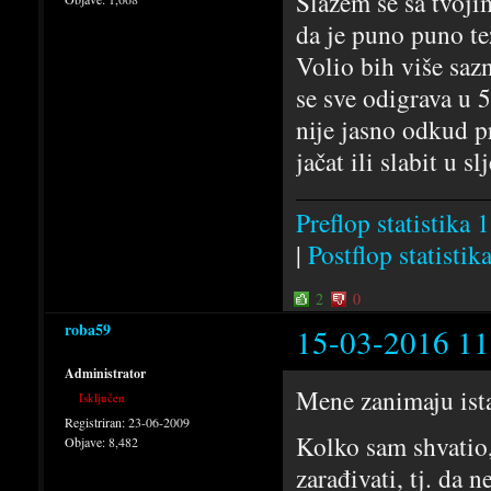
Slažem se sa tvoji
da je puno puno te
Volio bih više saz
se sve odigrava u 
nije jasno odkud 
jačat ili slabit u s
Preflop statistika 1
|
Postflop statistik
2
0
roba59
15-03-2016 11
Administrator
Mene zanimaju ista 
Isključen
Registriran:
23-06-2009
Kolko sam shvatio,
Objave:
8,482
zarađivati, tj. da n