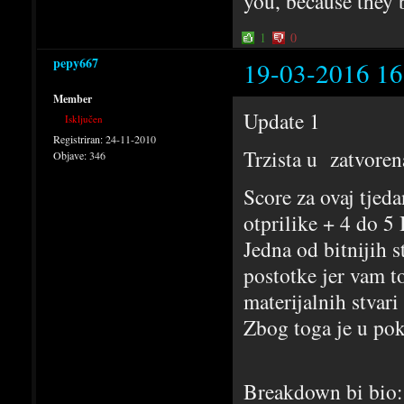
you, because they 
1
0
pepy667
19-03-2016 16
Member
Update 1
Isključen
Registriran:
24-11-2010
Trzista u zatvoren
Objave:
346
Score za ovaj tjed
otprilike + 4 do 5 
Jedna od bitnijih s
postotke jer vam t
materijalnih stvari
Zbog toga je u pok
Breakdown bi bio: