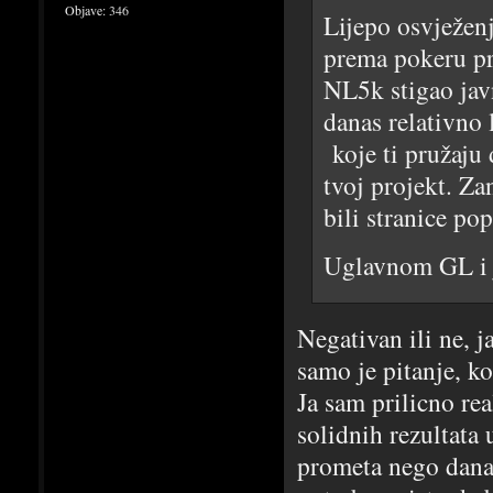
Objave:
346
Lijepo osvježenj
prema pokeru pr
NL5k stigao jav
danas relativno 
koje ti pružaju 
tvoj projekt. Za
bili stranice po
Uglavnom GL i 
Negativan ili ne, j
samo je pitanje, k
Ja sam prilicno re
solidnih rezultata 
prometa nego danas