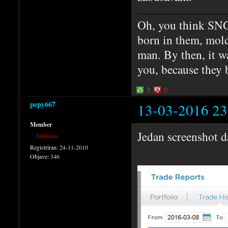
Oh, you think SNG
born in them, mold
man. By then, it w
you, because they 
3
0
pepy667
13-03-2016 23
Member
Jedan screenshot d
Isključen
Registriran:
24-11-2010
Objave:
346