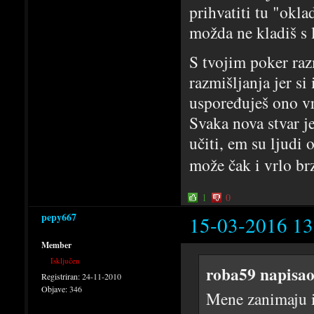
prihvatiti tu "okla
možda ne kladiš s l
S tvojim poker raz
razmišljanja jer si
uspoređuješ ono vr
Svaka nova stvar j
učiti, em su ljudi o
može čak i vrlo br
1
0
pepy667
15-03-2016 13
Member
Isključen
roba59 napisao
Registriran:
24-11-2010
Objave:
346
Mene zanimaju is