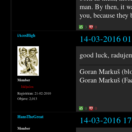
man. By then, it w
you, because they 
3
0
iAcesHigh
14-03-2016 01
good luck, raduje
Goran Markuš (bl
Goran Markuš (Fa
Member
Isključen
Registriran:
21-02-2010
Objave:
2,013
0
0
HansTheGreat
14-03-2016 17
Member