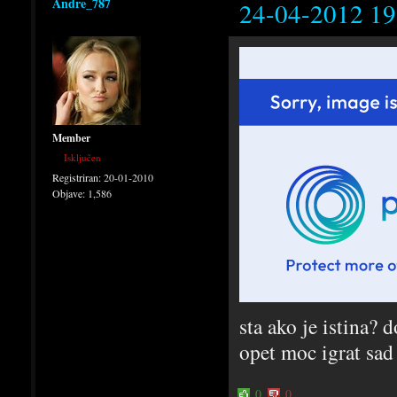
Andre_787
24-04-2012 19
Member
Isključen
Registriran:
20-01-2010
Objave:
1,586
sta ako je istina? 
opet moc igrat sa
0
0