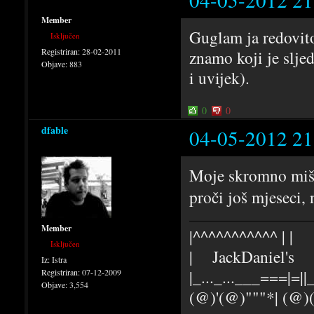
Member
Guglam ja redovito 
Isključen
Registriran:
28-02-2011
znamo koji je sljed
Objave:
883
i uvijek).
0
0
dfable
04-05-2012 21
Moje skromno mišlj
proči još mjeseci,
Member
|^^^^^^^^^^^ | |
Isključen
| JackDaniel's |
Iz:
Istra
|_..._...___===|=||_
Registriran:
07-12-2009
Objave:
3,554
(@)'(@)"""*| (@