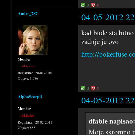
0
0
Andre_787
04-05-2012 22
kad bude sta bitno
zadnje je ovo
http://pokerfuse.
Member
Isključen
Registriran:
20-01-2010
Objave:
1,586
0
0
AlphaScorpii
04-05-2012 22
Member
Isključen
dfable napisao
Registriran:
28-02-2011
Objave:
883
Moje skromno mi