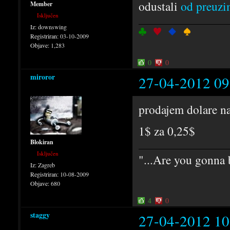
odustali
od preuzim
Member
Isključen
Iz:
downswing
Registriran:
03-10-2009
Objave:
1,283
0
0
miroror
27-04-2012 09
prodajem dolare na
1$ za 0,25$
Blokiran
Isključen
"...Are you gonna b
Iz:
Zagreb
Registriran:
10-08-2009
Objave:
680
4
0
staggy
27-04-2012 10