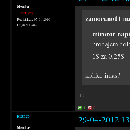
Member
Isključen
zamorano11 na
Registriran:
05-01-2010
Objave:
1,802
miroror napi
prodajem dola
1$ za 0,25$
koliko imas?
+1
1
0
krang5
29-04-2012 13
Member