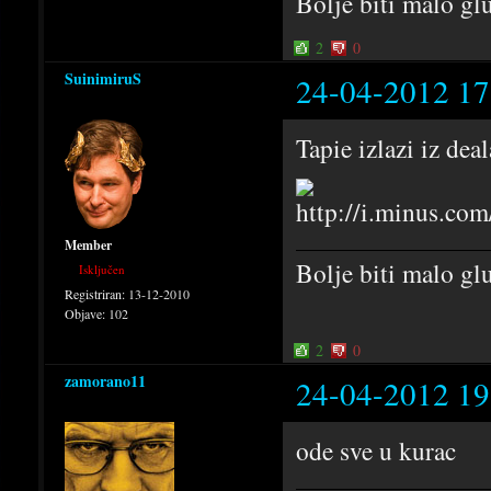
Bolje biti malo g
2
0
SuinimiruS
24-04-2012 17
Tapie izlazi iz dea
Member
Bolje biti malo g
Isključen
Registriran:
13-12-2010
Objave:
102
2
0
zamorano11
24-04-2012 19
ode sve u kurac