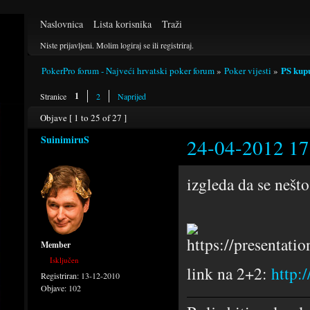
Naslovnica
Lista korisnika
Traži
Niste prijavljeni.
Molim logiraj se ili registriraj.
PS kup
PokerPro forum - Najveći hrvatski poker forum
»
Poker vijesti
»
1
Stranice
2
Naprijed
Objave [ 1 to 25 of 27 ]
SuinimiruS
24-04-2012 17
izgleda da se nešt
Member
Isključen
link na 2+2:
http:
Registriran:
13-12-2010
Objave:
102