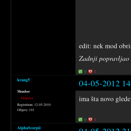
edit: nek mod obri
Zadnji popravljao
0
0
krang5
04-05-2012 14
Member
ima šta novo gled
Isključen
Registriran:
12-05-2010
Objave:
193
0
0
AlphaScorpii
04-05-2012 21