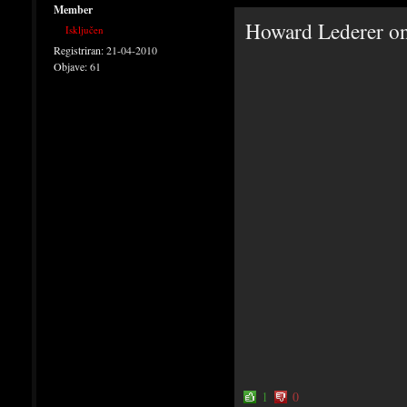
Member
Howard Lederer on
Isključen
Registriran:
21-04-2010
Objave:
61
1
0