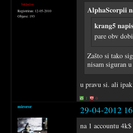
Isključen
AlphaScorpii n
Registriran:
12-05-2010
Objave:
193
krang5 napi
pare obv dob
Zašto si tako si
nisam siguran u 
u pravu si. ali ipa
1
0
miroror
29-04-2012 16
na 1 accountu 4k$