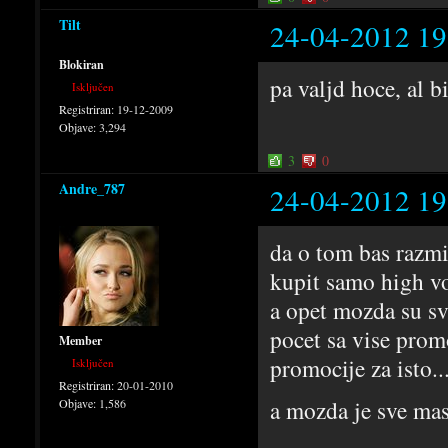
Tilt
24-04-2012 19
Blokiran
pa valjd hoce, al b
Isključen
Registriran:
19-12-2009
Objave:
3,294
3
0
Andre_787
24-04-2012 19
da o tom bas razmi
kupit samo high vo
a opet mozda su sve
pocet sa vise prom
Member
promocije za isto..
Isključen
Registriran:
20-01-2010
a mozda je sve mass
Objave:
1,586