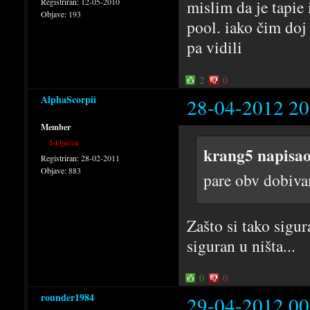
Registriran:
12-05-2010
mislim da je tapie 
Objave:
193
pool. iako čim doj 
pa vidili
2
0
AlphaScorpii
28-04-2012 20
Member
Isključen
krang5 napisao
Registriran:
28-02-2011
Objave:
883
pare obv dobiv
Zašto si tako sigu
siguran u ništa...
0
0
rounder1984
29-04-2012 00