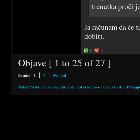
trenutka proči j
Ja računam da će tr
dobit).
0
0
Objave [ 1 to 25 of 27 ]
1
Stranice
2
Naprijed
PS kup
PokerPro forum - Najveći hrvatski poker forum
»
Poker vijesti
»