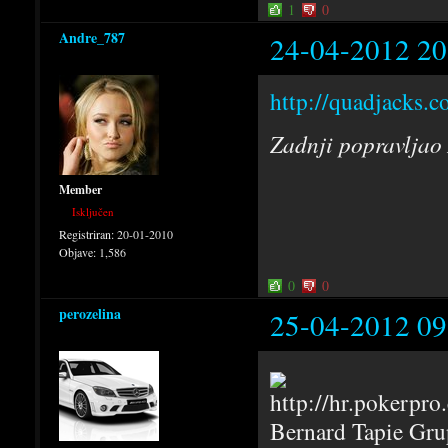
1
0
Andre_787
24-04-2012 20
http://quadjacks.c
Zadnji popravljao
Member
Isključen
Registriran:
20-01-2010
Objave:
1,586
0
0
perozelina
25-04-2012 09
Bernard Tapie Grup