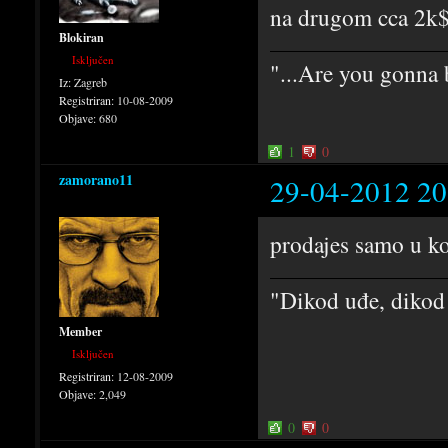
na drugom cca 2k
Blokiran
Isključen
"...Are you gonna b
Iz:
Zagreb
Registriran:
10-08-2009
Objave:
680
1
0
zamorano11
29-04-2012 20
prodajes samo u ko
"Dikod uđe, dikod
Member
Isključen
Registriran:
12-08-2009
Objave:
2,049
0
0