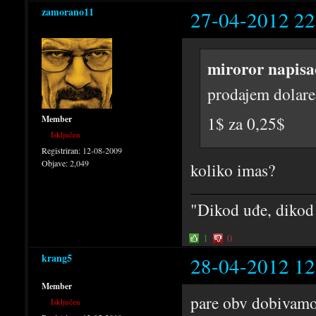
zamorano11
27-04-2012 22
miroror napisa
prodajem dolare 
1$ za 0,25$
Member
Isključen
Registriran:
12-08-2009
Objave:
2,049
koliko imas?
"Dikod uđe, dikod
1
0
krang5
28-04-2012 12
Member
pare obv dobivamo,
Isključen