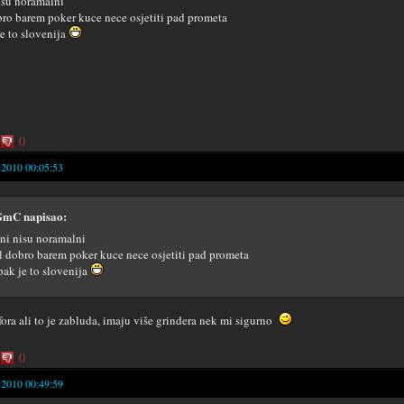
isu noramalni
bro barem poker kuce nece osjetiti pad prometa
je to slovenija
0
-2010 00:05:53
mC napisao:
ni nisu noramalni
l dobro barem poker kuce nece osjetiti pad prometa
pak je to slovenija
fora ali to je zabluda, imaju više grindera nek mi sigurno
0
-2010 00:49:59