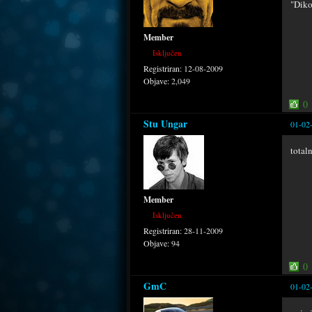
"Diko
Member
Isključen
Registriran:
12-08-2009
Objave:
2,049
0
Stu Ungar
01-02
total
Member
Isključen
Registriran:
28-11-2009
Objave:
94
0
GmC
01-02