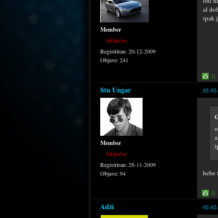
oni n
al do
ipak 
Member
Isključen
Registriran:
20-12-2009
Objave:
241
0
Stu Ungar
02-02
G
o
a
Member
i
Isključen
Registriran:
28-11-2009
hehe 
Objave:
94
0
Adži
02-02