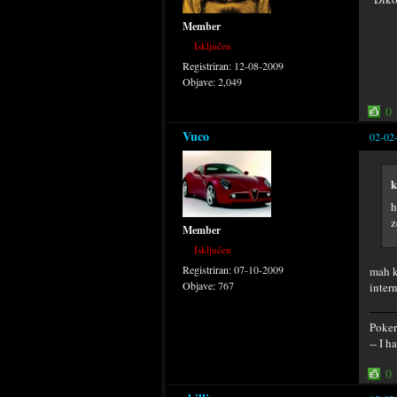
Member
Isključen
Registriran:
12-08-2009
Objave:
2,049
0
Vuco
02-02
k
h
z
Member
Isključen
Registriran:
07-10-2009
mah k
Objave:
767
intern
Poker
-- I 
0