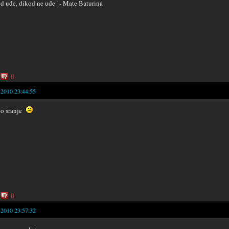
d uđe, dikod ne uđe" - Mate Baturina
0
-2010 23:44:55
no sranje
0
-2010 23:57:32