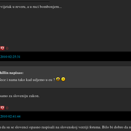
cvijetak u reveru, a u ruci bombonjeru...
0
-2010 02:25:31
hillin napisao:
ece i nama tako kad udjemo u eu ?
 samo za sloveniju zakon.
0
-2010 02:41:44
 da su se slovenci opasno raspisali na slovenskoj verziji foruma. Bilo bi dobro da 