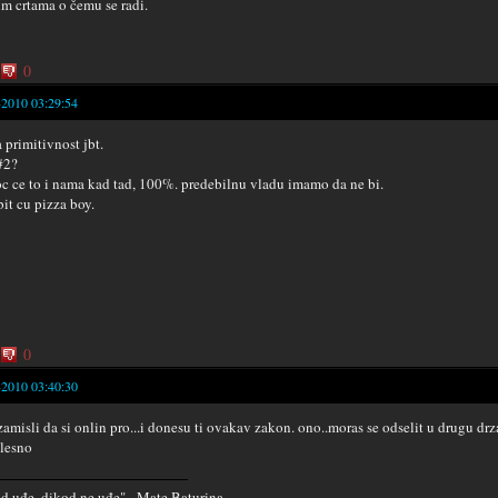
im crtama o čemu se radi.
0
-2010 03:29:54
 primitivnost jbt.
#2?
c ce to i nama kad tad, 100%. predebilnu vladu imamo da ne bi.
bit cu pizza boy.
0
-2010 03:40:30
.zamisli da si onlin pro...i donesu ti ovakav zakon. ono..moras se odselit u drugu drz
lesno
d uđe, dikod ne uđe" - Mate Baturina