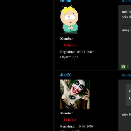
chillin
02-02
misli
sela 
imaj 
Member
Isključen
Registriran:
05-11-2009
Objave:
2,671
0
4ladX
02-02
c
k
Member
nije 
Isključen
Registriran:
10-08-2009