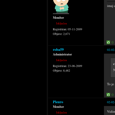
imaj 
Member
Isključen
Registriran:
05-11-2009
Objave:
2,671
0
roba59
02-02
Administrator
Isključen
c
Registriran:
23-06-2009
N
Objave:
8,482
To je
0
Pleuro
02-02
Member
Vidim
Isključen