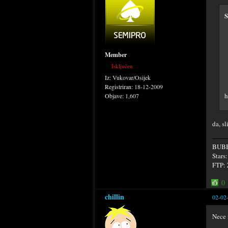
S
Member
Isključen
Iz:
Vukovar/Osijek
Registriran:
18-12-2009
h
Objave:
1,607
da, s
BUB
Stars
FTP:
0
chillin
02-02
Nece 