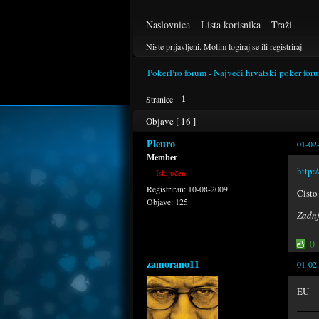
Naslovnica
Lista korisnika
Traži
Niste prijavljeni.
Molim logiraj se ili registriraj.
PokerPro forum - Najveći hrvatski poker for
1
Stranice
Objave [ 16 ]
Pleuro
01-02
Member
http:
Isključen
Registriran:
10-08-2009
Čisto 
Objave:
125
Zadnj
0
zamorano11
01-02
EU