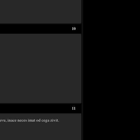
10
11
avu, inace neces imat od cega zivit.