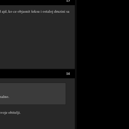
13
 ajd, ko ce objasnit šeksu i ostaloj druzini sa
14
onalno.
voje obitelji.