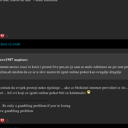
0
-2010 12:19:00
ero1987 napisao:
mmm mozes izaci iz kuće i postat live pro,no ja sam se malo zabrinuo ne jer sam pro
elim,ali mislim da ce se u slov nastaviti igrat online poker kao svugdje drugdje
ontam da uvijek postoji neko riješenje ... ako ce blokirati internet provideri iz slo
et ... lol svi koji ce igrati online poker biti ce kriminalci
 . Its only a gambling problem if you`re losing
have gambling problem
0