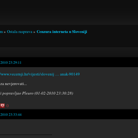
Cenzura interneta u Sloveniji
um
»
Ostala rasprava
»
-2010 23:29:11
//www.vecernji.hr/vijesti/slovenij … anak-90149
za nevjerovati...
i popravljao Pleuro (01-02-2010 23:30:28)
0
-2010 23:33:44