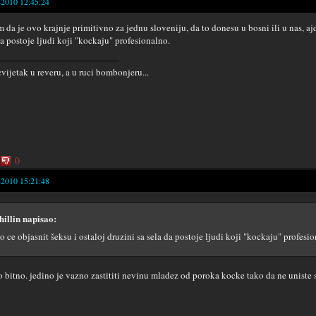
-2010 12:45:24
m da je ovo krajnje primitivno za jednu sloveniju, da to donesu u bosni ili u nas, ajd
da postoje ljudi koji "kockaju" profesionalno.
cvijetak u reveru, a u ruci bombonjeru...
0
-2010 15:21:48
hillin napisao:
o ce objasnit šeksu i ostaloj druzini sa sela da postoje ljudi koji "kockaju" profesi
to bitno. jedino je vazno zastititi nevinu mladez od poroka kocke tako da ne uniste s