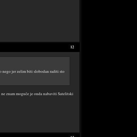
12
 nego jer zelim biti slobodan raditi sto
... ne znam moguče je onda nabaviti Satelitski