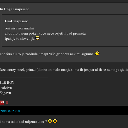
tu Ungar napisao:
GmC napisao:
oni nisu noramalni
al dobro barem poker kuce nece osjetiti pad prometa
ipak je to slovenija
ehe fora ali to je zabluda, imaju više grindera nek mi sigurno
likec, corey steel, primzi (dobro on malo manje), ima ih jos par al ih se nemogu sjeti
BLE BOY
: Adzivu
 Zagavu
0
-2010 02:23:26
i nama tako kad udjemo u eu ?