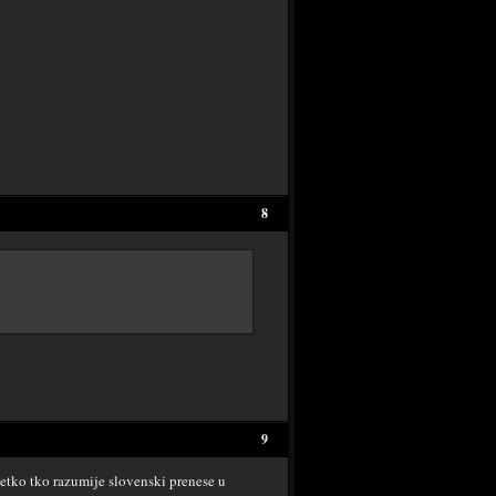
8
9
netko tko razumije slovenski prenese u