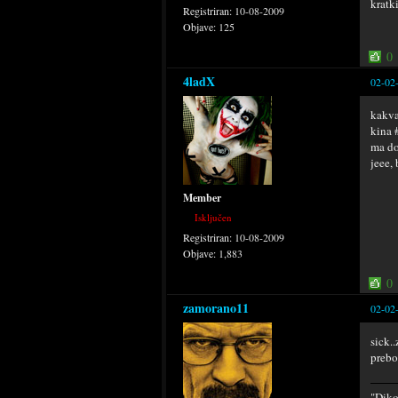
kratk
Registriran:
10-08-2009
Objave:
125
0
4ladX
02-02
kakva
kina 
ma do
jeee, 
Member
Isključen
Registriran:
10-08-2009
Objave:
1,883
0
zamorano11
02-02
sick.
prebo
"Diko