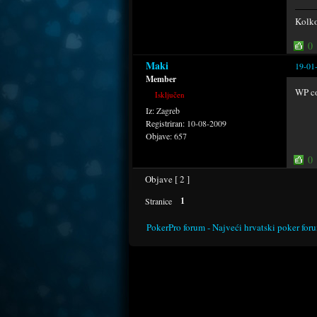
Kolko
0
Maki
19-01
Member
WP co
Isključen
Iz:
Zagreb
Registriran:
10-08-2009
Objave:
657
0
Objave [ 2 ]
1
Stranice
PokerPro forum - Najveći hrvatski poker for