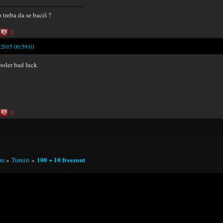
 treba da se baciš ?
0
-2015 00:59:01
oler bad luck
0
100 + 10 freezout
um
»
Turniri
»