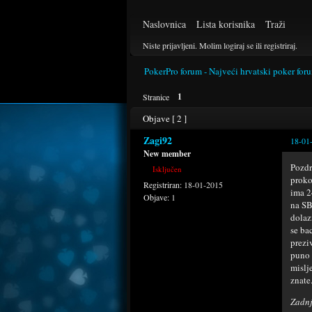
Naslovnica
Lista korisnika
Traži
Niste prijavljeni.
Molim logiraj se ili registriraj.
PokerPro forum - Najveći hrvatski poker for
1
Stranice
Objave [ 2 ]
Zagi92
18-01
New member
Pozdr
Isključen
proko
Registriran:
18-01-2015
ima 2
Objave:
1
na SB
dolaz
se ba
prezi
puno l
mislj
znate.
Zadnj