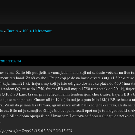
100 + 10 freezout
um
»
Turniri
»
-2015 23:32:34
av svima. Želio bih podijeliti s vama jedan hand koji mi se desio večeras na live 
mentirati hand..Znači ovako : Frajer koji je dosta loose otvara s utg +1 3 bb-a raise 
4 k, ja imam 21 k), frajer s mp koji je isto odigrao dosta ruku plaća do 450 ( ima sta
 i nađem QQ, raise do 1750, frajer s BB call mojih 1750 (ima stack od 20+ k), frajer
i Q,10,6 s 3 kare. Ja sam prvi i check-inam s tendencijom check-raise, frajer s BB-a 
ca i ja sam na potezu. Guram all in 19 k ( do tad je u potu bilo 18k) i BB se baca,a u
vi.. Znam da je rana faza turnira, igram inace small ball kad je takva faza, ali da na 
ove.. Bilo mi je sumnjivo čim je bio bet pa raise,ali opet on je to mogao raditi s AK 
enje ? All in dobra opcija ili ne ? Imao sam 7 outova na flopu u slučaju da netko od 
.
i popravljao Zagi92 (18-01-2015 23:37:52)