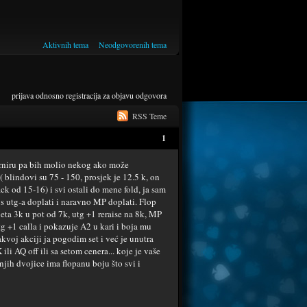
Aktivnih tema
Neodgovorenih tema
prijava
odnosno
registracija
za objavu odgovora
RSS Teme
1
turniru pa bih molio nekog ako može
( blindovi su 75 - 150, prosjek je 12.5 k, on
ck od 15-16) i svi ostali do mene fold, ja sam
 s utg-a doplati i naravno MP doplati. Flop
beta 3k u pot od 7k, utg +1 reraise na 8k, MP
tg +1 calla i pokazuje A2 u kari i boja mu
takvoj akciji ja pogodim set i već je unutra
ili AQ off ili sa setom cenera... koje je vaše
njih dvojice ima flopanu boju što svi i