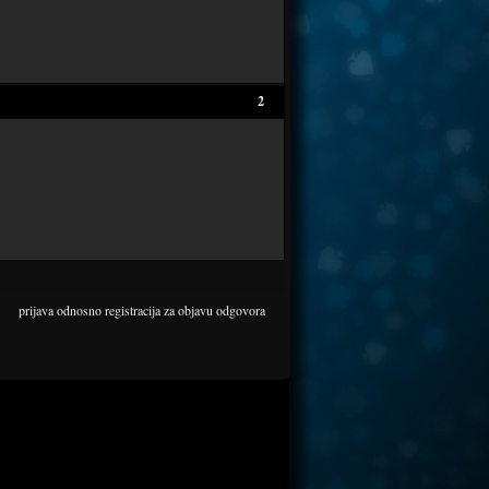
2
prijava
odnosno
registracija
za objavu odgovora