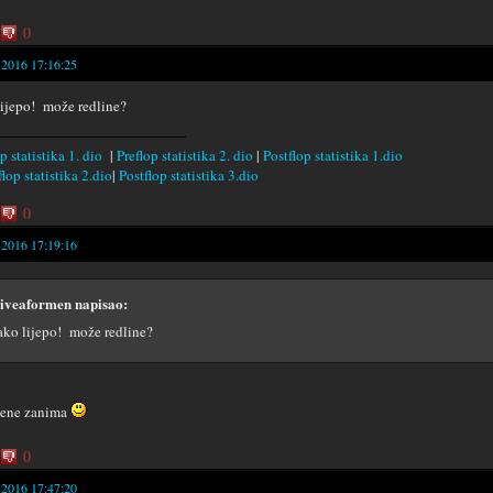
0
-2016 17:16:25
lijepo! može redline?
p statistika 1. dio
|
Preflop statistika 2. dio
|
Postflop statistika 1.dio
lop statistika 2.dio
|
Postflop statistika 3.dio
0
-2016 17:19:16
iveaformen napisao:
ako lijepo! može redline?
mene zanima
0
-2016 17:47:20