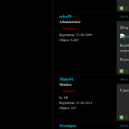
0
roba59
19-11
Administrator
Zbog
Isključen
Registriran:
23-06-2009
Objave:
8,482
Razli
stolo
Počeo
0
Muho91
19-11
Member
U pot
Isključen
Iz:
SB
Registriran:
21-06-2014
Objave:
167
0
Stormpay
19-11