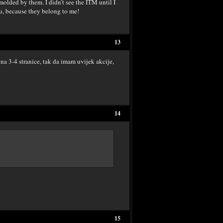
olded by them. I didn’t see the ITM until I
ou, because they belong to me!
13
 na 3-4 stranice, tak da imam uvijek akcije,
14
15