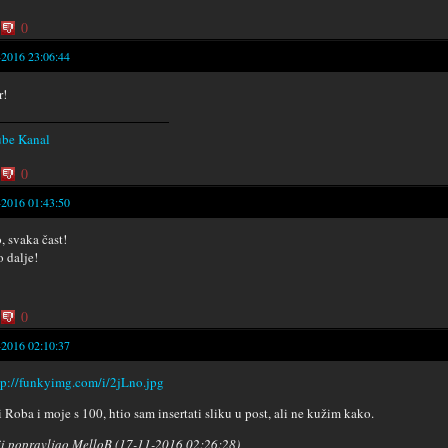
0
-2016 23:06:44
r!
ube Kanal
0
-2016 01:43:50
, svaka čast!
o dalje!
0
-2016 02:10:37
i Roba i moje s 100, htio sam insertati sliku u post, ali ne kužim kako.
i popravljao MelloB (17-11-2016 02:26:28)