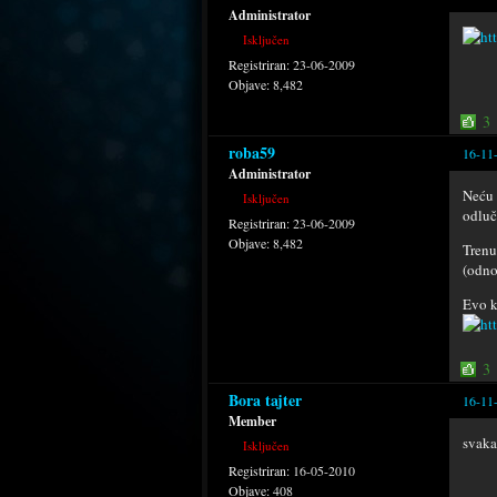
Administrator
Isključen
Registriran:
23-06-2009
Objave:
8,482
3
roba59
16-11
Administrator
Neću 
Isključen
odluči
Registriran:
23-06-2009
Objave:
8,482
Trenu
(odno
Evo k
3
Bora tajter
16-11
Member
svaka
Isključen
Registriran:
16-05-2010
Objave:
408