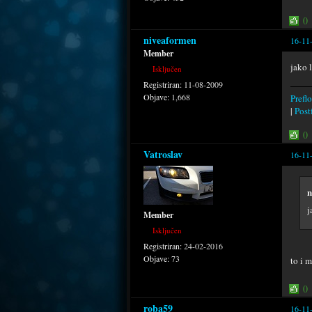
0
niveaformen
16-11
Member
jako 
Isključen
Registriran:
11-08-2009
Objave:
1,668
Preflo
|
Postf
0
Vatroslav
16-11
n
j
Member
Isključen
Registriran:
24-02-2016
Objave:
73
to i 
0
roba59
16-11