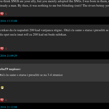
ou think SNGS are your ally, but you merely adopted the SNGs. I was born in them, m
lready a man. By then, it was nothing to me but blinding (out)! The rivers betray y
0
-2016 13:33:08
 rekao da ću napadati 200 kad varijanca stigne.. Otići ću samo s starsa i preseliti se
da opet neću imat roll za 200 kad mi bude raštrkan.
0
-2016 21:09:29
oba59 napisao:
tići ću samo s starsa i preseliti se na 3-4 stranice
e
0
-2016 21:12:08