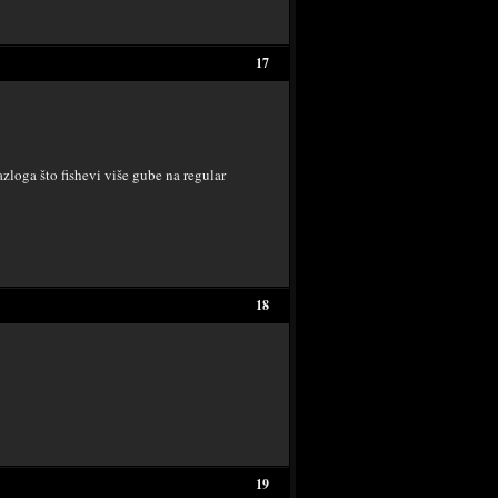
17
azloga što fishevi više gube na regular
18
19