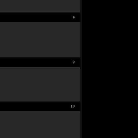
8
9
10