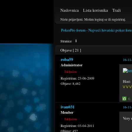
Naslovnica
Lista korisnika
Traži
Niste prijavljeni.
Molim logiraj se ili registriraj.
PokerPro forum - Najveći hrvatski poker for
1
Stranice
Objave [ 21 ]
roba59
16-11
Administrator
Isključen
Registriran:
23-06-2009
Hint:
Objave:
8,482
\/ \/ \/
6
ivan031
16-11
Member
Very 
Isključen
Registriran:
03-04-2011
Objave:
452