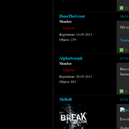
0
HansTheGreat
16-11
Member
GG si
Isključen
Registriran:
14-05-2013
Objave:
279
Yout
0
AlphaScorpii
17-11
Member
Bravo
Isključen
Sretn
Registriran:
28-02-2011
Objave:
883
0
MelloB
17-11
Evo t
Zadnj