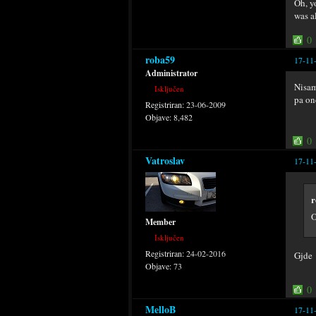
Oh, y
was a
0
roba59
17-11
Administrator
Nisam
Isključen
pa on
Registriran:
23-06-2009
Objave:
8,482
0
Vatroslav
17-11
r
O
Member
Isključen
Registriran:
24-02-2016
Gjd
Objave:
73
0
MelloB
17-11