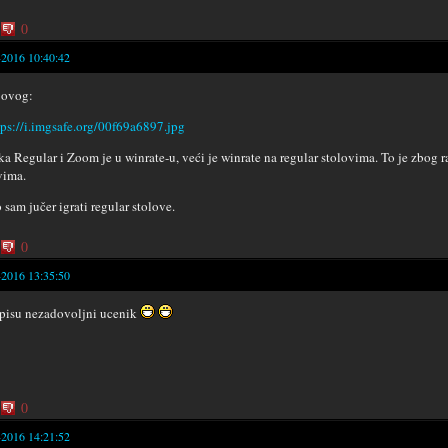
0
-2016 10:40:42
 ovog:
ka Regular i Zoom je u winrate-u, veći je winrate na regular stolovima. To je zbog r
vima.
 sam jučer igrati regular stolove.
0
-2016 13:35:50
pisu nezadovoljni ucenik
0
-2016 14:21:52