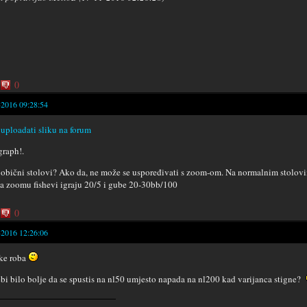
0
-2016 09:28:54
uploadati sliku na forum
graph!.
 obični stolovi? Ako da, ne može se uspoređivati s zoom-om. Na normalnim stolovi
a zoomu fishevi igraju 20/5 i gube 20-30bb/100
0
-2016 12:26:06
tke roba
ebi bilo bolje da se spustis na nl50 umjesto napada na nl200 kad varijanca stigne?