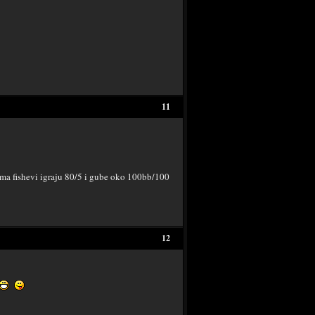
11
ma fishevi igraju 80/5 i gube oko 100bb/100
12