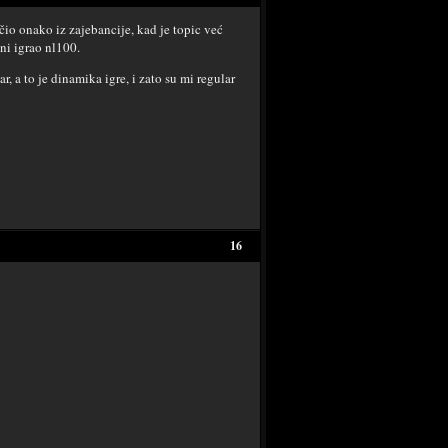
čio onako iz zajebancije, kad je topic već
 ni igrao nl100.
, a to je dinamika igre, i zato su mi regular
16