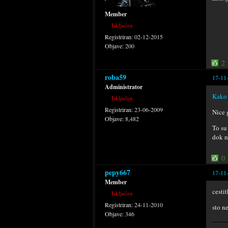
Member
Isključen
Registriran:
02-12-2015
Objave:
200
2
roba59
17-11
Administrator
Kako 
Isključen
Registriran:
23-06-2009
Nice 
Objave:
8,482
To su
dok n
0
pepy667
17-11
Member
cesti
Isključen
Registriran:
24-11-2010
sto n
Objave:
346