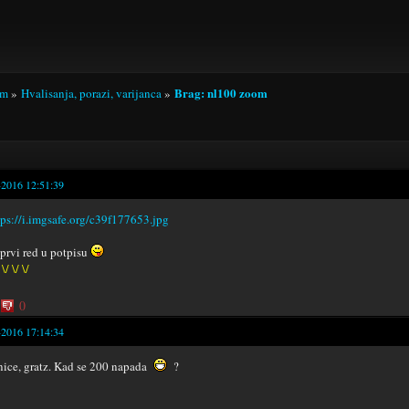
Brag: nl100 zoom
um
»
Hvalisanja, porazi, varijanca
»
-2016 12:51:39
 prvi red u potpisu
 \/ \/ \/
0
-2016 17:14:34
nice, gratz. Kad se 200 napada
?