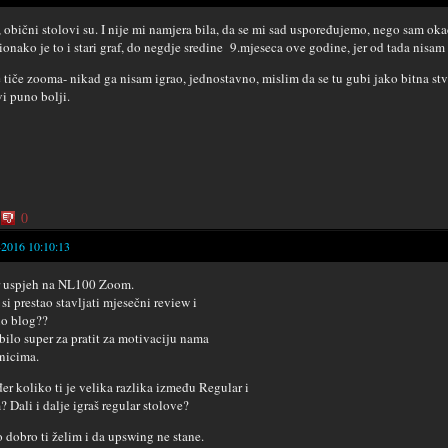
 obični stolovi su. I nije mi namjera bila, da se mi sad uspoređujemo, nego sam oka
 ionako je to i stari graf, do negdje sredine 9.mjeseca ove godine, jer od tada nisam
e tiče zooma- nikad ga nisam igrao, jednostavno, mislim da se tu gubi jako bitna stvar
vi puno bolji.
0
-2016 10:10:13
 uspjeh na NL100 Zoom.
 si prestao stavljati mjesečni review i
o blog??
 bilo super za pratit za motivaciju nama
nicima.
er koliko ti je velika razlika između Regular i
 Dali i dalje igraš regular stolove?
 dobro ti želim i da upswing ne stane.