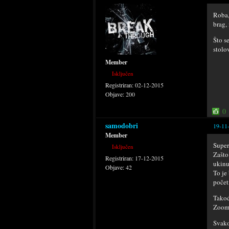
Roba,
brag,
Što s
stolo
Member
Isključen
Registriran:
02-12-2015
Objave:
200
0
samodobri
19-11
Member
Super
Isključen
Zašto
Registriran:
17-12-2015
ukinu
Objave:
42
To je
počet
Takođ
Zoom?
Svako