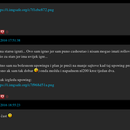
0
-2016 17:51:38
na starsu igrati... Ovo sam igrao jer sam puno cashoutao i nisam mogao imati rollov
o za stars jer ima uvijek igre...
tno sam na bolesnom upswingu i plan je preći na manje sajtove kad taj upswing prođ
sno ak sam tak dobar
) onda možda i napadnem nl200 kroz tjedan dva.
ak izgleda upswing:
0
-2016 18:55:23
 čast