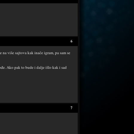
6
e na više sajtova kak inače igram, pa sam se
e. Ako pak to bude i dalje išlo kak i sad
7