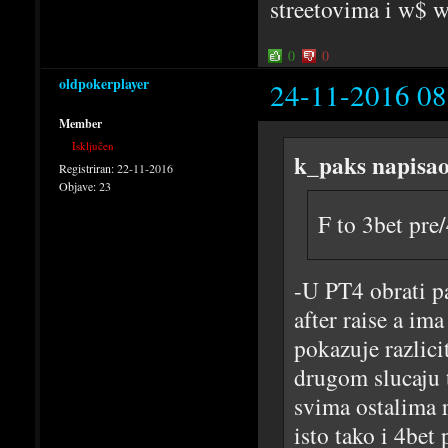
streetovima i w$ w
0
0
oldpokerplayer
24-11-2016 08
Member
Isključen
k_paks napisao
Registriran:
22-11-2016
Objave:
23
F to 3bet pre/
-U PT4 obrati pa
after raise a ima
pokazuje razlicit
drugom slucaju t
svima ostalima r
isto tako i 4bet 