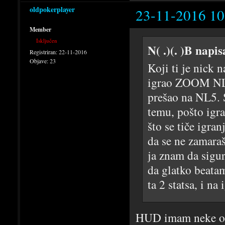
oldpokerplayer
23-11-2016 10
Member
Isključen
N( .)(. )B napis
Registriran:
22-11-2016
Objave:
23
Koji ti je nick 
igrao ZOOM NL2
prešao na NL5. 
temu, pošto igra
što se tiče igra
da se ne zamaraš
ja znam da sigu
da glatko beatam
ta 2 statsa, i n
HUD imam neke osn