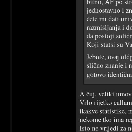
bitno, AF po st
jednostavno i zn
ćete mi dati uni
razmišljanja i d
da postoji solidn
Koji statsi su V
Jebote, ovaj old
slično znanje i 
gotovo identičn
A čuj, veliki umov
Vrlo rijetko calla
ikakve statistike, 
nekome tko ima regi
Isto ne vrijedi za 