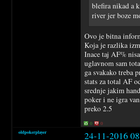
blefira nikad a 
river jer boze m
Ovo je bitna infor
Koja je razlika i
Inace taj AF% nisa
uglavnom sam total
ga svakako treba p
stats za total AF o
srednje jakim hand
poker i ne igra van
preko 2.5
0
0
oldpokerplayer
24-11-2016 08