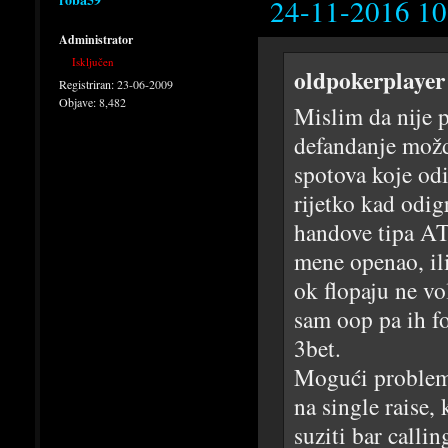
24-11-2016 10
Administrator
Isključen
oldpokerplayer
Registriran:
23-06-2009
Objave:
8,482
Mislim da nije 
defandanje možd
spotova koje odi
rijetko kad odi
handove tipa AT,
mene openao, ili
ok flopaju ne vo
sam oop pa ih fo
3bet.
Mogući problem 
na single raise,
suziti bar calli