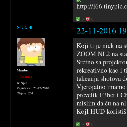
0
0
N( .)(. )B
22-11-2016 19
Koji ti je nick na
ZOOM NL2 na stars
Sretno sa projekto
rekreativno kao i t
Member
takeanja shotova d
Isključen
Iz:
Split
Vjerojatno imamo o
Registriran:
25-12-2010
prevelik F3bet i C
Objave:
264
mislim da ću na nl1
KojI HUD koristiš
0
0