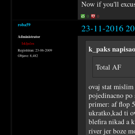
Now if you'll excus
0
0
roba59
23-11-2016 20
Administrator
Isključen
k_paks napisao
Registriran:
23-06-2009
Objave:
8,482
Total AF
ovaj stat mislim
pojedinacno po 
primer: af flop 5
ukratko,kad ti o
blefira nikad a 
river jer boze m