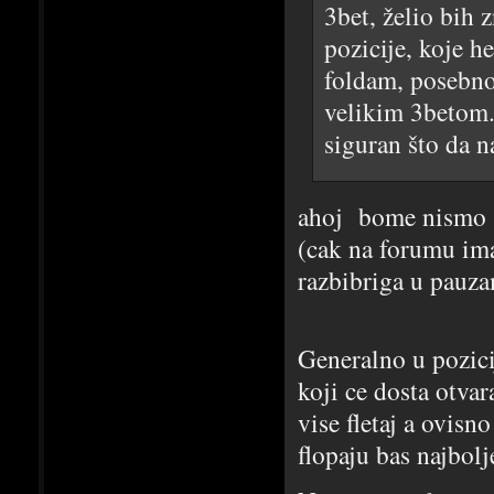
3bet, želio bih 
pozicije, koje h
foldam, posebno
velikim 3betom.
siguran što da n
ahoj bome nismo se
(cak na forumu im
razbibriga u pauz
Generalno u pozici
koji ce dosta otvara
vise fletaj a ovisn
flopaju bas najbolj