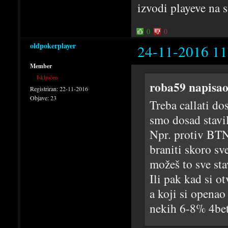
izvodi playeve na s
0
0
oldpokerplayer
24-11-2016 11
Member
Isključen
roba59 napisao
Registriran:
22-11-2016
Objave:
23
Treba callati do
smo dosad stavi
Npr. protiv BT
braniti skoro sv
možeš to sve sta
Ili pak kad si o
a koji si openao
nekih 6-8% 4bet