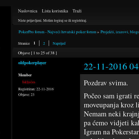
Naslovnica
Lista korisnika
Traži
Niste prijavljeni.
Molim logiraj se ili registriraj.
PokerPro forum - Najveći hrvatski poker forum
»
Projekti, izazovi, blog
1
Stranice
2
Naprijed
Objave [ 1 to 25 of 38 ]
oldpokerplayer
22-11-2016 04
Member
Pozdrav svima.
Isključen
Registriran:
22-11-2016
Počeo sam igrati r
Objave:
23
moveupanja kroz l
Nemam neki krajnji
pa ćemo vidjeti kak
Igram na Pokerstars