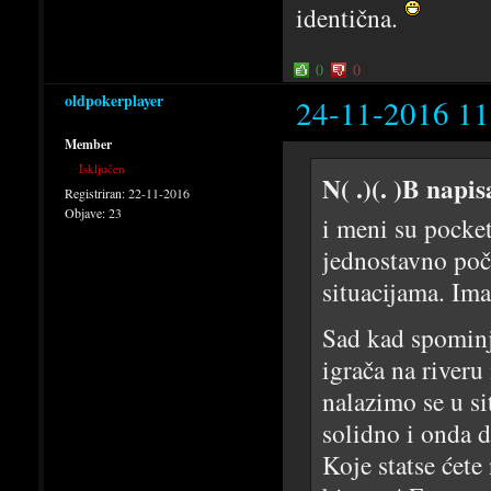
identična.
0
0
oldpokerplayer
24-11-2016 11
Member
Isključen
N( .)(. )B napis
Registriran:
22-11-2016
Objave:
23
i meni su pocket
jednostavno poč
situacijama. Im
Sad kad spominj
igrača na riveru
nalazimo se u sit
solidno i onda d
Koje statse ćete