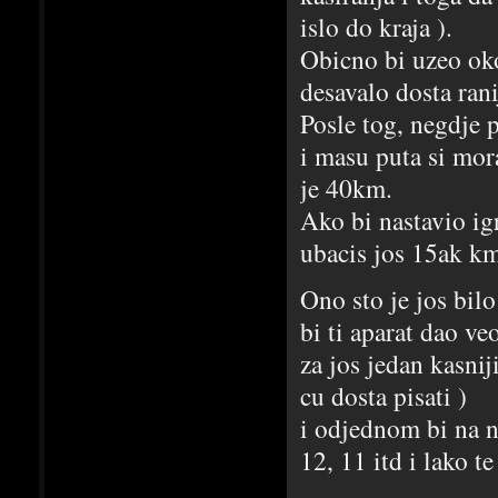
islo do kraja ).
Obicno bi uzeo oko
desavalo dosta rani
Posle tog, negdje 
i masu puta si mor
je 40km.
Ako bi nastavio igr
ubacis jos 15ak km
Ono sto je jos bilo
bi ti aparat dao ve
za jos jedan kasnij
cu dosta pisati )
i odjednom bi na n
12, 11 itd i lako te