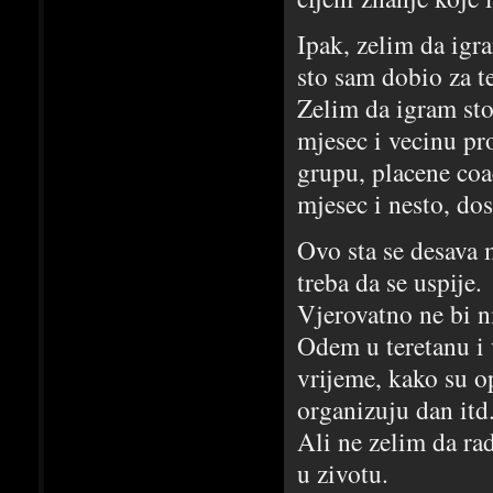
Ipak, zelim da igr
sto sam dobio za te
Zelim da igram sto
mjesec i vecinu pr
grupu, placene coa
mjesec i nesto, do
Ovo sta se desava m
treba da se uspije.
Vjerovatno ne bi n
Odem u teretanu i
vrijeme, kako su o
organizuju dan itd
Ali ne zelim da ra
u zivotu.