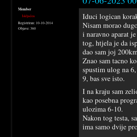
07-06-2023 00
Member
Iduci logican kora
Isključen
Registriran:
10-10-2014
Nisam morao dugo c
Objave:
360
i naravno aparat j
tog, htjela je da i
dao sam joj 200km d
Znao sam tacno kol
spustim ulog na 6, 
9, bas sve isto.
I na kraju sam zeli
kao posebna progra
ulozima 6-10.
Nakon tog testa, s
ima samo dvije pr