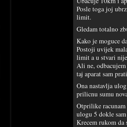
Ubacuje 10km i apa
Posle toga joj ubr
limit.
Gledam totalno zb
Kako je moguce da 
Postoji uvijek mal
limit a u stvari nij
Ali ne, odbacujem
taj aparat sam pra
Ona nastavlja ulog
prilicnu sumu nova
Otprilike racunam 
ulogu 5 dokle sam 
Krecem rukom da st