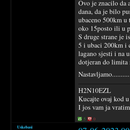
Ovo je znacilo da 
dana, da je bilo pu
ubaceno 500km u to
oko 15posto ili u
S druge strane je i
5 i ubaci 200km i 
lagano sjesti i na 
dotjeran do limita
Nastavljamo...........
H2N10EZL
Kucajte ovaj kod u
I jos vam ja vrati
5
0
Uskebasi