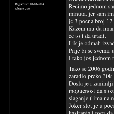
Registriran:
10-10-2014
Recimo jednom sam
Objave:
360
minuta, jer sam ima
je 3 poena broj 12 
Kazem mu da imam n
ce to i da uradi.
Lik je odmah izvad
Prije bi se svemir 
I tako jos jednom n
Tako se 2006 godin
zaradio preko 30k 
Dosla je i zanimlji
mogucnost da slozi
slaganje ( ima na n
Joker slot je u po
kasiranja i toga da