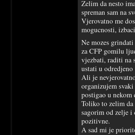
Zelim da nesto ima
spreman sam na sve
Vjerovatno me dost
mogucnosti, izbaci
Ne mozes grindati 
za CFP gomilu ljudi
vjezbati, raditi na
ustati u odredjeno
Ali je nevjerovatn
organizujem svaki
postigao u nekom d
Toliko to zelim da
sagorim od zelje i 
pozitivne.
A sad mi je priorit