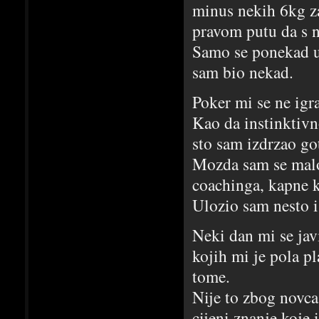
minus nekih 6kg z
pravom putu da s n
Samo se ponekad us
sam bio nekad.
Poker mi se ne igr
Kao da instinktivn
sto sam izdrzao go
Mozda sam se malo 
coachinga, kapne ko
Ulozio sam nesto i
Neki dan mi se jav
kojih mi je pola pl
tome.
Nije to zbog novca
cijeni znanje koje 