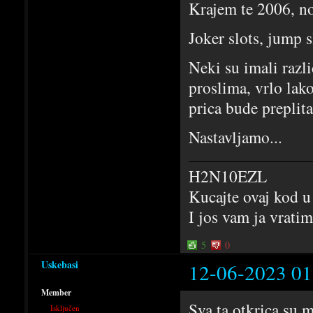
Krajem te 2006, no
Joker slots, jump s
Neki su imali razl
proslima, vrlo lak
prica bude preplita
Nastavljamo...
H2N10EZL
Kucajte ovaj kod u
I jos vam ja vrati
5
0
Uskebasi
12-06-2023 01
Member
Sva ta otkrica su m
Isključen