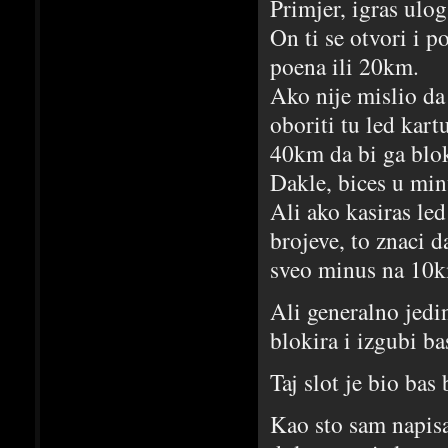
Primjer, igras ulo
On ti se otvori i p
poena ili 20km.
Ako nije mislio da 
oboriti tu led kart
40km da bi ga blok
Dakle, bices u mi
Ali ako kasiras le
brojeve, to znaci d
sveo minus na 10km
Ali generalno jedi
blokira i izgubi ba
Taj slot je bio bas
Kao sto sam napis