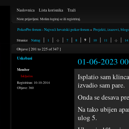
Naslovnica
Lista korisnika
Traži
Niste prijavljeni.
Molim logiraj se ili registriraj.
PokerPro forum - Najveći hrvatski poker forum
»
Projekti, izazovi, blog
9
Stranice
Natrag
1
-¦-
7
8
10
11
-¦-
14
Objave [ 201 to 225 of 347 ]
Uskebasi
01-06-2023 00
Member
Isplatio sam klinc
Isključen
Registriran:
10-10-2014
izvadio sam pare.
Objave:
360
Onda se desava pre
Na tako ubijen apar
ulog 5.