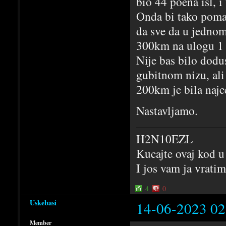
bio 44 poena isl, i
Onda bi tako poma
da sve da u jednom
300km na ulogu 1 s
Nije bas bilo dod
gubitnom nizu, al
200km je bila najc
Nastavljamo.
H2N10EZL
Kucajte ovaj kod u
I jos vam ja vrati
4
0
Uskebasi
14-06-2023 02
Member