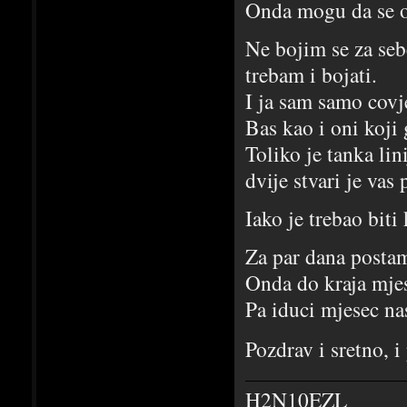
Onda mogu da se op
Ne bojim se za seb
trebam i bojati.
I ja sam samo covj
Bas kao i oni koji
Toliko je tanka lin
dvije stvari je vas
Iako je trebao biti
Za par dana postam
Onda do kraja mjes
Pa iduci mjesec na
Pozdrav i sretno, 
H2N10EZL