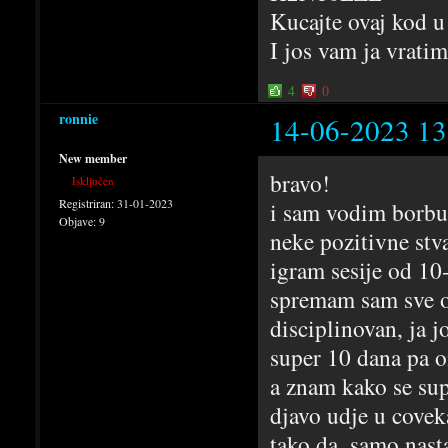
Kucajte ovaj kod u
I jos vam ja vrati
4
0
ronnie
14-06-2023 13
New member
bravo!
Isključen
Registriran:
31-01-2023
i sam vodim borbu 
Objave:
9
neke pozitivne stv
igram sesije od 10-
spremam sam sve ob
disciplinovan, ja 
super 10 dana pa o
a znam kako se sup
djavo udje u covek
tako da, samo nast