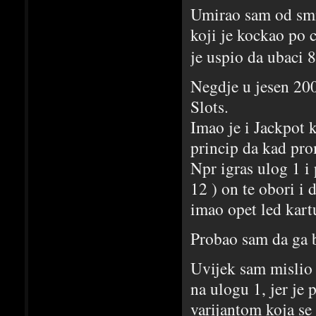
Umirao sam od smij
koji je kockao po c
je uspio da ubaci 
Negdje u jesen 200
Slots.
Imao je i Jackpot 
princip da kad pro
Npr igras ulog 1 i
12 ) on te obori i 
imao opet led kart
Probao sam da ga 
Uvijek sam mislio 
na ulogu 1, jer je
varijantom koja se 