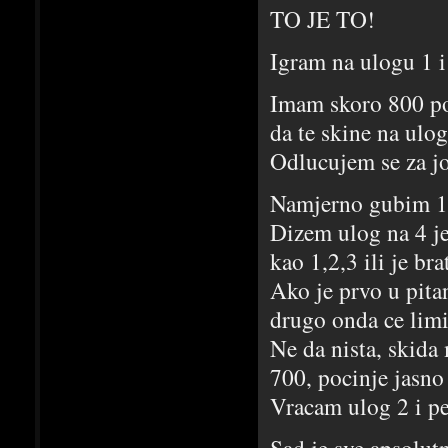
TO JE TO!
Igram na ulogu 1 i
Imam skoro 800 po
da te skine na ulog
Odlucujem se za jo
Namjerno gubim 1
Dizem ulog na 4 je
kao 1,2,3 ili je br
Ako je prvo u pita
drugo onda ce limi
Ne da nista, skida
700, pocinje jasno
Vracam ulog 2 i pe
Sad je sve apsolut