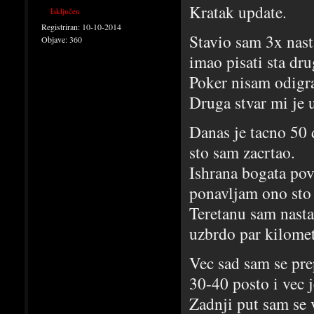
Kratak update.
Isključen
Registriran:
10-10-2014
Stavio sam 3x nast
Objave:
360
imao pisati sta dru
Poker nisam odigra
Druga stvar mi je 
Danas je tacno 50 
sto sam zacrtao.
Ishrana bogata pov
ponavljam ono sto 
Teretanu sam nast
uzbrdo par kilomet
Vec sad sam se pre
30-40 posto i vec j
Zadnji put sam se 