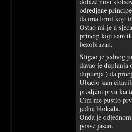
dolaze novi slotsov
odredjene principe 
da ima limit koji t
Ostao mi je u sjeca
princip koji sam i
bezobrazan.
Stigao je jednog j
davao je duplanja 
duplanja ) da prodj
Ubacio sam citavi
prodjem prvu kart
Cim me pustio prvu
jedna blokada.
Onda je odjednom p
posve jasan.