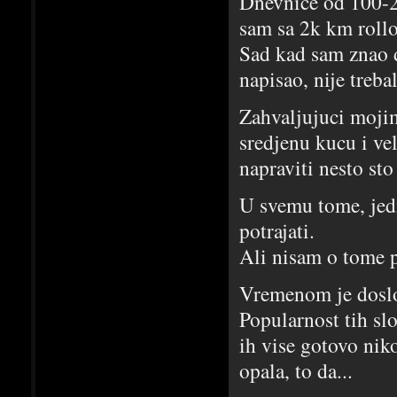
Dnevnice od 100-20
sam sa 2k km rollo
Sad kad sam znao d
napisao, nije treb
Zahvaljujuci mojim
sredjenu kucu i ve
napraviti nesto sto
U svemu tome, jedi
potrajati.
Ali nisam o tome p
Vremenom je doslo
Popularnost tih slo
ih vise gotovo niko
opala, to da...