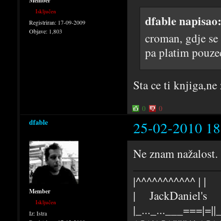
Member
Isključen
dfable napisao
Registriran:
17-09-2009
Objave:
1,803
croman, gdje se
pa platim pouze
Sta ce ti knjiga,ne
0
0
dfable
25-02-2010 18
Ne znam nažalost.
|^^^^^^^^^^^ | |
Member
| JackDaniel's |
Isključen
|_..._...___===|=||_
Iz:
Istra