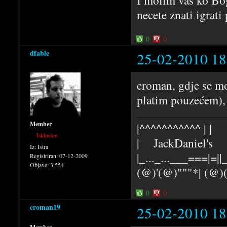
I molim vas ko Bog
necete znati igrati
0
0
dfable
25-02-2010 18
croman, gdje se mo
platim pouzećem),
Member
|^^^^^^^^^^^ | |
Isključen
| JackDaniel's |
Iz:
Istra
|_..._...___===|=||_
Registriran:
07-12-2009
Objave:
3,554
(@)'(@)"""*| (@
0
0
croman19
25-02-2010 18