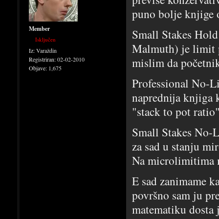
puno bolje knjige 
Member
Small Stakes Hold 
Isključen
Malmuth) je limit p
Iz:
Varaždin
mislim da početnik
Registriran:
02-02-2010
Objave:
1,675
Professional No-L
naprednija knjiga 
"stack to pot ratio
Small Stakes No-L
za sad u stanju mi
Na microlimitima 
E sad zanimame kak
površno sam ju pre
matematiku dosta j