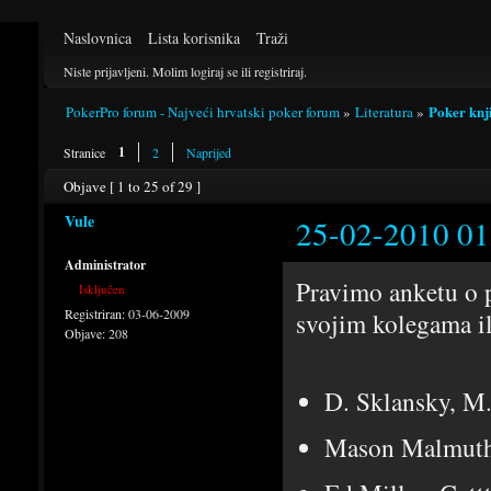
Naslovnica
Lista korisnika
Traži
Niste prijavljeni.
Molim logiraj se ili registriraj.
Poker knji
PokerPro forum - Najveći hrvatski poker forum
»
Literatura
»
1
Stranice
2
Naprijed
Objave [ 1 to 25 of 29 ]
Vule
25-02-2010 01
Administrator
Pravimo anketu o p
Isključen
Registriran:
03-06-2009
svojim kolegama ili
Objave:
208
D. Sklansky, M
Mason Malmuth: