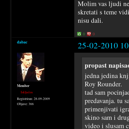
Molim vas ljudi ne
skretati s teme vid
nisu dali.
0
0
dabac
25-02-2010 10
propast napisa
jedna jedina kn
Roy Rounder.
Member
tad sam pocinja
Isključen
predavanja. tu s
Registriran:
28-09-2009
Objave:
366
primenjivati igr
skino sam i drug
video i slusam 