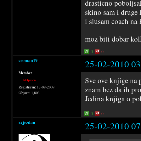
drasticno poboljsa
skino sam i druge 
i slusam coach na 
moz biti dobar kol
0
0
croman19
25-02-2010 03
Member
Sve ove knjige na 
Isključen
Registriran:
17-09-2009
znam bez da ih pro
Objave:
1,803
Jedina knjiga o pok
0
0
zvjezdan
25-02-2010 07