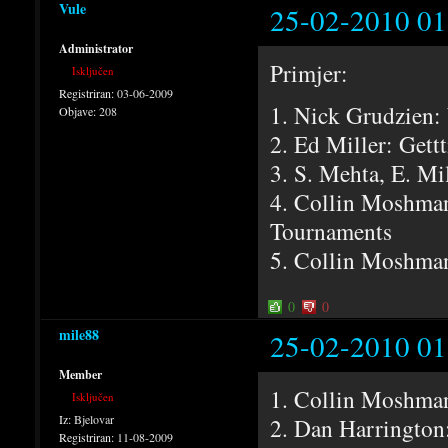
Vule
25-02-2010 01
Administrator
Primjer:
Isključen
Registriran:
03-06-2009
1. Nick Grudzien
Objave:
208
2. Ed Miller: Gett
3. S. Mehta, E. Mi
4. Collin Moshman
Tournaments
5. Collin Moshma
0
0
mile88
25-02-2010 01
Member
1. Collin Moshma
Isključen
Iz:
Bjelovar
2. Dan Harrington
Registriran:
11-08-2009