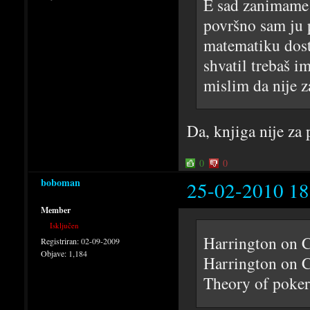
E sad zanimame 
površno sam ju 
matematiku dosta
shvatil trebaš i
mislim da nije z
Da, knjiga nije za 
0
0
boboman
25-02-2010 18
Member
Isključen
Harrington on 
Registriran:
02-09-2009
Objave:
1,184
Harrington on 
Theory of poker