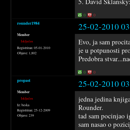
5. David Sklansky
0
0
rounder1984
25-02-2010 03
Member
Evo, ja sam procit
Isključen
Registriran:
05-01-2010
je u potpunosti pr
Objave:
1,802
Predobra stvar...na
0
0
propast
25-02-2010 03
Member
jedna jedina knjig
Isključen
Iz:
beska
Rounder.
Registriran:
25-12-2009
tad sam pocinjao i
Objave:
239
sam nasao o pozici