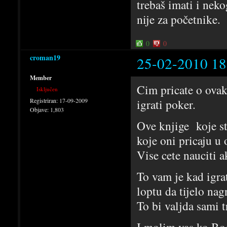
trebaš imati i nek
nije za početnike.
0
0
croman19
25-02-2010 18
Member
Cim pricate o ova
Isključen
Registriran:
17-09-2009
igrati poker.
Objave:
1,803
Ove knjige koje st
koje oni pricaju 
Vise cete nauciti 
To vam je kad igra
loptu da tijelo nag
To bi valjda sami t