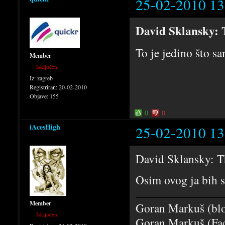
25-02-2010 13
David Sklansky: 
To je jedino što 
Member
Isključen
Iz:
zagreb
Registriran:
20-02-2010
Objave:
155
0
0
iAcesHigh
25-02-2010 13
David Sklansky: Th
Osim ovog ja bih 
Member
Goran Markuš (bl
Isključen
Goran Markuš (Fa