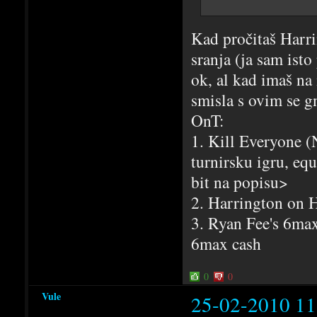
Kad pročitaš Harri
sranja (ja sam isto
ok, al kad imaš na
smisla s ovim se gn
OnT:
1. Kill Everyone (N
turnirsku igru, eq
bit na popisu>
2. Harrington on H
3. Ryan Fee's 6max
6max cash
0
0
Vule
25-02-2010 11