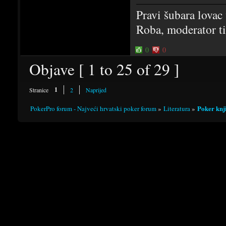
Pravi šubara lovac 
Roba, moderator ti
0
0
Objave [ 1 to 25 of 29 ]
1
Stranice
2
Naprijed
Poker knji
PokerPro forum - Najveći hrvatski poker forum
»
Literatura
»