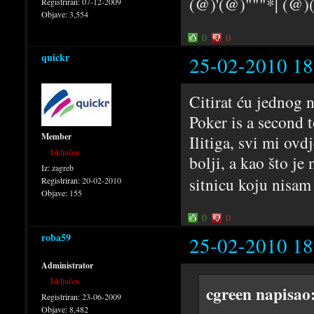
(@)'(@)"""*| (@
Registriran:
07-12-2009
Objave:
3,554
0
0
quickr
25-02-2010 18
Citirat ću jednog 
Poker is a second t
Member
Ilitiga, svi mi ovd
Isključen
bolji, a kao što je
Iz:
zagreb
sitnicu koju nisam 
Registriran:
20-02-2010
Objave:
155
0
0
roba59
25-02-2010 18
Administrator
Isključen
cgreen napisao
Registriran:
23-06-2009
Objave:
8,482