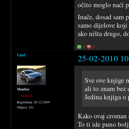
očito moglo naći p
Inače, dosad sam p
samo dijelove koji
ako ništa drugo, do
0
0
GmC
25-02-2010 10
Sve ove knjige n
ali to znam bez 
Member
Jedina knjiga o 
Isključen
Registriran:
20-12-2009
Objave:
241
Kako ovaj croman 
To ti ide puno bol