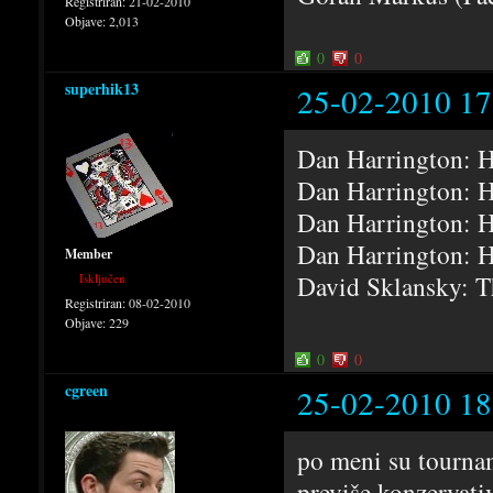
Registriran:
21-02-2010
Objave:
2,013
0
0
superhik13
25-02-2010 17
Dan Harrington: H
Dan Harrington: H
Dan Harrington: H
Dan Harrington: H
Member
David Sklansky: T
Isključen
Registriran:
08-02-2010
Objave:
229
0
0
cgreen
25-02-2010 18
po meni su tournam
previše konzervati