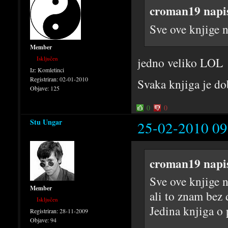
croman19 napi
Sve ove knjige n
Member
Isključen
jedno veliko LOL
Iz:
Komletinci
Registriran:
02-01-2010
Svaka knjiga je do
Objave:
125
0
0
Stu Ungar
25-02-2010 09
croman19 napi
Sve ove knjige n
Member
ali to znam bez 
Isključen
Jedina knjiga o 
Registriran:
28-11-2009
Objave:
94