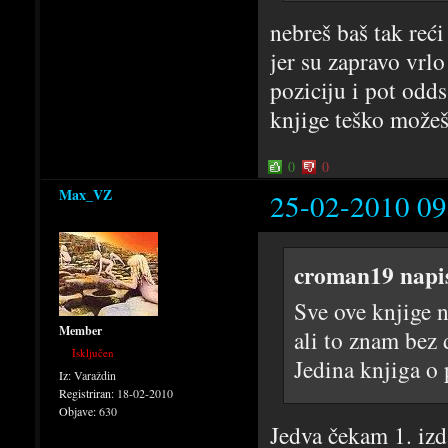
nebreš baš tak reći
jer su zapravo vrlo
poziciju i pot odds
knjige teško možeš
0
0
Max_VZ
25-02-2010 09
croman19 napi
Sve ove knjige n
Member
ali to znam bez 
Isključen
Jedina knjiga o 
Iz:
Varaždin
Registriran:
18-02-2010
Objave:
630
Jedva čekam 1. iz