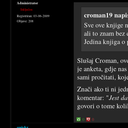
Administrator
Isključen
croman19 napi
Registriran:
03-06-2009
Objave:
208
Sve ove knjige n
ali to znam bez 
Jedina knjiga o 
Slušaj Croman, ovo 
je anketa, gdje nas
sami pročitati, ko
Znači ako ti ni jed
komentar: "
Jest d
govori o tome kolik
0
0
quickr