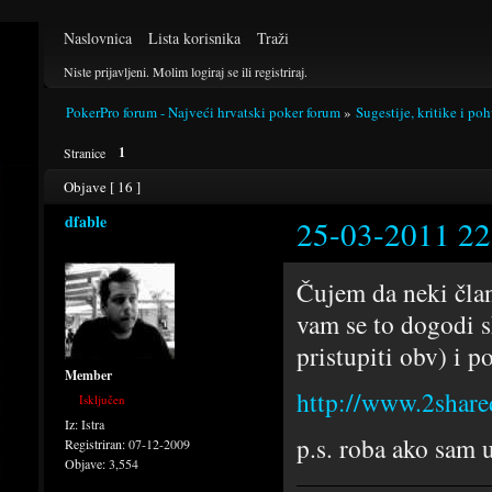
Naslovnica
Lista korisnika
Traži
Niste prijavljeni.
Molim logiraj se ili registriraj.
PokerPro forum - Najveći hrvatski poker forum
»
Sugestije, kritike i po
1
Stranice
Objave [ 16 ]
dfable
25-03-2011 22
Čujem da neki član
vam se to dogodi s
pristupiti obv) i p
Member
http://www.2shar
Isključen
Iz:
Istra
p.s. roba ako sam u
Registriran:
07-12-2009
Objave:
3,554