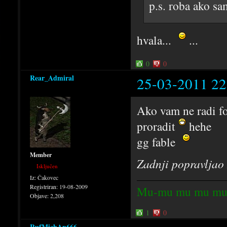
p.s. roba ako sa
hvala...
...
0
0
Rear_Admiral
25-03-2011 22
Ako vam ne radi fo
proradit
hehe
gg fable
Member
Zadnji popravljao
Isključen
Iz:
Čakovec
Registriran:
19-08-2009
Mu-mu mu mu mu
Objave:
2,208
1
0
RufMichAn666