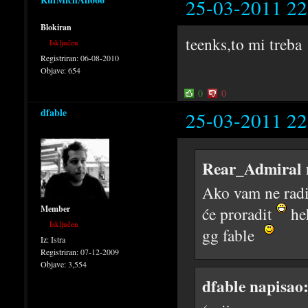
25-03-2011 22
Blokiran
teenks,to mi treba
Isključen
Registriran:
06-08-2010
Objave:
654
0
0
dfable
25-03-2011 22
Rear_Admiral 
Ako vam ne radi
Member
će proradit
he
Isključen
gg fable
Iz:
Istra
Registriran:
07-12-2009
Objave:
3,554
dfable napisao