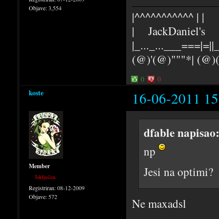
Objave:
3,554
|^^^^^^^^^^^ | |
| JackDaniel's |
|_..._...___===|=||_
(@)'(@)"""*| (@
0
0
koste
16-06-2011 15
dfable napisao
np
Member
Jesi na optimi?
Isključen
Registriran:
08-12-2009
Objave:
572
Ne maxadsl