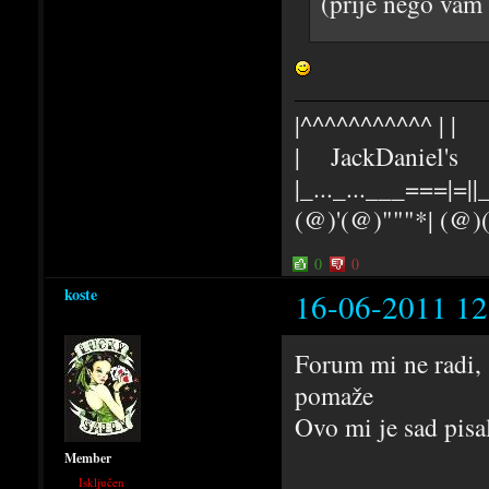
(prije nego vam 
|^^^^^^^^^^^ | |
| JackDaniel's |
|_..._...___===|=||_
(@)'(@)"""*| (@
0
0
koste
16-06-2011 12
Forum mi ne radi, s
pomaže
Ovo mi je sad pisa
Member
Isključen