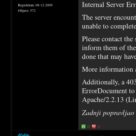
Internal Server Er
Registriran:
08-12-2009
Objave:
572
The server encount
unable to complete
Please contact th
inform them of the
done that may have
More information ab
Additionally, a 40
ErrorDocument to 
Apache/2.2.13 (Li
Zadnji popravljao
0
0
dfable