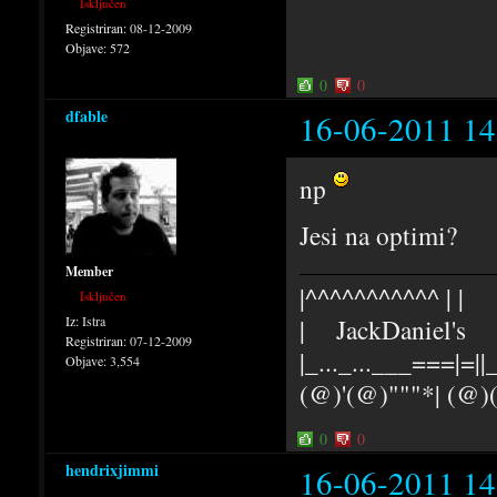
Isključen
Registriran:
08-12-2009
Objave:
572
0
0
dfable
16-06-2011 14
np
Jesi na optimi?
Member
|^^^^^^^^^^^ | |
Isključen
Iz:
Istra
| JackDaniel's |
Registriran:
07-12-2009
|_..._...___===|=||_
Objave:
3,554
(@)'(@)"""*| (@
0
0
hendrixjimmi
16-06-2011 14