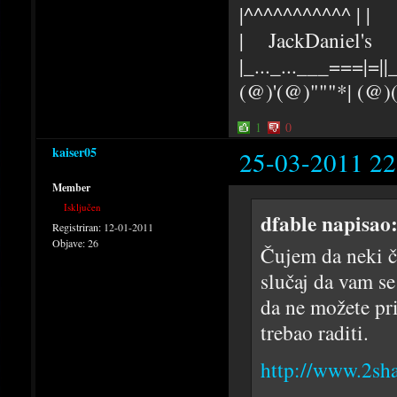
|^^^^^^^^^^^ | |
| JackDaniel's |
|_..._...___===|=||_
(@)'(@)"""*| (@
1
0
kaiser05
25-03-2011 22
Member
Isključen
dfable napisao
Registriran:
12-01-2011
Objave:
26
Čujem da neki č
slučaj da vam se
da ne možete pri
trebao raditi.
http://www.2sh