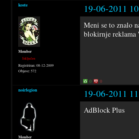
koste
19-06-2011 10
Meni se to znalo n
blokirnje reklama 
Member
Isključen
Registriran:
08-12-2009
Objave:
572
0
0
noirlegion
19-06-2011 11
AdBlock Plus
Member