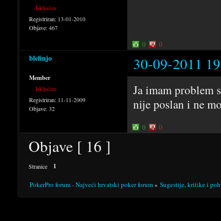
Isključen
Registriran:
13-01-2010
Objave:
467
0
0
blefinjo
30-09-2011 19
Member
Ja imam problem s 
Isključen
Registriran:
11-11-2009
nije poslan i ne m
Objave:
32
0
0
Objave [ 16 ]
1
Stranice
PokerPro forum - Najveći hrvatski poker forum
»
Sugestije, kritike i po