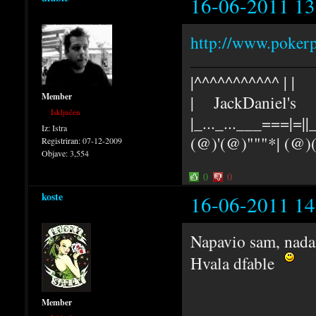
16-06-2011 13
http://www.poker
|^^^^^^^^^^^ | |
Member
| JackDaniel's |
Isključen
|_..._...___===|=||_
Iz:
Istra
(@)'(@)"""*| (@
Registriran:
07-12-2009
Objave:
3,554
0
0
koste
16-06-2011 14
Napavio sam, nadam
Hvala dfable
Member