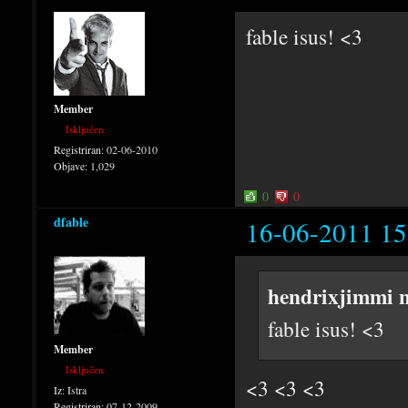
fable isus! <3
Member
Isključen
Registriran:
02-06-2010
Objave:
1,029
0
0
dfable
16-06-2011 15
hendrixjimmi n
fable isus! <3
Member
Isključen
<3 <3 <3
Iz:
Istra
Registriran:
07-12-2009