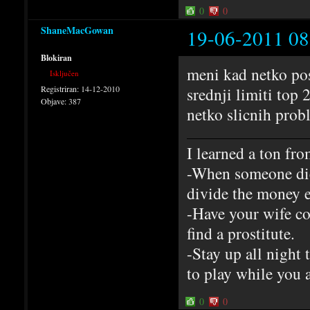
0
0
ShaneMacGowan
19-06-2011 08
Blokiran
meni kad netko pos
Isključen
Registriran:
14-12-2010
srednji limiti top
Objave:
387
netko slicnih prob
I learned a ton fr
-When someone dies
divide the money e
-Have your wife co
find a prostitute.
-Stay up all night t
to play while you a
0
0