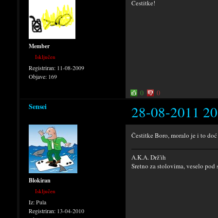
Cestitke!
Member
Isključen
Registriran:
11-08-2009
Objave:
169
0
0
Sensei
28-08-2011 20
Čestitke Boro, moralo je i to doć
A.K.A. Drž'ih
Sretno za stolovima, veselo pod 
Blokiran
Isključen
Iz:
Pula
Registriran:
13-04-2010