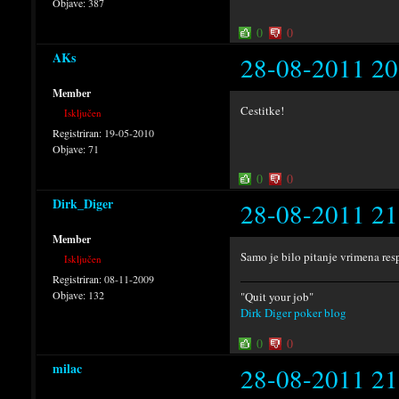
Objave:
387
0
0
AKs
28-08-2011 20
Member
Cestitke!
Isključen
Registriran:
19-05-2010
Objave:
71
0
0
Dirk_Diger
28-08-2011 21
Member
Samo je bilo pitanje vrimena res
Isključen
Registriran:
08-11-2009
Objave:
132
"Quit your job"
Dirk Diger poker blog
0
0
milac
28-08-2011 21