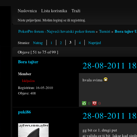
Naslovnica
Lista korisnika
Traži
Niste prijavljeni.
Molim logiraj se ili registriraj.
Bora tajter 
PokerPro forum - Najveći hrvatski poker forum
»
Turniri
»
3
Stranice
Natrag
1
2
4
Naprijed
Objave [ 51 to 75 of 99 ]
Bora tajter
28-08-2011 18
Member
hvala svima
Isključen
Registriran:
16-05-2010
Objave:
408
0
0
puki86
28-08-2011 18
gg bit ce 1. drugi put
aj valjda ce ti bit lakse kad sj