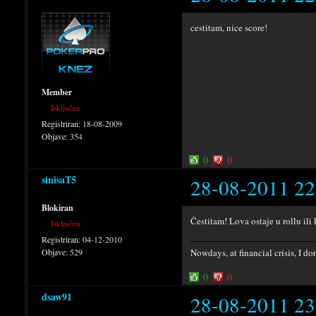
cestitam, nice score!
Member
Isključen
Registriran:
18-08-2009
Objave:
354
0
0
sinisaT5
28-08-2011 22
Blokiran
Čestitam! Lova ostaje u rollu il
Isključen
Registriran:
04-12-2010
Objave:
529
Nowdays, at financial crisis, I d
0
0
dsaw91
28-08-2011 23