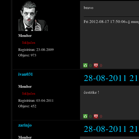
bravo
Fri 2012-08-17 17:50:06»⇓ 
Member
Isključen
Registriran:
23-08-2009
Objave:
973
0
0
ivan031
28-08-2011 21
Member
čestitke !
Isključen
Registriran:
03-04-2011
Objave:
452
0
0
zarinjo
28-08-2011 21
Member