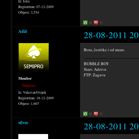
Iz:
Istra
Registriran:
07-12-2009
Objave:
3,554
0
0
Adži
28-08-2011 20
Bora, čestitke i od mene.
BUBBLE BOY
Stars: Adzivu
FTP: Zagavu
Member
Isključen
Iz:
Vukovar/Osijek
Registriran:
18-12-2009
Objave:
1,607
0
0
silver
28-08-2011 20