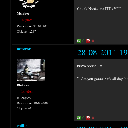
Chuck Norris ima PFR>VPIP!
Member
Isključen
Registriran:
21-01-2010
Objave:
1,247
0
0
miroror
28-08-2011 19
bravo borise!!!!!
"...Are you gonna bark all day, li
Blokiran
Isključen
Iz:
Zagreb
Registriran:
10-08-2009
Objave:
680
0
0
chillin