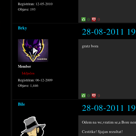
Registriran:
12-05-2010
Objave:
193
0
0
Brky
28-08-2011 19
gratz bora
Member
Isključen
Registriran:
06-12-2009
Objave:
1,446
0
0
Bile
28-08-2011 19
Odem na wc,vratim se,a Bore nem
Cestitke! Sjajan rezultat!