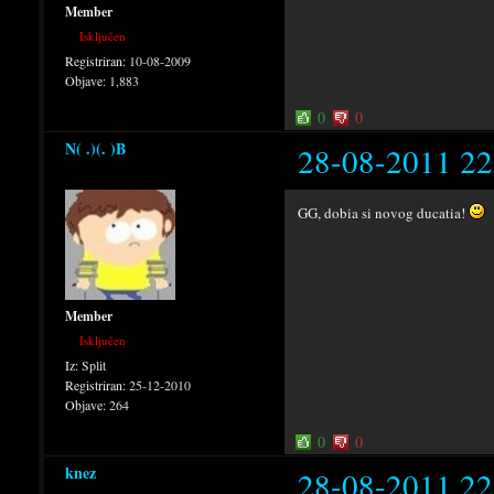
Member
Isključen
Registriran:
10-08-2009
Objave:
1,883
0
0
N( .)(. )B
28-08-2011 22
GG, dobia si novog ducatia!
Member
Isključen
Iz:
Split
Registriran:
25-12-2010
Objave:
264
0
0
knez
28-08-2011 22