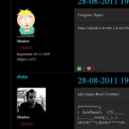
28-08-2011 19
Congratz. Super..
imaj cvijetak u reveru, a u ruci 
Member
Isključen
Registriran:
05-11-2009
Objave:
2,671
0
0
dfable
28-08-2011 19
jako lijepo Bora! Čestitke!
|^^^^^^^^^^^ | |
| JackDaniel's | |"|\,_____
|_..._...___===|=||_|__|.., ]
Member
(@)'(@)"""*| (@)(@)*****(@)
Isključen