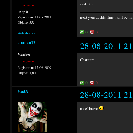
čestitke
Isključen
Iz:
split
Registriran:
11-05-2011
next year at this time i will be mil
Objave:
355
0
0
Web stranica
croman19
28-08-2011 21
Member
Cestitam
Isključen
Registriran:
17-09-2009
Objave:
1,803
0
0
4ladX
28-08-2011 21
nice! bravo