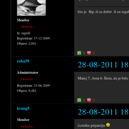
bio je flip, il cu dobit il cu iz
Member
Isključen
Iz:
zagreb
Registriran:
17-12-2009
Objave:
2,041
0
0
roba59
28-08-2011 18
Administrator
Matej 7., bora 6. Šteta, da je bil
Isključen
Registriran:
23-06-2009
Objave:
8,482
0
0
krang5
28-08-2011 18
Member
čestitke prijatelju
Isključen