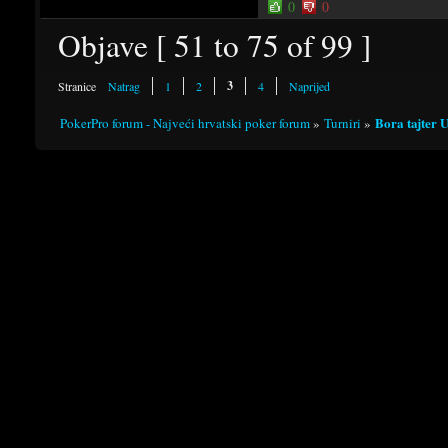
0
0
Objave [ 51 to 75 of 99 ]
3
Stranice
Natrag
1
2
4
Naprijed
Bora tajter 
PokerPro forum - Najveći hrvatski poker forum
»
Turniri
»