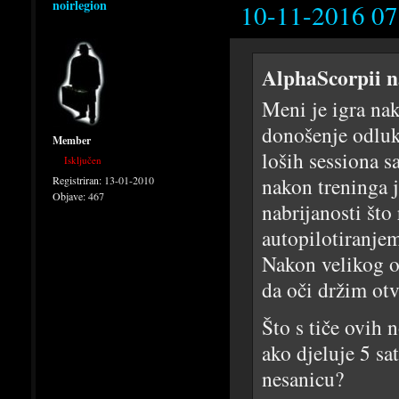
noirlegion
10-11-2016 07
AlphaScorpii n
Meni je igra nak
donošenje odluka
Member
loših sessiona s
Isključen
nakon treninga j
Registriran:
13-01-2010
Objave:
467
nabrijanosti št
autopilotiranjem
Nakon velikog o
da oči držim otv
Što s tiče ovih 
ako djeluje 5 sa
nesanicu?