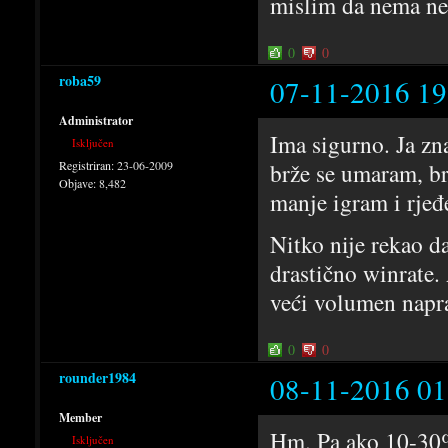
mislim da nema nek
0
0
roba59
07-11-2016 19
Administrator
Ima sigurno. Ja zn
Isključen
Registriran:
23-06-2009
brže se umaram, br
Objave:
8,482
manje igram i rjeđ
Nitko nije rekao da
drastično winrate.
veći volumen napra
0
0
rounder1984
08-11-2016 01
Member
Hm. Pa ako 10-30% 
Isključen