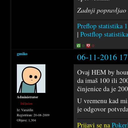
Zadnji popravljao
Preflop statistika 1
|
Postflop statistik
0
0
gmiko
06-11-2016 17
Ovaj HEM by hour 
da imaš 100 ili 20
činjenice da je 20
Administrator
U vremenu kad misl
Isključen
je odgovor potvrda
Iz:
Varaždin
Registriran:
20-08-2009
Objave:
1,304
Prijavi se na
Poker