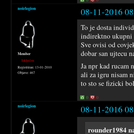
noirlegion
08-11-2016 08
To je dosta indivi
indirektno ukupni
Sve ovisi od covjek
dobar san ujtecu na
Member
Isključen
Ja npr kad rucam ni
Registriran:
13-01-2010
ali za igru nisam 
Objave:
467
to sto se fizicki b
0
0
noirlegion
08-11-2016 08
rounder1984 n