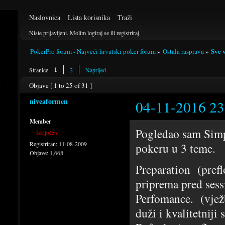
Naslovnica
Lista korisnika
Traži
Niste prijavljeni.
Molim logiraj se ili registriraj.
Sve 
PokerPro forum - Najveći hrvatski poker forum
»
Ostala rasprava
»
1
Stranice
2
Naprijed
Objave [ 1 to 25 of 31 ]
niveaformen
04-11-2016 23
Member
Pogledao sam Simp
Isključen
Registriran:
11-08-2009
pokeru u 3 teme.
Objave:
1,668
Preparation (preflo
priprema pred sess
Perfomance. (vježba
duži i kvalitetniji 