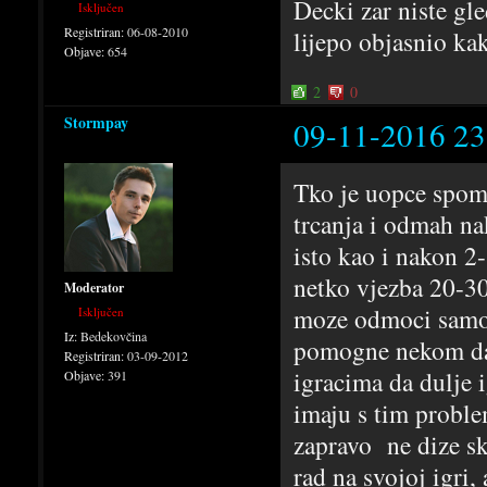
Decki zar niste g
Isključen
Registriran:
06-08-2010
lijepo objasnio kak
Objave:
654
2
0
Stormpay
09-11-2016 23
Tko je uopce spome
trcanja i odmah na
isto kao i nakon 2
netko vjezba 20-3
Moderator
moze odmoci samo p
Isključen
Iz:
Bedekovčina
pomogne nekom da
Registriran:
03-09-2012
igracima da dulje 
Objave:
391
imaju s tim problem
zapravo ne dize sk
rad na svojoj igri,