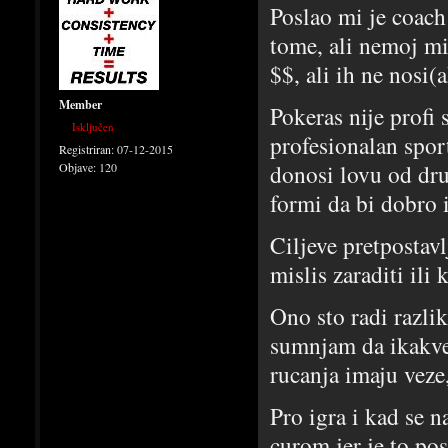
Poslao mi je coach
tome, ali nemoj mis
$$, ali ih ne nosi
Member
Pokeras nije profi 
Isključen
profesionalan sport
Registriran:
07-12-2015
donosi lovu od dru
Objave:
120
formi da bi dobro 
Ciljeve pretpostav
mislis zaraditi ili 
Ono sto radi razliku
sumnjam da ikakve 
rucanja imaju veze
Pro igra i kad se n
curom jer je to po