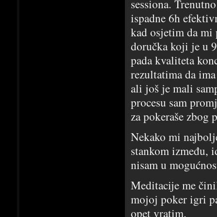
sessiona. Trenutno
ispadne 6h efekti
kad osjetim da mi 
doručka koji je u 9
pada kvaliteta kon
rezultatima da ima
ali još je mali sa
procesu sam promje
za pokeraše zbog po
Nekako mi najbolje
stankom između, id
nisam u mogućnosti
Meditacije me činil
mojoj poker igri 
opet vratim.