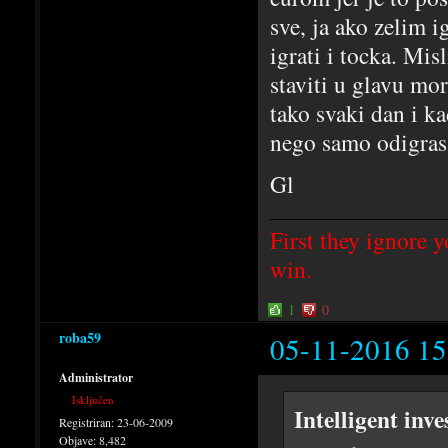
sve, ja ako zelim i
igrati i tocka. Mi
staviti u glavu mor
tako svaki dan i ka
nego samo odigras p
Gl
First they ignore y
win.
1
0
roba59
05-11-2016 15
Administrator
Isključen
Intelligent inv
Registriran:
23-06-2009
Objave:
8,482