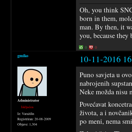
Oh, you think SNG
born in them, mold
man. By then, it w
you, because they 
0
0
gmiko
10-11-2016 16
Puno savjeta u ovo
nabrojenih supstan
Neke možda nisu n
Administrator
Povećavat koncetrac
Isključen
života, a i novčan
Iz:
Varaždin
po meni, nema smi
Registriran:
20-08-2009
Objave:
1,304