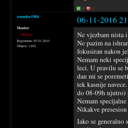
0
0
rounder1984
06-11-2016 21
Member
Ne vjezbam nista i
Isključen
Registriran:
05-01-2010
Ne pazim na ishran
Objave:
1,802
fokusiran nakon je
Nemam neki specija
leci. U pravilu se
dan mi se poremeti
tek kasnije navece
do 08-09h ujutro) 
Nemam specijalne m
Nikakve presesion 
Iako se generalno 