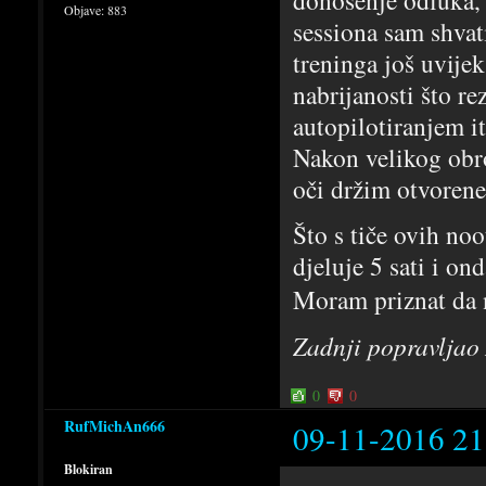
Objave:
883
sessiona sam shvat
treninga još uvijek
nabrijanosti što r
autopilotiranjem it
Nakon velikog obro
oči držim otvorene
Što s tiče ovih no
djeluje 5 sati i on
Moram priznat da 
Zadnji popravljao
0
0
RufMichAn666
09-11-2016 21
Blokiran