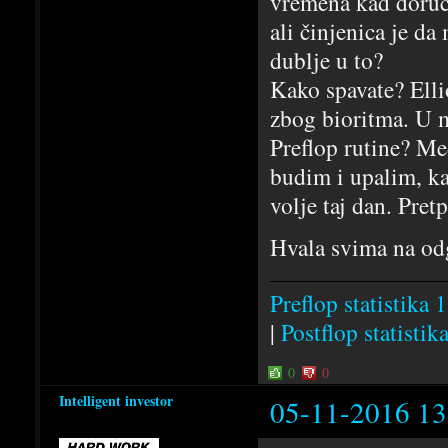
vremena kad doruč
ali činjenica je da
dublje u to?
Kako spavate? Elli
zbog bioritma. U m
Preflop rutine? Me
budim i upalim, k
volje taj dan. Pre
Hvala svima na o
Preflop statistika 1
|
Postflop statistik
0
0
Intelligent investor
05-11-2016 13