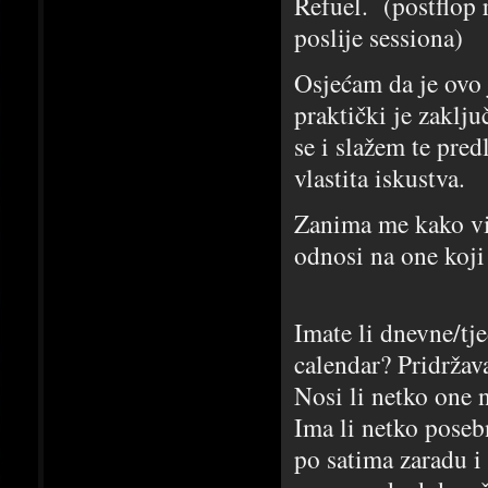
Refuel. (postflop 
poslije sessiona)
Osjećam da je ovo 
praktički je zaklju
se i slažem te pre
vlastita iskustva.
Zanima me kako vi 
odnosi na one koji 
Imate li dnevne/tj
calendar? Pridržava
Nosi li netko one 
Ima li netko poseb
po satima zaradu i