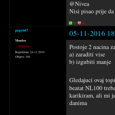
@Nivea
Nisi pisao prije da
0
0
pepy667
05-11-2016 18
Member
Postoje 2 nacina za
Isključen
Registriran:
24-11-2010
a) zaraditi vise
Objave:
346
b) izgubiti manje
Gledajuci ovaj topi
beatat NL100 treba
karikiram, ali mi 
danima