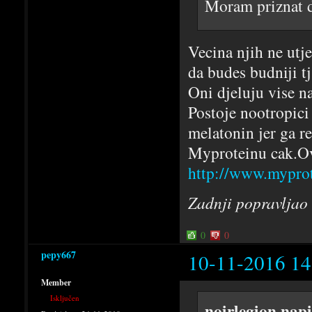
Moram priznat d
Vecina njih ne utj
da budes budniji tj
Oni djeluju vise n
Postoje nootropici 
melatonin jer ga r
Myproteinu cak.Ovo
http://www.myprot
Zadnji popravljao
0
0
pepy667
10-11-2016 14
Member
Isključen
noirlegion napi