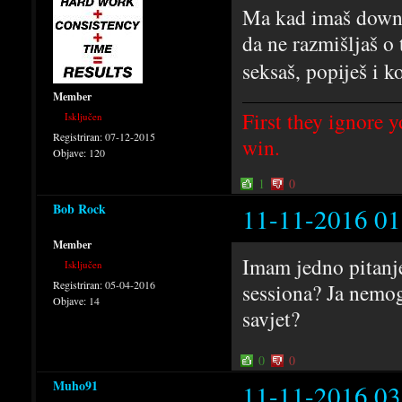
Ma kad imaš downsw
da ne razmišljaš o
seksaš, popiješ i k
Member
First they ignore y
Isključen
Registriran:
07-12-2015
win.
Objave:
120
1
0
Bob Rock
11-11-2016 01
Member
Imam jedno pitanje
Isključen
Registriran:
05-04-2016
sessiona? Ja nemo
Objave:
14
savjet?
0
0
Muho91
11-11-2016 03