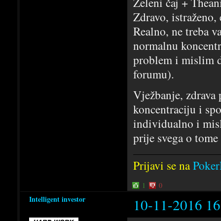
Zeleni čaj + Theani
Zdravo, istraženo,
Realno, ne treba v
normalnu koncentrac
problem i mislim d
forumu).
Vježbanje, zdrava 
koncentraciju i sp
individualno i mis
prije svega o tome
Prijavi se na
Poker
1
0
Intelligent investor
10-11-2016 16