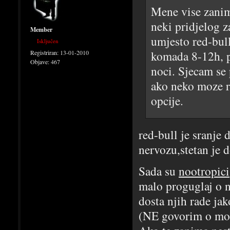
Mene vise zanim
neki pridjelog z
Member
umjesto red-bul
Isključen
komada 8-12h, 
Registriran:
13-01-2010
Objave:
467
noci. Sjecam se 
ako neko moze re
opcije.
red-bull je sranje 
nervozu,stetan je do
Sada su
nootropici
malo proguglaj o n
dosta njih rade ja
(NE govorim o moda