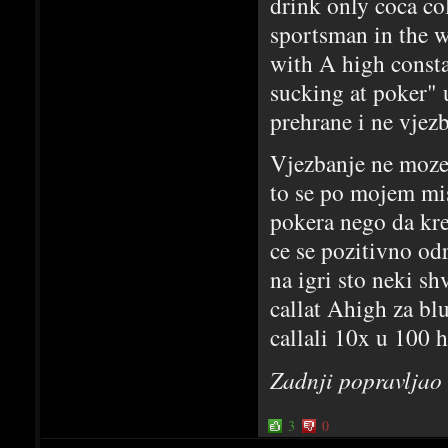
drink only coca co
sportsman in the wo
with A high consta
sucking at poker" 
prehrane i ne vjez
Vjezbanje ne moze 
to se po mojem mis
pokera nego da kren
ce se pozitivno odr
na igri sto neki s
callat Ahigh za blu
callali 10x u 100 
Zadnji popravljao
3
0