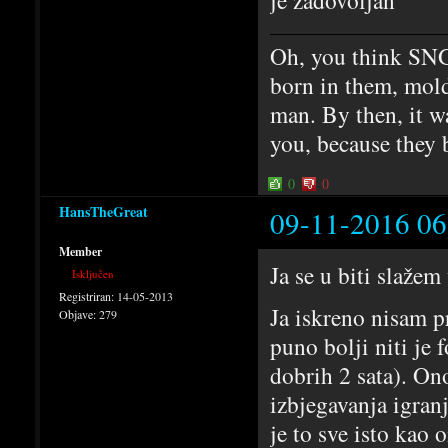
Oh, you think SNG
born in them, mold
man. By then, it w
you, because they 
0
0
HansTheGreat
09-11-2016 06
Member
Ja se u biti slažem
Isključen
Registriran:
14-05-2013
Ja iskreno nisam p
Objave:
279
puno bolji niti je 
dobrih 2 sata). On
izbjegavanja igran
je to sve isto kao 