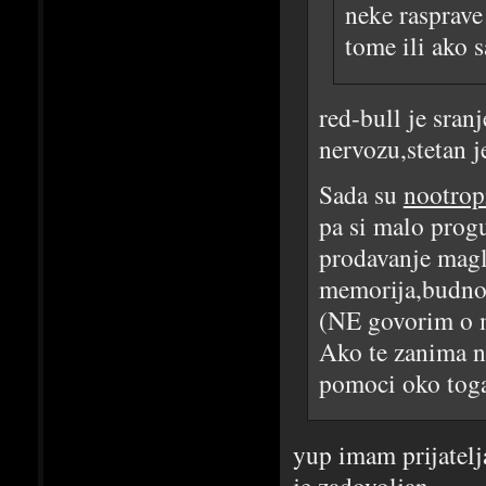
neke rasprave
tome ili ako s
red-bull je sran
nervozu,stetan je
Sada su
nootrop
pa si malo progu
prodavanje magle
memorija,budnos
(NE govorim o mo
Ako te zanima n
pomoci oko toga
yup imam prijatelja
je zadovoljan