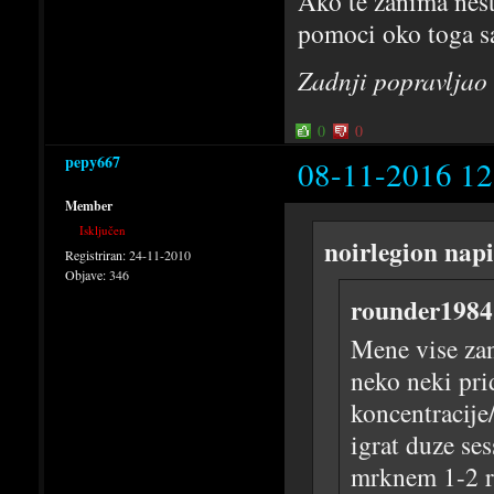
Ako te zanima nes
pomoci oko toga s
Zadnji popravljao
0
0
pepy667
08-11-2016 12
Member
Isključen
noirlegion napi
Registriran:
24-11-2010
Objave:
346
rounder1984
Mene vise zan
neko neki pri
koncentracije
igrat duze se
mrknem 1-2 re