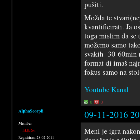
pušiti.
Možda te stvari(nep
kvantificirati. Ja
toga mislim da se t
možemo samo tako 
svakih 30-60min ne
format di imaš najm
fokus samo na stol
Youtube Kanal
0
0
AlphaScorpii
09-11-2016 20
Member
Meni je igra nakon
Isključen
Registriran:
28-02-2011
donošenje odluka, 