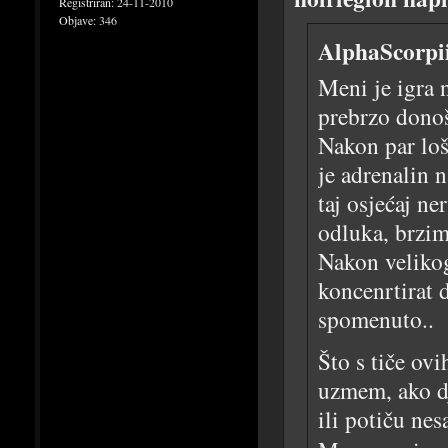
Registriran:
24-11-2010
Objave:
346
AlphaScorpii
Meni je igra 
prebrzo donoš
Nakon par loš
je adrenalin 
taj osjećaj n
odluka, brzim
Nakon velikog
koncenrtirat d
spomenuto..
Što s tiče ovi
uzmem, ako dj
ili potiču nes