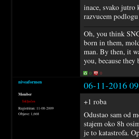
inace, svako jutro
razvucem podlogu z
Oh, you think SNG
born in them, mold
man. By then, it w
you, because they 
0
0
niveaformen
06-11-2016 09
Member
+1 roba
Isključen
Registriran:
11-08-2009
Odustao sam od me
Objave:
1,668
stajem oko 8h osi
je to katastrofa. 