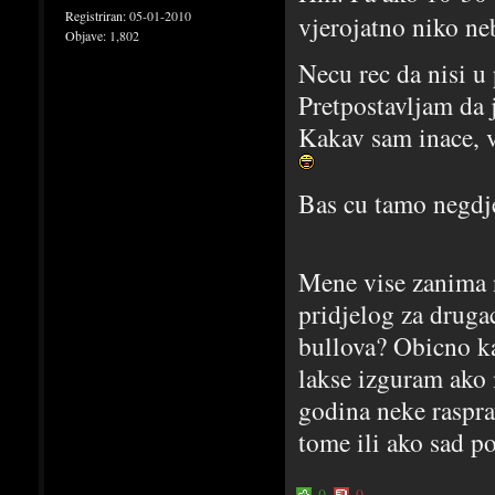
Registriran:
05-01-2010
vjerojatno niko n
Objave:
1,802
Necu rec da nisi u
Pretpostavljam da 
Kakav sam inace, v
Bas cu tamo negdje
Mene vise zanima n
pridjelog za druga
bullova? Obicno k
lakse izguram ako 
godina neke raspra
tome ili ako sad po
0
0