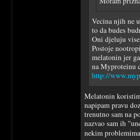
Moram prizna
Vecina njih ne u
to da budes budn
Oni djeluju vise
Postoje nootropi
melatonin jer ga
na Myproteinu c
http://www.myp
Melatonin koristim
napipam pravu doz
trenutno sam na po
nazvao sam ih "und
nekim problemi