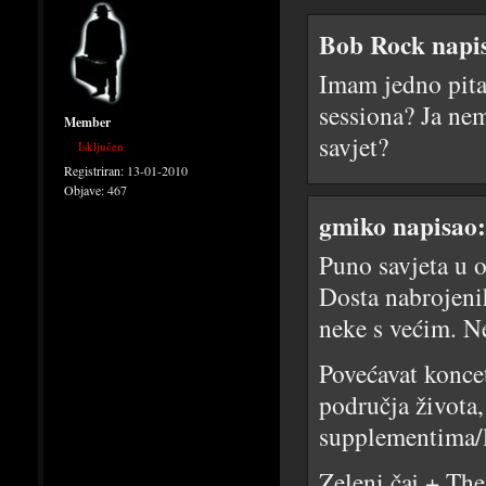
Bob Rock napi
Imam jedno pita
sessiona? Ja ne
Member
savjet?
Isključen
Registriran:
13-01-2010
Objave:
467
gmiko napisao:
Puno savjeta u o
Dosta nabrojenih
neke s većim. N
Povećavat koncet
područja života,
supplementima/l
Zeleni čaj + The