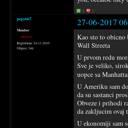
0
0
pepy667
27-06-2017 06
Member
Kao sto to obicno 
Isključen
Registriran:
24-11-2010
Wall Streeta
Objave:
346
U prvom redu mora
Sve je veliko, siro
uopce sa Manhatt
U Ameriku sam dos
da su sastanci pros
Obveze i prihodi r
da zakljucim ovaj
U ekonomiji sam se