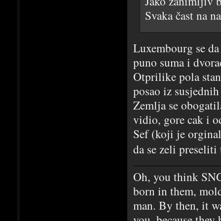
Jako zanimljiv b
Svaka čast na na
Luxembourg se da o
puno suma i dvora
Otprilike pola stan
posao iz susjednih
Zemlja se obogati
vidio, gore cak i 
Sef (koji je orgin
da se zeli preseli
Oh, you think SNG
born in them, mold
man. By then, it w
you, because they 