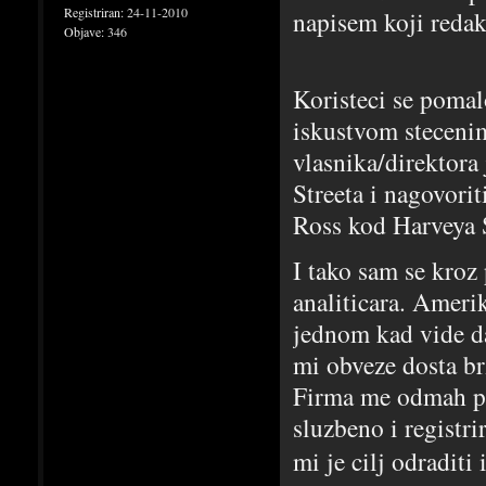
Registriran:
24-11-2010
napisem koji redak
Objave:
346
Koristeci se pomal
iskustvom steceni
vlasnika/direktora 
Streeta i nagovori
Ross kod Harveya S
I tako sam se kroz
analiticara. Ameri
jednom kad vide da
mi obveze dosta br
Firma me odmah pos
sluzbeno i registr
mi je cilj odraditi