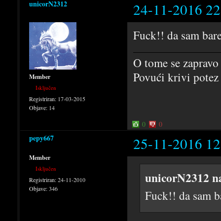
unicorN2312
24-11-2016 22
Fuck!! da sam bar
O tome se zapravo 
Povući krivi potez
Member
Isključen
Registriran:
17-03-2015
Objave:
14
0
0
pepy667
25-11-2016 12
Member
Isključen
unicorN2312 n
Registriran:
24-11-2010
Objave:
346
Fuck!! da sam b