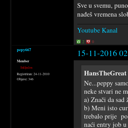
Sve u svemu, puno 
nađeš vremena slo
Youtube Kanal
2
0
pepy667
15-11-2016 02
Member
Isključen
HansTheGreat 
Registriran:
24-11-2010
Objave:
346
Ne...peppy samo 
neke stvari ne m
a) Znači da sad 
b) Meni isto cur
trebalo prije p
naći entry job u