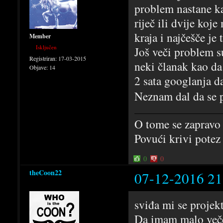
problem nastane ka
riječ ili dvije koj
kraja i najčešče je
Member
Isključen
Još veči problem s
Registriran:
17-03-2015
neki članak kao da
Objave:
14
2 sata googlanja da
Neznam dal da se p
O tome se zapravo 
Povući krivi potez
0
0
theCoon22
07-12-2016 21
sviđa mi se projek
Da imam malo veče 