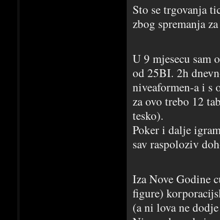
Sto se trgovanja ti
zbog spremanja za 
U 9 mjesecu sam od
od 25BI. 2h dnevn
niveaformen-a i s 
za ovo trebo 12 ta
tesko).
Poker i dalje igra
sav raspoloziv do
Iza Nove Godine cu
figure) korporacij
(a ni lova ne dodje