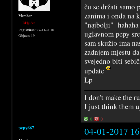
ču se držati samo 
zanima i onda na 
Member
"najbolji" hahaha
Isključen
Registriran:
27-11-2016
uglavnom pepy sret
Objave:
19
sam skužio ima nas
zadnjem mjestu da 
svejedno biti sebi
update
Lp
I don't make the ru
I just think them 
0
0
pepy667
04-01-2017 16