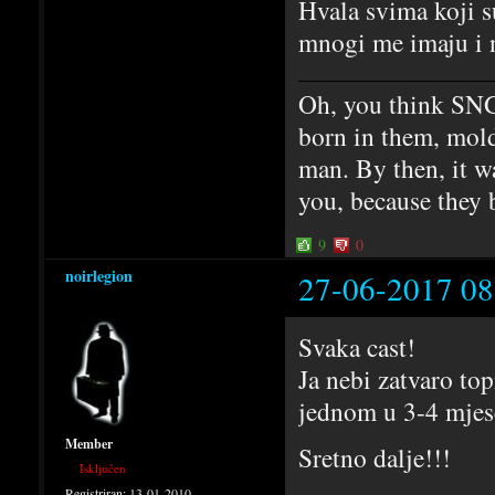
Hvala svima koji su
mnogi me imaju i n
Oh, you think SNG
born in them, mold
man. By then, it w
you, because they 
9
0
noirlegion
27-06-2017 08
Svaka cast!
Ja nebi zatvaro to
jednom u 3-4 mjesec
Member
Sretno dalje!!!
Isključen
Registriran:
13-01-2010