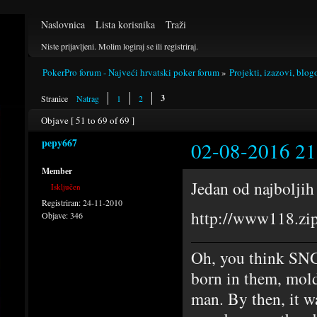
Naslovnica
Lista korisnika
Traži
Niste prijavljeni.
Molim logiraj se ili registriraj.
PokerPro forum - Najveći hrvatski poker forum
»
Projekti, izazovi, blog
3
Stranice
Natrag
1
2
Objave [ 51 to 69 of 69 ]
pepy667
02-08-2016 21
Member
Jedan od najboljih
Isključen
Registriran:
24-11-2010
http://www118.zip
Objave:
346
Oh, you think SNG
born in them, mold
man. By then, it w