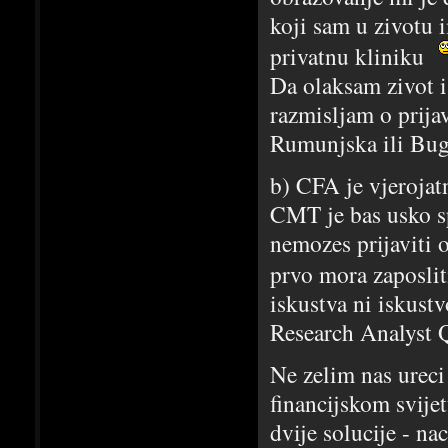
koji sam u zivotu 
privatnu kliniku
Da olaksam zivot i 
razmisljam o prija
Rumunjska ili Bug
b) CFA je vjerojat
CMT je bas usko sp
nemozes prijaviti o
prvo mora zaposli
iskustva ni iskustv
Research Analyst 
Ne zelim nas ureci
financijskom svije
dvije solucije - n