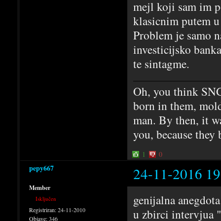
mejl koji sam im po
klasicnim putem u n
Problem je samo n
investicijsko bank
te sintagme.
Oh, you think SNG
born in them, mold
man. By then, it w
you, because they 
1
0
pepy667
24-11-2016 19
Member
genijalna anegdota
Isključen
Registriran:
24-11-2010
u zbirci intervjua
Objave:
346