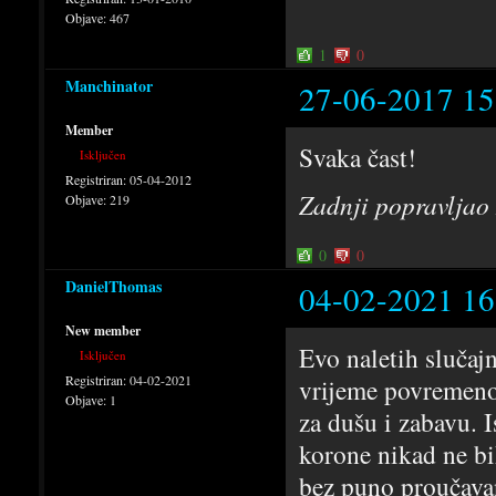
Objave:
467
1
0
Manchinator
27-06-2017 15
Member
Svaka čast!
Isključen
Registriran:
05-04-2012
Zadnji popravljao
Objave:
219
0
0
DanielThomas
04-02-2021 16
New member
Evo naletih sluča
Isključen
Registriran:
04-02-2021
vrijeme povremeno 
Objave:
1
za dušu i zabavu. 
korone nikad ne bi
bez puno proučavan