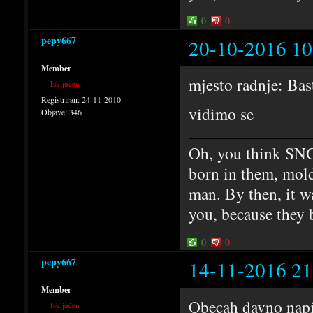
0
0
pepy667
20-10-2016 10
Member
mjesto radnje: Bast
Isključen
Registriran:
24-11-2010
vidimo se
Objave:
346
Oh, you think SNG
born in them, mold
man. By then, it w
you, because they 
0
0
pepy667
14-11-2016 21
Member
Obecah davno napi
Isključen