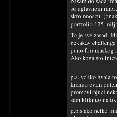
Nisam do sada imao
su uglavnom impres
skromnoscu. (onako
portfolio 125 milj
To je sve zasad. I
nekakav challenge 
puno forumaskog i
Ako koga sto inter
p.s. veliko hvala
krenuo ovim putem.
promovirajuci nek
sam kliknuo na to..
p.p.s ako netko im