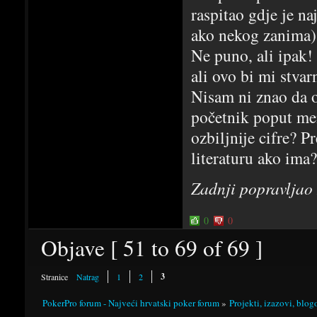
raspitao gdje je n
ako nekog zanima)
Ne puno, ali ipak!
ali ovo bi mi stva
Nisam ni znao da ok
početnik poput me
ozbiljnije cifre? 
literaturu ako ima?
Zadnji popravlja
0
0
Objave [ 51 to 69 of 69 ]
3
Stranice
Natrag
1
2
PokerPro forum - Najveći hrvatski poker forum
»
Projekti, izazovi, blog