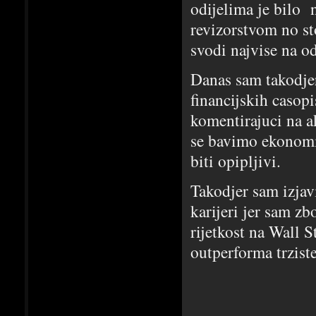
odijelima je bilo 
revizorstvom no sto
svodi najvise na o
Danas sam takodjer
financijskih casop
komentirajuci na a
se bavimo ekonomij
biti opipljivi.
Takodjer sam izjav
karijeri jer sam zb
rijetkost na Wall 
outperforma trziste