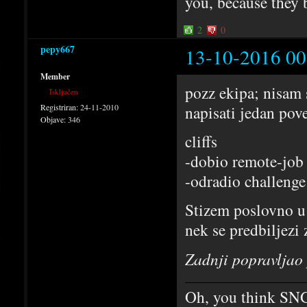
you, because they 
2
0
pepy667
13-10-2016 00
Member
pozz ekipa; nisam 
Isključen
Registriran:
24-11-2010
napisati jedan pov
Objave:
346
cliffs
-dobio remote-job 
-odradio challeng
Stizem poslovno u 
nek se predbiljezi 
Zadnji popravljao
Oh, you think SNG