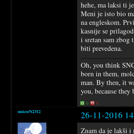
hehe, ma laksi ti 
Meni je isto bio m
na engleskom. Prvi
kasnije se prilago
i sretan sam zbog 
biti prevedena.
Oh, you think SNG
born in them, mold
man. By then, it w
you, because they 
0
0
unicorN2312
26-11-2016 14
Znam da je lakši i