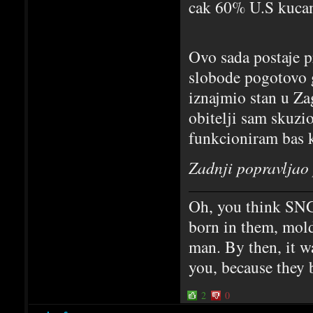
cak 60% U.S kucan
Ovo sada postaje p
slobode pogotovo g
iznajmio stan u Z
obitelji sam skuzi
funkcioniram bas 
Zadnji popravljao
Oh, you think SNG
born in them, mold
man. By then, it w
you, because they 
2
0