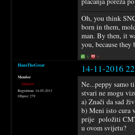
placanja poreza po
Oh, you think SNG
born in them, mold
man. By then, it w
you, because they 
6
0
HansTheGreat
14-11-2016 22
Member
Ne...peppy samo ti
Isključen
Registriran:
14-05-2013
stvari ne mogu vizu
Objave:
279
a) Znači da sad živ
b) Meni isto cura 
prije položiti CMT
u ovom svijetu?