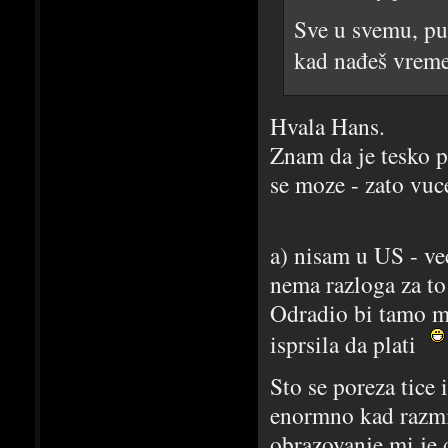
Sve u svemu, pun
kad nađeš vreme
Hvala Hans.
Znam da je tesko p
se moze - zato vuc
a) nisam u US - ve
nema razloga za to
Odradio bi tamo mo
isprsila da plati
Sto se poreza tice
enormno kad razmi
obrazovanje mi je 