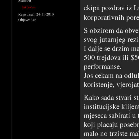
Member
ekipa pozdrav iz 
Isključen
Registriran:
24-11-2010
korporativnih po
Objave:
346
S obzirom da obvez
svog jutarnjeg rez
I dalje se drzim ma
500 trejdova ili $5
performanse.
Jos cekam na odluk
koristenje, vjero
Kako sada stvari st
institucijske klije
mjeseca sabirati u
koji placaju posebn
malo no trziste ma