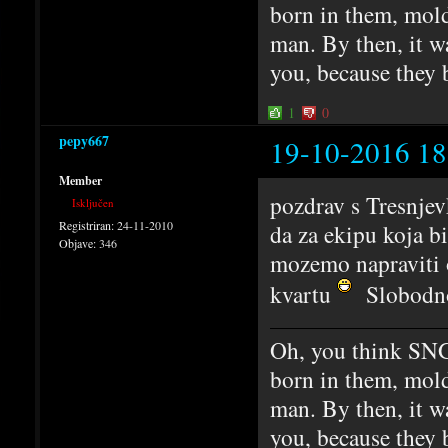
born in them, mold
man. By then, it w
you, because they 
1
0
pepy667
19-10-2016 18
Member
pozdrav s Tresnje
Isključen
Registriran:
24-11-2010
da za ekipu koja bi
Objave:
346
mozemo napraviti 
kvartu
Slobodno 
Oh, you think SNG
born in them, mold
man. By then, it w
you, because they 