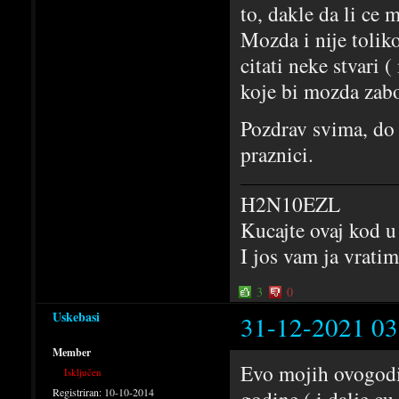
to, dakle da li ce m
Mozda i nije tolik
citati neke stvari 
koje bi mozda zabo
Pozdrav svima, do 
praznici.
H2N10EZL
Kucajte ovaj kod u
I jos vam ja vrati
3
0
Uskebasi
31-12-2021 03
Member
Evo mojih ovogodis
Isključen
Registriran:
10-10-2014