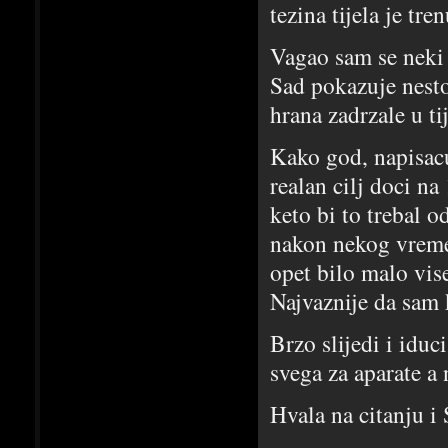
tezina tijela je tre
Vagao sam se neki d
Sad pokazuje nesto
hrana zadrzale u ti
Kako god, napisacu
realan cilj doci n
keto bi to trebal o
nakon nekog vremen
opet bilo malo vis
Najvaznije da sam 
Brzo slijedi i iduc
svega za aparate a 
Hvala na citanju i