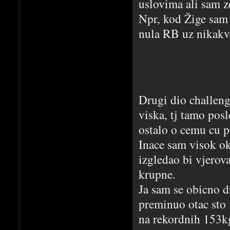
uslovima ali sam ze
Npr, kod Žige sam
nula RB uz nikakve
Drugi dio challeng
viska, tj tamo posl
ostalo o cemu cu p
Inace sam visok ok
izgledao bi vjerov
krupne.
Ja sam se obicno d
preminuo otac sto 
na rekordnih 153k