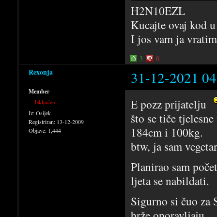
H2N10EZL
Kucajte ovaj kod u
I jos vam ja vrati
3
0
Rexonja
31-12-2021 04
Member
E pozz prijatelju
Isključen
Iz:
Osijek
što se tiče tjeles
Registriran:
13-12-2009
184cm i 100kg.
Objave:
1,444
btw, ja sam vegetar
Planirao sam počet
ljeta se nabildati.
Sigurno si čuo za 
brže oporavljaju.