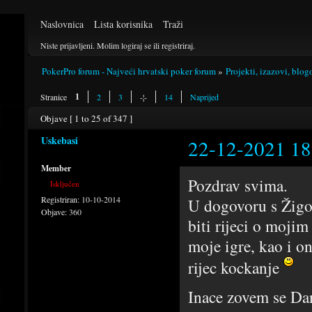
Naslovnica
Lista korisnika
Traži
Niste prijavljeni.
Molim logiraj se ili registriraj.
PokerPro forum - Najveći hrvatski poker forum
»
Projekti, izazovi, blog
1
Stranice
2
3
-¦-
14
Naprijed
Objave [ 1 to 25 of 347 ]
Uskebasi
22-12-2021 18
Member
Pozdrav svima.
Isključen
Registriran:
10-10-2014
U dogovoru s Žigo
Objave:
360
biti rijeci o mojim
moje igre, kao i o
rijec kockanje
Inace zovem se Dan