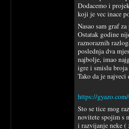
Dodacemo i projekt
koji je vec inace p
Nasao sam graf za
Ostatak godine nije
raznoraznih razlo
poslednja dva mjes
najbolje, imao najg
igre i smislu broja
Tako da je najveci 
https://gyazo.co
Sto se tice mog ra
novitete spojim s m
i razvijanje neke (