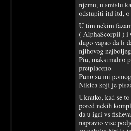
njemu, u smislu ka
odstupiti itd itd,
U tim nekim fazam
( AlphaScorpii ) i
dugo vagao da li d
njihovog najbolje
Piu, maksimalno po
pretplaceno.
Puno su mi pomogli
Nikica koji je pis
Ukratko, kad se to
pored nekih kompl
da u igri vs fishev
napravio vise podj
cu nekako biti ja ta