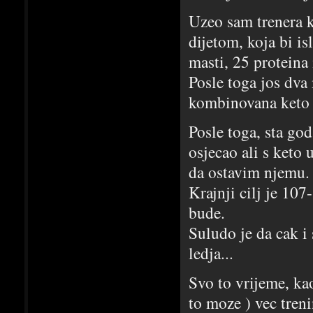
Uzeo sam trenera k
dijetom, koja bi is
masti, 25 proteina
Posle toga jos dva
kombinovana keto
Posle toga, sta go
osjecao ali s keto 
da ostavim njemu.
Krajnji cilj je 10
bude.
Suludo je da cak i
ledja...
Svo to vrijeme, kao
to moze ) vec tren