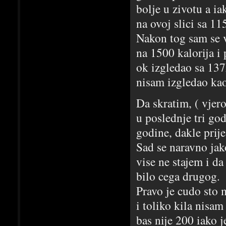
bolje u zivotu a i
na ovoj slici sa 11
Nakon tog sam se 
na 1500 kalorija i
ok izgledao sa 137
nisam izgledao kao 
Da skratim, ( vjer
u poslednje tri go
godine, dakle prij
Sad se naravno jak
vise ne stajem i d
bilo cega drugog.
Pravo je cudo sto m
i toliko kila nisam
bas nije 200 iako j