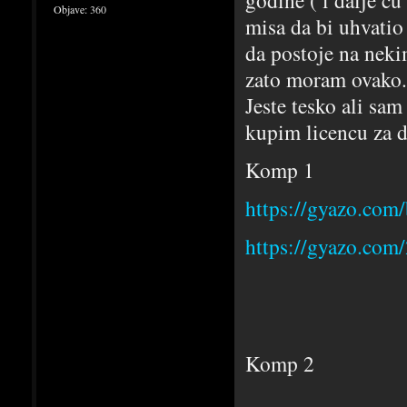
godine ( i dalje c
Objave:
360
misa da bi uhvati
da postoje na neki
zato moram ovako.
Jeste tesko ali sa
kupim licencu za d
Komp 1
https://gyazo.co
https://gyazo.co
Komp 2