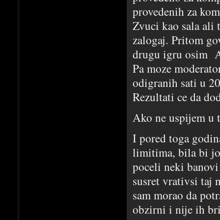
provedenih za komp
Zvuci kao sala ali 
zalogaj. Pritom go
drugu igru osim A
Pa moze moderator
odigranih sati u 2
Rezultati ce da do
Ako ne uspijem u 
I pored toga godin
limitima, bila bi j
poceli neki banovi 
susret vrativsi ta
sam morao da potraz
obzirni i nije ih b