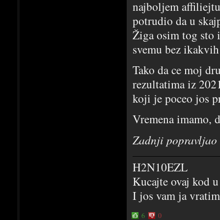
najboljem affiliejt
potrudio da u skaj
Žiga osim tog sto 
svemu bez ikakvih
Tako da ce moj dru
rezultatima iz 202
koji je poceo jos p
Vremena imamo, do
Zadnji popravljao
H2N10EZL
Kucajte ovaj kod u
I jos vam ja vrati
6
0