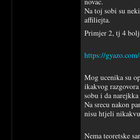
novac.
Na toj sobi su nek
affiliejta.
Primjer 2, tj 4 bol
https://gyazo.co
Mog ucenika su opt
ikakvog razgovora 
sobu i da narejkka
Na srecu nakon par 
nisu htjeli nikakv
Nema teoretske san