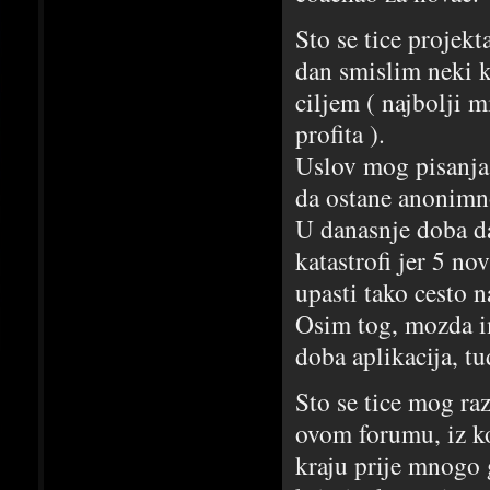
Sto se tice projek
dan smislim neki ko
ciljem ( najbolji 
profita ).
Uslov mog pisanja 
da ostane anonimn
U danasnje doba da
katastrofi jer 5 no
upasti tako cesto n
Osim tog, mozda i
doba aplikacija, t
Sto se tice mog ra
ovom forumu, iz ko
kraju prije mnogo 