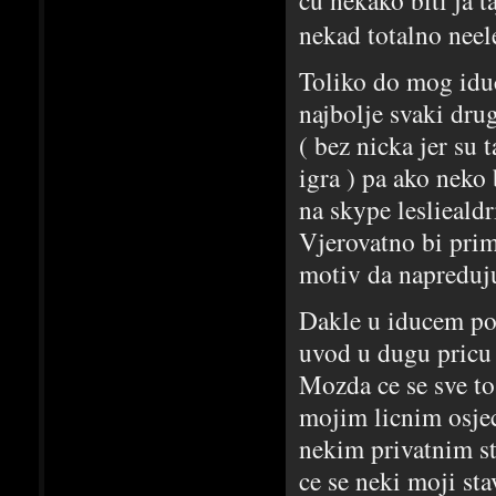
nekad totalno neel
Toliko do mog iduc
najbolje svaki drug
( bez nicka jer su 
igra ) pa ako neko
na skype leslieald
Vjerovatno bi primi
motiv da napreduju
Dakle u iducem pos
uvod u dugu pricu 
Mozda ce se sve to,
mojim licnim osjec
nekim privatnim st
ce se neki moji sta