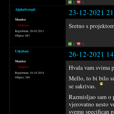
0
0
AlphaScorpii
23-12-2021 21
Member
Sretno s projekto
Isključen
Registriran:
28-02-2011
Objave:
883
0
0
Uskebasi
26-12-2021 14
Member
Hvala vam svima 
Isključen
Registriran:
10-10-2014
Mello, to bi bilo s
Objave:
360
se sakrivas.
Razmisljao sam o p
vjerovatno nesto ve
svemu specifican pa