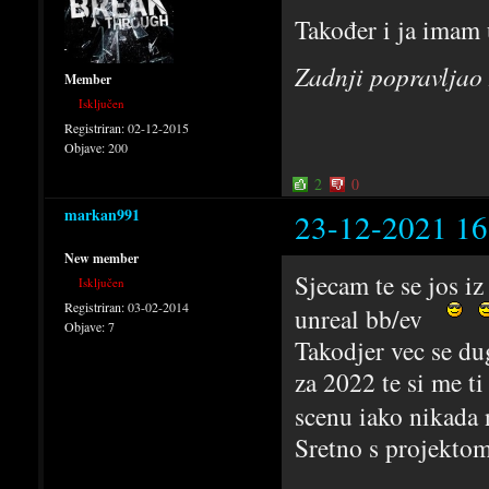
Također i ja imam u
Zadnji popravljao
Member
Isključen
Registriran:
02-12-2015
Objave:
200
2
0
markan991
23-12-2021 16
New member
Sjecam te se jos i
Isključen
Registriran:
03-02-2014
unreal bb/ev
Objave:
7
Takodjer vec se d
za 2022 te si me 
scenu iako nikada
Sretno s projekto