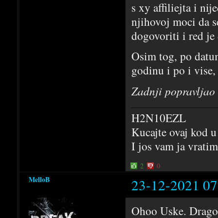
s xy affiliejta i ni
njihovoj moci da s
dogovoriti i red je
Osim tog, po datum
godinu i po i vise,
Zadnji popravljao
H2N10EZL
Kucajte ovaj kod u
I jos vam ja vrati
2
0
MelloB
23-12-2021 07
Ohoo Uske. Drago m