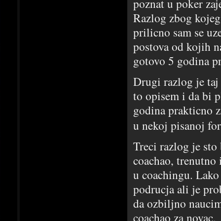
poznat u poker zaj
Razlog zbog kojeg 
prilicno sam se uz
postova od kojih n
gotovo 5 godina pr
Drugi razlog je ta
to opisem i da bi p
godina prakticno z
u nekoj pisanoj fo
Treci razlog je sto
coachao, trenutno 
u coachingu. Lako 
podrucja ali je pr
da ozbiljno naucim
coachao za novac.