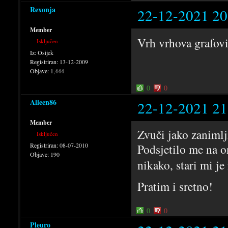
Rexonja
22-12-2021 20
Member
Vrh vrhova grafov
Isključen
Iz:
Osijek
Registriran:
13-12-2009
Objave:
1,444
0
0
Alleen86
22-12-2021 21
Member
Zvuči jako zanimlj
Isključen
Registriran:
08-07-2010
Podsjetilo me na on
Objave:
190
nikako, stari mi j
Pratim i sretno!
0
0
Pleuro