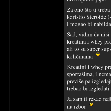
Za ono što ti treb
koristio Steroide (
i mogao bi nabilda
Sad, vidim da nisi 
kreatina i whey pro
ali to su super su
količinama
Kreatini i whey p
sportašima, i nema
previše pa izgleda
trebao bi izgledati
Ja sam ti rekao naj
na izbor