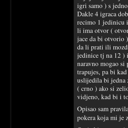
igri samo ) s jed
Dakle 4 igraca dob
recimo 1 jedinicu i
li ima otvor ( otvo
jace da bi otvorio 
da li prati ili mo
jedinice tj na 12 )
naravno mogao si p
trapujes, pa bi kad
uslijedila bi jedn
( crno ) ako si zel
vidjeno, kad bi i t
Opisao sam pravila 
pokera koja mi je 