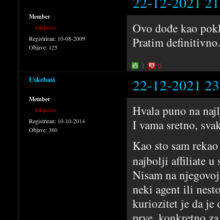
22-12-2021 21
Member
Ovo dođe kao pokl
Isključen
Registriran:
10-08-2009
Pratim definitivno
Objave:
125
1
0
Uskebasi
22-12-2021 23
Member
Hvala puno na najl
Isključen
Registriran:
10-10-2014
I vama sretno, sva
Objave:
360
Kao sto sam rekao 
najbolji affiliate 
Nisam na njegovoj p
neki agent ili nest
kuriozitet je da je 
prve, konkretno za