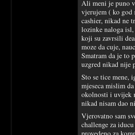
Ali meni je puno 
vjerujem ( ko god
cashier, nikad ne t
lozinke naloga isl
koji su zavrsili d
moze da cuje, nauci
Smatram da je to p
uzgred nikad nije 
Sto se tice mene, 
mjeseca mislim da 
okolnosti i uvijek
nikad nisam dao ni
Vjerovatno sam sv
challenge za iducu
provedeno za kompo