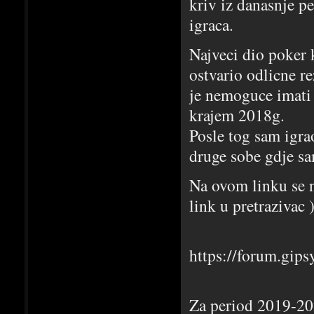
kriv iz danasnje pe
igraca.
Najveci dio poker 
ostvario odlicne r
je nemoguce imati 
krajem 2018g.
Posle tog sam igra
druge sobe gdje sa
Na ovom linku se n
link u pretrazivac 
https://forum.gip
Za period 2019-20