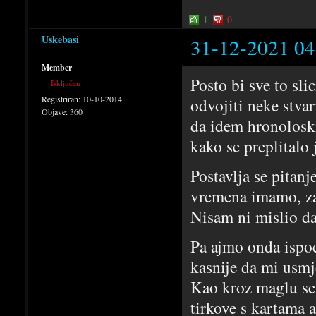
1
0
Uskebasi
31-12-2021 04
Member
Posto bi sve to sl
Isključen
Registriran:
10-10-2014
odvojiti neke stva
Objave:
360
da idem hronoloski
kako se preplitalo
Postavlja se pitanj
vremena imamo, za
Nisam ni mislio da
Pa ajmo onda ispoc
kasnije da mi usmje
Kao kroz maglu se 
tirkove s kartama 