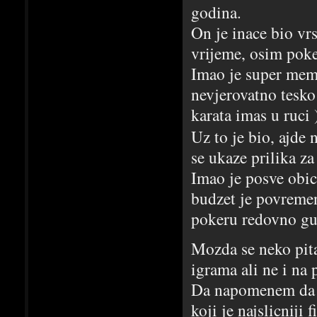
godina.
On je inace bio vrs
vrijeme, osim poke
Imao je super memor
nevjerovatno tesko
karata imas u ruci 
Uz to je bio, ajde
se ukaze prilika za
Imao je posve obic
budzet je povremen
pokeru redovno gu
Mozda se neko pita
igrama ali ne i na 
Da napomenem da s
koji je najslicniji