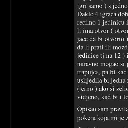
igri samo ) s jed
Dakle 4 igraca dob
recimo 1 jedinicu i
li ima otvor ( otvo
jace da bi otvorio 
da li prati ili mo
jedinice tj na 12 )
naravno mogao si p
trapujes, pa bi kad
uslijedila bi jedn
( crno ) ako si zel
vidjeno, kad bi i t
Opisao sam pravila 
pokera koja mi je 