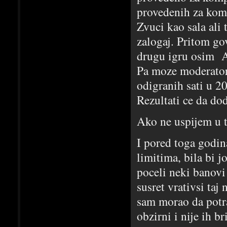
provedenih za komp
Zvuci kao sala ali 
zalogaj. Pritom go
drugu igru osim A
Pa moze moderator
odigranih sati u 2
Rezultati ce da do
Ako ne uspijem u 
I pored toga godin
limitima, bila bi j
poceli neki banovi 
susret vrativsi ta
sam morao da potraz
obzirni i nije ih b