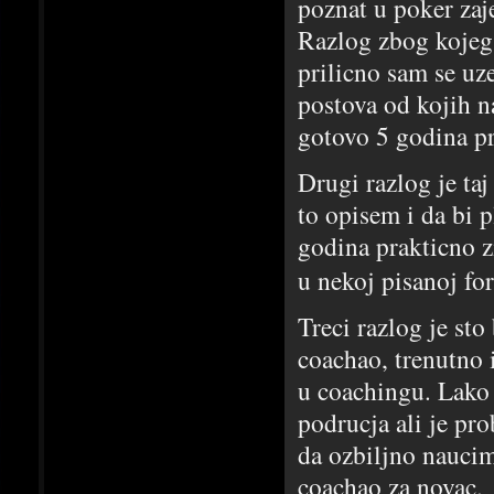
poznat u poker zaj
Razlog zbog kojeg 
prilicno sam se uz
postova od kojih n
gotovo 5 godina pr
Drugi razlog je ta
to opisem i da bi p
godina prakticno z
u nekoj pisanoj fo
Treci razlog je sto
coachao, trenutno 
u coachingu. Lako 
podrucja ali je pr
da ozbiljno naucim
coachao za novac.