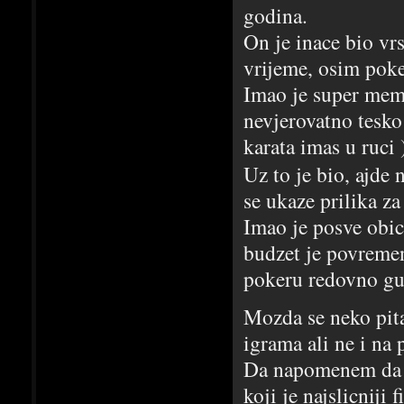
godina.
On je inace bio vrs
vrijeme, osim poke
Imao je super memor
nevjerovatno tesko
karata imas u ruci 
Uz to je bio, ajde
se ukaze prilika za
Imao je posve obic
budzet je povremen
pokeru redovno gu
Mozda se neko pita
igrama ali ne i na 
Da napomenem da s
koji je najslicniji