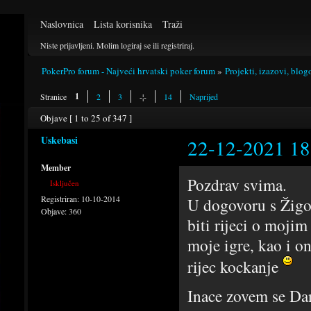
Naslovnica
Lista korisnika
Traži
Niste prijavljeni.
Molim logiraj se ili registriraj.
PokerPro forum - Najveći hrvatski poker forum
»
Projekti, izazovi, blog
1
Stranice
2
3
-¦-
14
Naprijed
Objave [ 1 to 25 of 347 ]
Uskebasi
22-12-2021 18
Member
Pozdrav svima.
Isključen
Registriran:
10-10-2014
U dogovoru s Žigo
Objave:
360
biti rijeci o mojim
moje igre, kao i o
rijec kockanje
Inace zovem se Dan