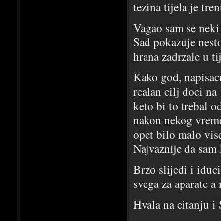
tezina tijela je tre
Vagao sam se neki d
Sad pokazuje nesto
hrana zadrzale u ti
Kako god, napisacu
realan cilj doci n
keto bi to trebal o
nakon nekog vremen
opet bilo malo vis
Najvaznije da sam 
Brzo slijedi i iduc
svega za aparate a 
Hvala na citanju i