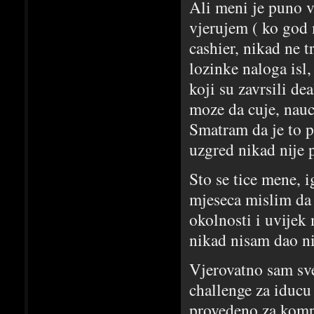
Ali meni je puno 
vjerujem ( ko god
cashier, nikad ne t
lozinke naloga isl
koji su zavrsili d
moze da cuje, nauci
Smatram da je to p
uzgred nikad nije 
Sto se tice mene, 
mjeseca mislim da 
okolnosti i uvijek
nikad nisam dao ni
Vjerovatno sam sv
challenge za iducu
provedeno za kompo