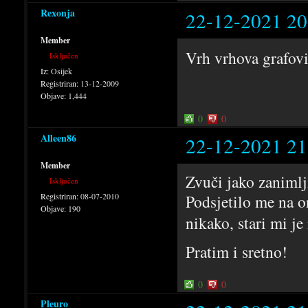
Rexonja
22-12-2021 20
Member
Vrh vrhova grafov
Isključen
Iz:
Osijek
Registriran:
13-12-2009
Objave:
1,444
0
0
Alleen86
22-12-2021 21
Member
Zvuči jako zanimlj
Isključen
Registriran:
08-07-2010
Podsjetilo me na on
Objave:
190
nikako, stari mi j
Pratim i sretno!
0
0
Pleuro