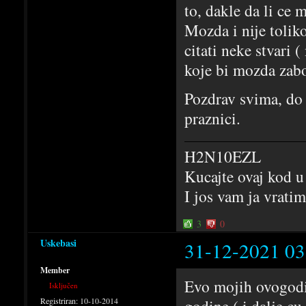
to, dakle da li ce m
Mozda i nije tolik
citati neke stvari 
koje bi mozda zabo
Pozdrav svima, do 
praznici.
H2N10EZL
Kucajte ovaj kod u
I jos vam ja vrati
3
0
Uskebasi
31-12-2021 03
Member
Evo mojih ovogodis
Isključen
Registriran:
10-10-2014