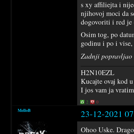
s xy affiliejta i ni
njihovoj moci da s
dogovoriti i red je
Osim tog, po datum
godinu i po i vise,
Zadnji popravljao
H2N10EZL
Kucajte ovaj kod u
I jos vam ja vrati
2
0
MelloB
23-12-2021 07
Ohoo Uske. Drago m