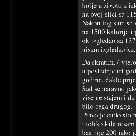
bolje u zivotu a i
na ovoj slici sa 11
Nakon tog sam se 
na 1500 kalorija i
ok izgledao sa 137
nisam izgledao kao 
Da skratim, ( vjer
u poslednje tri go
godine, dakle prij
Sad se naravno jak
vise ne stajem i d
bilo cega drugog.
Pravo je cudo sto m
i toliko kila nisam
bas nije 200 iako j