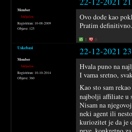
22-12-2021 21
Member
Ovo dođe kao pokl
Isključen
Registriran:
10-08-2009
Pratim definitivno
Objave:
125
1
0
Uskebasi
22-12-2021 23
Member
Hvala puno na najl
Isključen
Registriran:
10-10-2014
I vama sretno, sva
Objave:
360
Kao sto sam rekao 
najbolji affiliate 
Nisam na njegovoj p
neki agent ili nest
kuriozitet je da je 
prve, konkretno za