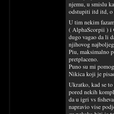
njemu, u smislu ka
odstupiti itd itd,
U tim nekim fazam
( AlphaScorpii ) i
dugo vagao da li d
njihovog najbolje
Piu, maksimalno po
pretplaceno.
Puno su mi pomogli
Nikica koji je pis
Ukratko, kad se to
pored nekih kompl
da u igri vs fishev
napravio vise podj
cu nekako biti ja ta