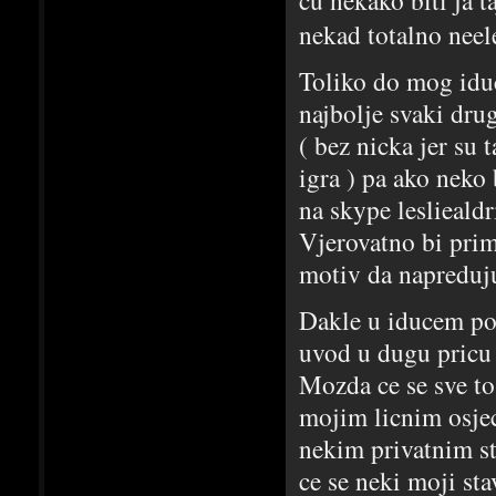
nekad totalno neel
Toliko do mog iduc
najbolje svaki drug
( bez nicka jer su 
igra ) pa ako neko
na skype leslieald
Vjerovatno bi primi
motiv da napreduju
Dakle u iducem pos
uvod u dugu pricu 
Mozda ce se sve to,
mojim licnim osjec
nekim privatnim st
ce se neki moji sta