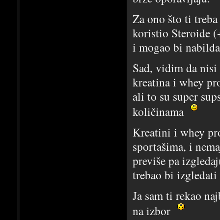
Za ono što ti treb
koristio Steroide (
i mogao bi nabilda
Sad, vidim da nisi 
kreatina i whey pro
ali to su super su
količinama
Kreatini i whey p
sportašima, i nema
previše pa izgleda
trebao bi izgledati
Ja sam ti rekao naj
na izbor