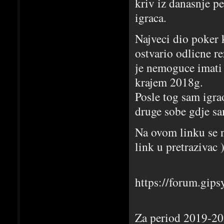
kriv iz danasnje pe
igraca.
Najveci dio poker 
ostvario odlicne r
je nemoguce imati 
krajem 2018g.
Posle tog sam igra
druge sobe gdje sa
Na ovom linku se n
link u pretrazivac 
https://forum.gip
Za period 2019-20