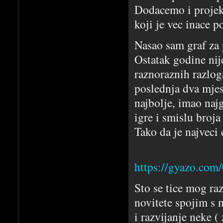
Dodacemo i projekt
koji je vec inace p
Nasao sam graf za
Ostatak godine nije
raznoraznih razlo
poslednja dva mjes
najbolje, imao najg
igre i smislu broja
Tako da je najveci 
https://gyazo.co
Sto se tice mog ra
novitete spojim s m
i razvijanje neke (