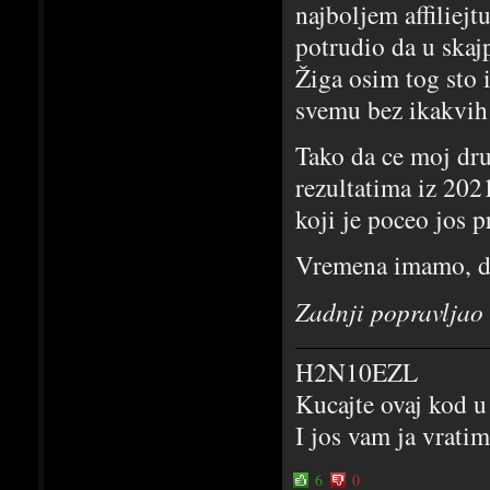
najboljem affiliejt
potrudio da u skaj
Žiga osim tog sto 
svemu bez ikakvih
Tako da ce moj dru
rezultatima iz 202
koji je poceo jos p
Vremena imamo, do
Zadnji popravljao
H2N10EZL
Kucajte ovaj kod u
I jos vam ja vrati
6
0