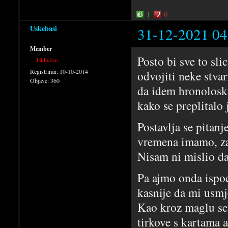
1
0
Uskebasi
31-12-2021 04
Member
Posto bi sve to sl
Isključen
Registriran:
10-10-2014
odvojiti neke stva
Objave:
360
da idem hronoloski
kako se preplitalo
Postavlja se pitanj
vremena imamo, za
Nisam ni mislio da
Pa ajmo onda ispoc
kasnije da mi usmje
Kao kroz maglu se 
tirkove s kartama 