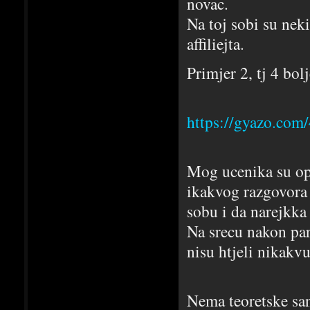
novac.
Na toj sobi su nek
affiliejta.
Primjer 2, tj 4 bol
https://gyazo.co
Mog ucenika su opt
ikakvog razgovora 
sobu i da narejkka
Na srecu nakon par 
nisu htjeli nikakv
Nema teoretske san