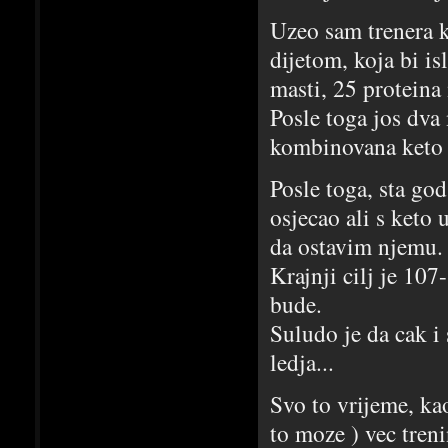
Uzeo sam trenera k
dijetom, koja bi is
masti, 25 proteina
Posle toga jos dva
kombinovana keto
Posle toga, sta go
osjecao ali s keto 
da ostavim njemu.
Krajnji cilj je 10
bude.
Suludo je da cak i
ledja...
Svo to vrijeme, kao
to moze ) vec tren