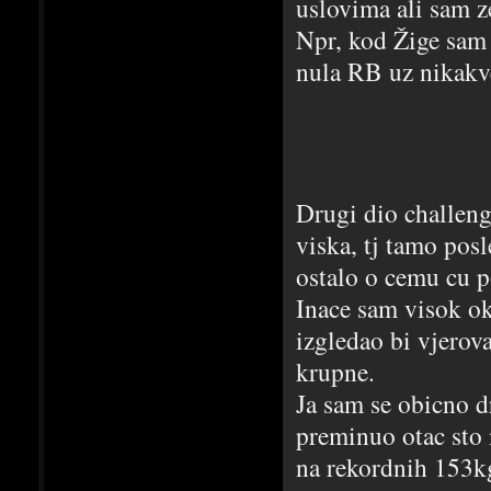
uslovima ali sam ze
Npr, kod Žige sam
nula RB uz nikakve
Drugi dio challeng
viska, tj tamo posl
ostalo o cemu cu p
Inace sam visok ok
izgledao bi vjerov
krupne.
Ja sam se obicno d
preminuo otac sto 
na rekordnih 153k