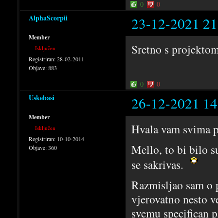
0
0
AlphaScorpii
23-12-2021 21
Member
Sretno s projekto
Isključen
Registriran:
28-02-2011
Objave:
883
0
0
Uskebasi
26-12-2021 14
Member
Hvala vam svima 
Isključen
Registriran:
10-10-2014
Mello, to bi bilo s
Objave:
360
se sakrivas.
Razmisljao sam o p
vjerovatno nesto ve
svemu specifican pa