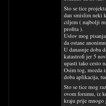
Sto se tice projek
dan smislim neki ko
ciljem ( najbolji 
profita ).
Uslov mog pisanja 
da ostane anonimn
U danasnje doba da
katastrofi jer 5 no
upasti tako cesto n
Osim tog, mozda i
doba aplikacija, t
Sto se tice mog ra
ovom forumu, iz ko
kraju prije mnogo 