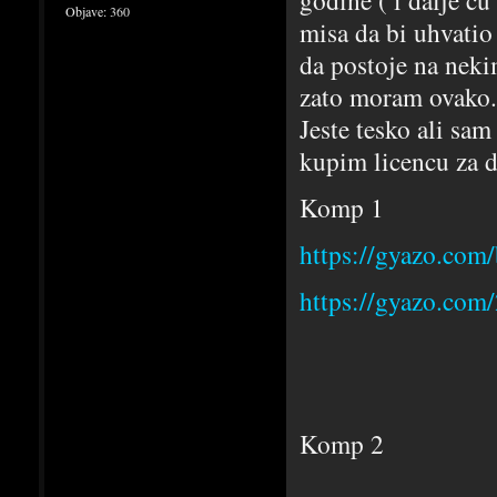
godine ( i dalje c
Objave:
360
misa da bi uhvati
da postoje na neki
zato moram ovako.
Jeste tesko ali sa
kupim licencu za d
Komp 1
https://gyazo.co
https://gyazo.co
Komp 2