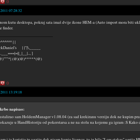
0
-2011 07:28:32
nom kutu desktopa, pokraj sata imaš dvije ikone HEM-a (Auto import mora biti uklj
e finder.
^^^^^^ | |
kDaniel's | |"|\,_____
...___===|=||_|__|.., ]
@)"""*| (@)(@)*****(@)
0
-2011 13:19:18
krbo napisao:
nstalirao sam HoldemManager v1.08.04 (za sad krekiranu verziju dok ne kupim p
okazuje u HandHistoriju od pokerstarsa a ne na stolu na kojemu ga igram :S Kako
 sam i ja koristio tu veziju dok nisam kupio licencu, to je bila "Low stakes" verija