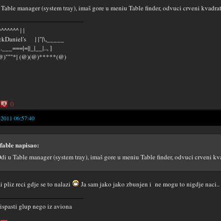
 Table manager (system tray), imaš gore u meniu Table finder, odvuci crveni kvadrati
^^^^^^ | |
kDaniel's | |"|\,_____
...___===|=||_|__|.., ]
@)"""*| (@)(@)*****(@)
0
-2011 06:57:40
fable napisao:
di u Table manager (system tray), imaš gore u meniu Table finder, odvuci crveni kva
i pliz reci gdje se to nalazi
Ja sam jako jako zbunjen i ne mogu to nigdje naci..
 ispasti glup nego iz aviona