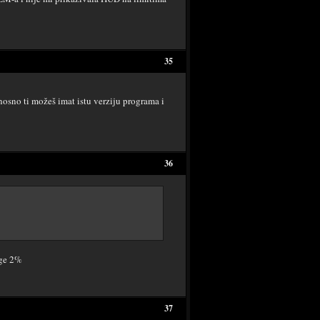
35
nosno ti možeš imat istu verziju programa i
36
nge 2%
37