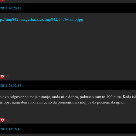
-2011 20:20:12
0
-2011 21:32:18
e ovo odgovor na moje pitanje, onda nije dobro, pokusao sam to 100 puta. Kada i
e opet namesten i moram rucno da promenim na moj pa da pocnem da igram
0
-2011 18:16:48