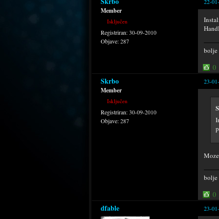
Skrbo
22-01
Member
Insta
Isključen
HandH
Registriran:
30-09-2010
Objave:
287
bolje
0
Skrbo
23-01
Member
Isključen
S
Registriran:
30-09-2010
I
Objave:
287
p
Moze 
bolje
0
dfable
23-01