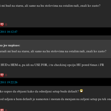
i mi hud na starsu, ali samo na hu stolovima na ostalim radi, znali ko zasto?
0
-2011 16:12:47
a jee napisao:
eradi mi hud na starsu, ali samo na hu stolovima na ostalim radi, znali ko zasto?
a HUD u HEM-u, pa idi na USE FOR, i tu checkiraj opciju HU pored 6max i FR
0
-2011 19:22:26
eko uspeo da objasni kako da odredjeni setup bude default?
od udjem u hem default je namesten i moram da menjam na zeljeni setup pa tek on
0