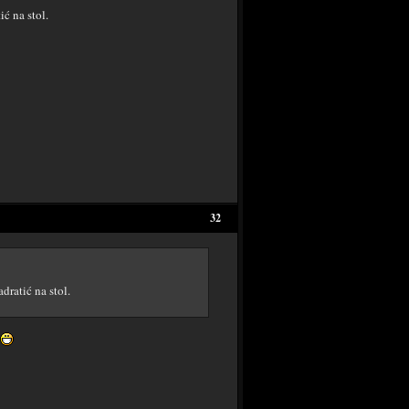
ć na stol.
32
dratić na stol.