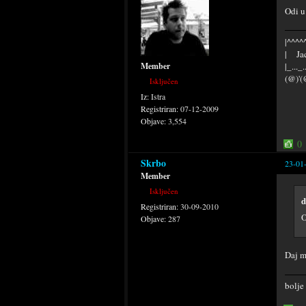
Odi u
|^^^^^
| Jac
|_..._
Member
(@)'(
Isključen
Iz:
Istra
Registriran:
07-12-2009
Objave:
3,554
0
Skrbo
23-01
Member
Isključen
d
Registriran:
30-09-2010
O
Objave:
287
Daj m
bolje