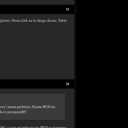
33
učen). Desni klik na tu drugu ikonu, Table-
34
ravu) i imam problem. Naime HUD mi
 da to promjeniM?
 HEM-a i nije mi prikazivala HUD na limitima