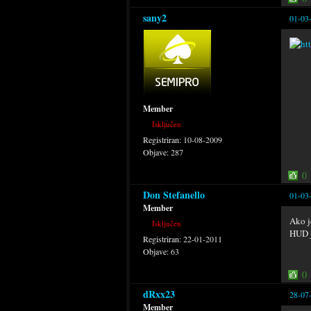
sany2
01-03
Member
Isključen
Registriran:
10-08-2009
Objave:
287
0
Don Stefanello
01-03
Member
Ako j
Isključen
HUD j
Registriran:
22-01-2011
Objave:
63
0
dRxx23
28-07
Member