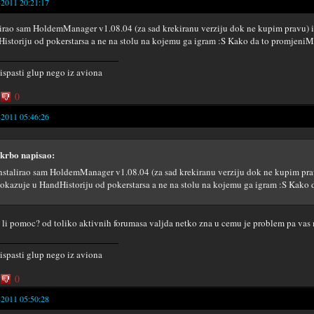
-2011 20:21:17
lirao sam HoldemManager v1.08.04 (za sad krekiranu verziju dok ne kupim pravu
istoriju od pokerstarsa a ne na stolu na kojemu ga igram :S Kako da to promjeni
 ispasti glup nego iz aviona
0
-2011 05:46:26
krbo napisao:
nstalirao sam HoldemManager v1.08.04 (za sad krekiranu verziju dok ne kupim p
okazuje u HandHistoriju od pokerstarsa a ne na stolu na kojemu ga igram :S Kako
li pomoc? od toliko aktivnih forumasa valjda netko zna u cemu je problem pa vas 
 ispasti glup nego iz aviona
0
-2011 05:50:28