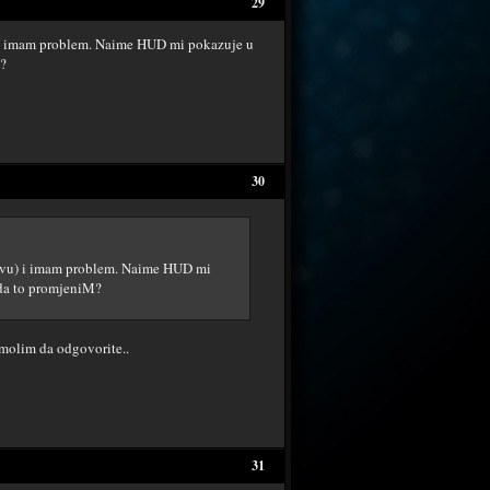
29
) i imam problem. Naime HUD mi pokazuje u
M?
30
ravu) i imam problem. Naime HUD mi
 da to promjeniM?
molim da odgovorite..
31