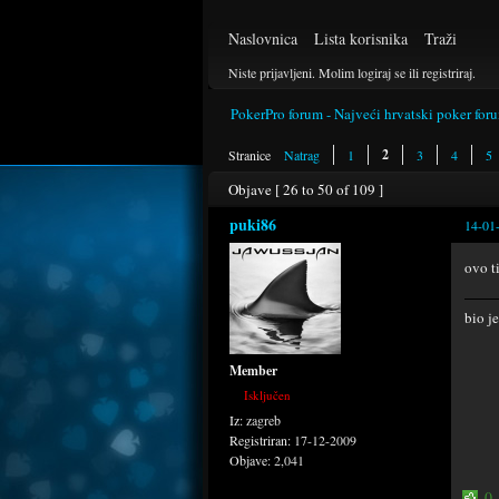
Naslovnica
Lista korisnika
Traži
Niste prijavljeni.
Molim logiraj se ili registriraj.
PokerPro forum - Najveći hrvatski poker for
2
Stranice
Natrag
1
3
4
5
Objave [ 26 to 50 of 109 ]
puki86
14-01
ovo t
bio j
Member
Isključen
Iz:
zagreb
Registriran:
17-12-2009
Objave:
2,041
0