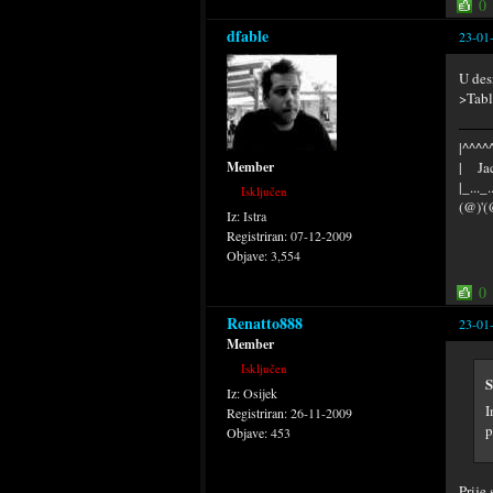
0
dfable
23-01
U des
>Tabl
|^^^^^
| Jac
Member
|_..._
Isključen
(@)'(
Iz:
Istra
Registriran:
07-12-2009
Objave:
3,554
0
Renatto888
23-01
Member
Isključen
S
Iz:
Osijek
I
Registriran:
26-11-2009
p
Objave:
453
Prije