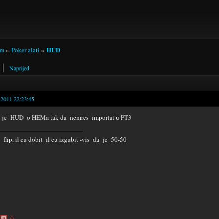
HUD
um
»
Poker alati
»
Naprijed
-2011 22:23:45
i je HUD o HEMa tak da nemres importat u PT3
e flip, il cu dobit il cu izgubit -vis da je 50-50
0