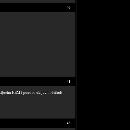
40
41
skljucim HEM i ponovo ukljucim default
42