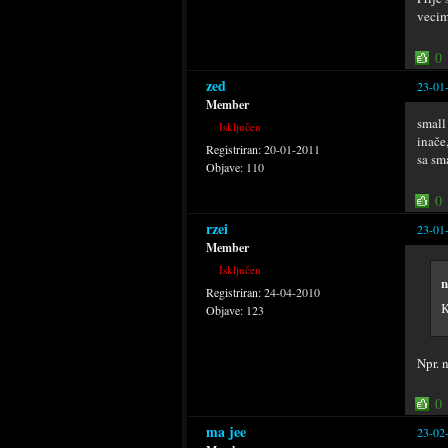
vecim
0
zed
23-01
Member
small
Isključen
inače
Registriran:
20-01-2011
sa sm
Objave:
110
0
rzei
23-01
Member
Isključen
n
Registriran:
24-04-2010
K
Objave:
123
Npr. 
0
ma jee
23-02