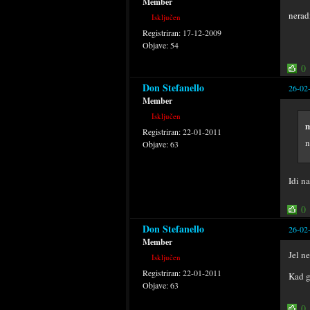
Member
nerad
Isključen
Registriran:
17-12-2009
Objave:
54
0
Don Stefanello
26-02
Member
Isključen
m
Registriran:
22-01-2011
n
Objave:
63
Idi n
0
Don Stefanello
26-02
Member
Jel n
Isključen
Registriran:
22-01-2011
Kad g
Objave:
63
0