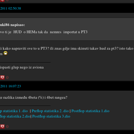
-2011 02:50:38
uki86 napisao:
vo ti je HUD o HEMa tak da nemres importat u PT3
li kako napraviti sve to u PT3? ili znas gdje ima skinuti takav hud za pt3? isto tako 
em
 ispasti glup nego iz aviona
0
-2011 16:07:23
je razlika između 4beta (%) i 4bet rangea?
p statistika 1. dio
|
Preflop statistika 2. dio
|
Postflop statistika 1.dio
lop statistika 2.dio
|
Postflop statistika 3.dio
0