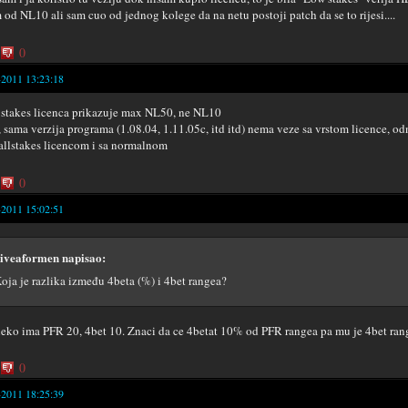
 od NL10 ali sam cuo od jednog kolege da na netu postoji patch da se to rijesi....
0
-2011 13:23:18
 stakes licenca prikazuje max NL50, ne NL10
, sama verzija programa (1.08.04, 1.11.05c, itd itd) nema veze sa vrstom licence, od
allstakes licencom i sa normalnom
0
-2011 15:02:51
iveaformen napisao:
oja je razlika između 4beta (%) i 4bet rangea?
neko ima PFR 20, 4bet 10. Znaci da ce 4betat 10% od PFR rangea pa mu je 4bet ra
0
-2011 18:25:39