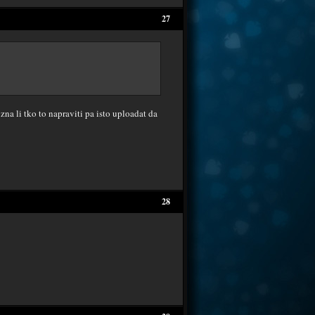
27
zna li tko to napraviti pa isto uploadat da
28