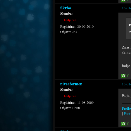
Skrbo
15-01
Member
Isključen
p
Registriran:
30-09-2010
o
Objave:
287
Znas 
skin
bolje
0
niveaformen
15-01
Member
Koja 
Isključen
Registriran:
11-08-2009
Objave:
1,668
Preflo
|
Postf
0