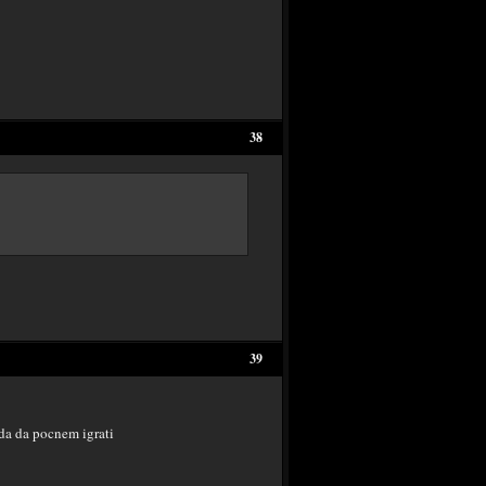
38
39
da da pocnem igrati