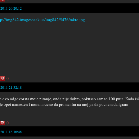
-2011 20:20:12
0
-2011 21:32:18
e ovo odgovor na moje pitanje, onda nije dobro, pokusao sam to 100 puta. Kada i
e opet namesten i moram rucno da promenim na moj pa da pocnem da igram
0
-2011 18:16:48