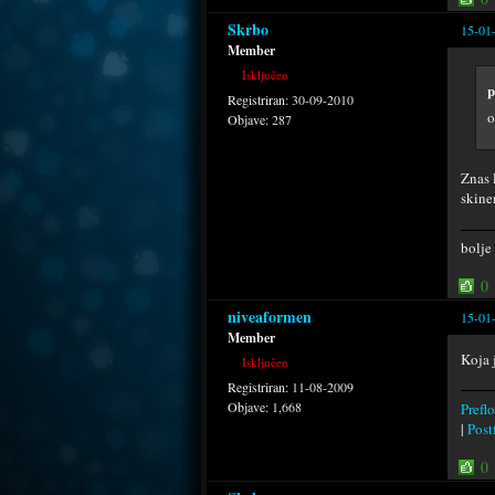
Skrbo
15-01
Member
Isključen
p
Registriran:
30-09-2010
o
Objave:
287
Znas 
skin
bolje
0
niveaformen
15-01
Member
Koja 
Isključen
Registriran:
11-08-2009
Objave:
1,668
Preflo
|
Postf
0