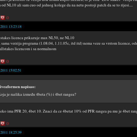
 od NL10 ali sam cuo od jednog kolege da na netu postoji patch da se to rijesi....
0
-2011 13:23:18
 stakes licenca prikazuje max NL50, ne NL10
, sama verzija programa (1.08.04, 1.11.05c, itd itd) nema veze sa vrstom licence, od
allstakes licencom i sa normalnom
0
-2011 15:02:51
iveaformen napisao:
oja je razlika između 4beta (%) i 4bet rangea?
neko ima PFR 20, 4bet 10. Znaci da ce 4betat 10% od PFR rangea pa mu je 4bet ra
0
-2011 18:25:39