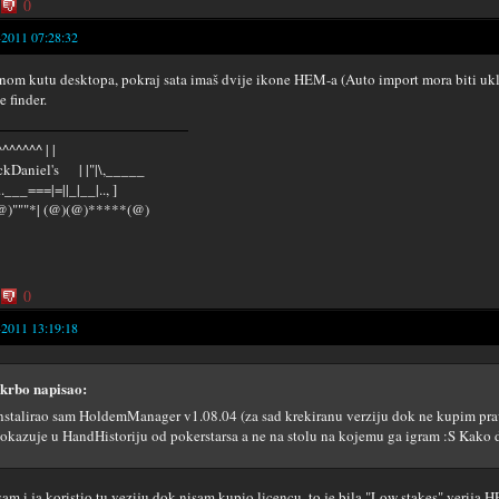
0
-2011 07:28:32
nom kutu desktopa, pokraj sata imaš dvije ikone HEM-a (Auto import mora biti uklj
e finder.
^^^^^^ | |
kDaniel's | |"|\,_____
...___===|=||_|__|.., ]
@)"""*| (@)(@)*****(@)
0
-2011 13:19:18
krbo napisao:
nstalirao sam HoldemManager v1.08.04 (za sad krekiranu verziju dok ne kupim p
okazuje u HandHistoriju od pokerstarsa a ne na stolu na kojemu ga igram :S Kako
 sam i ja koristio tu veziju dok nisam kupio licencu, to je bila "Low stakes" verija