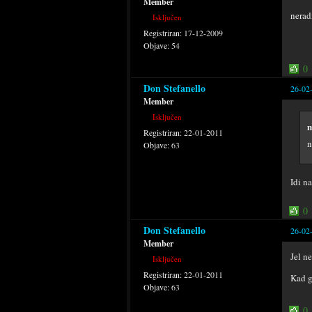
Member
nerad
Isključen
Registriran:
17-12-2009
Objave:
54
0
Don Stefanello
26-02
Member
Isključen
m
Registriran:
22-01-2011
n
Objave:
63
Idi n
0
Don Stefanello
26-02
Member
Jel n
Isključen
Registriran:
22-01-2011
Kad g
Objave:
63
0