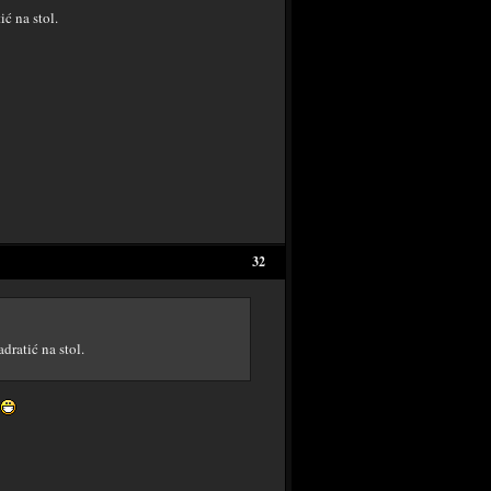
ć na stol.
32
dratić na stol.