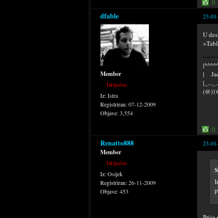
0
dfable
23-01
U des
>Tabl
|^^^^^
| Jac
Member
|_..._
Isključen
(@)'(
Iz:
Istra
Registriran:
07-12-2009
Objave:
3,554
0
Renatto888
23-01
Member
Isključen
S
Iz:
Osijek
I
Registriran:
26-11-2009
p
Objave:
453
Prije