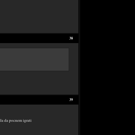
38
39
da da pocnem igrati