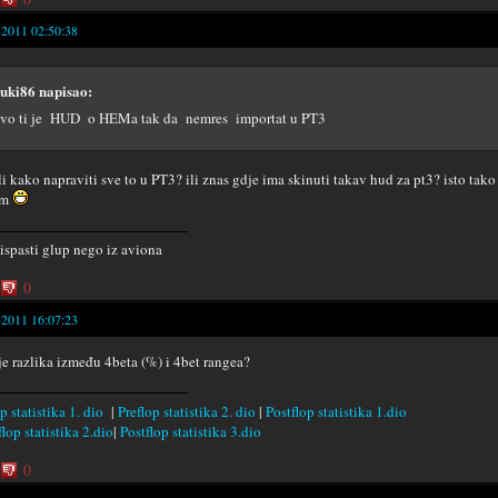
-2011 02:50:38
uki86 napisao:
vo ti je HUD o HEMa tak da nemres importat u PT3
li kako napraviti sve to u PT3? ili znas gdje ima skinuti takav hud za pt3? isto tako 
em
 ispasti glup nego iz aviona
0
-2011 16:07:23
je razlika između 4beta (%) i 4bet rangea?
p statistika 1. dio
|
Preflop statistika 2. dio
|
Postflop statistika 1.dio
lop statistika 2.dio
|
Postflop statistika 3.dio
0