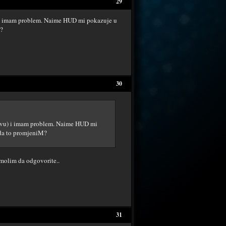
29
) i imam problem. Naime HUD mi pokazuje u
M?
30
ravu) i imam problem. Naime HUD mi
 da to promjeniM?
molim da odgovorite..
31