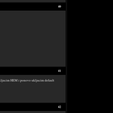
40
41
skljucim HEM i ponovo ukljucim default
42