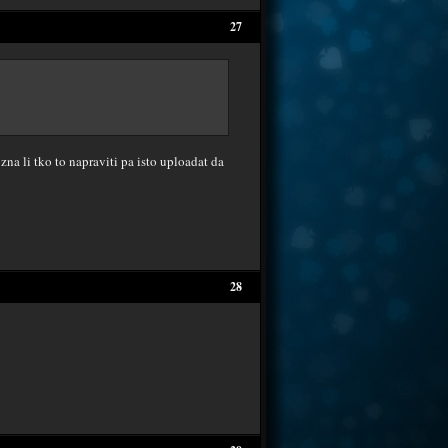
27
zna li tko to napraviti pa isto uploadat da
28