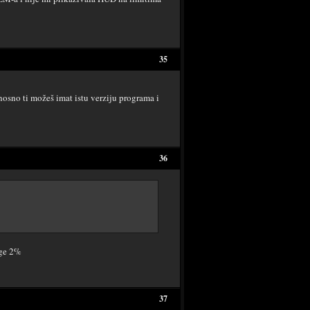
35
nosno ti možeš imat istu verziju programa i
36
nge 2%
37