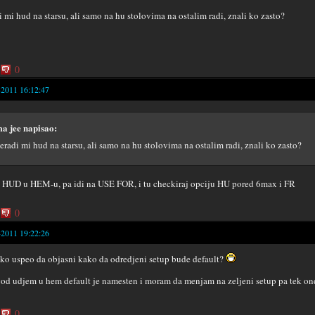
i mi hud na starsu, ali samo na hu stolovima na ostalim radi, znali ko zasto?
0
-2011 16:12:47
a jee napisao:
eradi mi hud na starsu, ali samo na hu stolovima na ostalim radi, znali ko zasto?
a HUD u HEM-u, pa idi na USE FOR, i tu checkiraj opciju HU pored 6max i FR
0
-2011 19:22:26
eko uspeo da objasni kako da odredjeni setup bude default?
od udjem u hem default je namesten i moram da menjam na zeljeni setup pa tek on
0