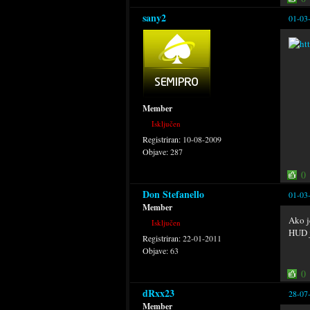
sany2
01-03
Member
Isključen
Registriran:
10-08-2009
Objave:
287
0
Don Stefanello
01-03
Member
Ako j
Isključen
HUD j
Registriran:
22-01-2011
Objave:
63
0
dRxx23
28-07
Member