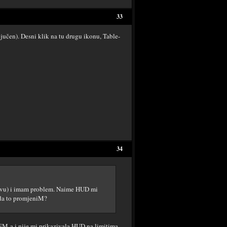
33
učen). Desni klik na tu drugu ikonu, Table-
34
ravu) i imam problem. Naime HUD mi
 da to promjeniM?
 HEM-a i nije mi prikazivala HUD na limitima