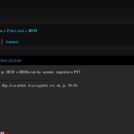
HUD
um
»
Poker alati
»
Naprijed
-2011 22:23:45
i je HUD o HEMa tak da nemres importat u PT3
e flip, il cu dobit il cu izgubit -vis da je 50-50
0