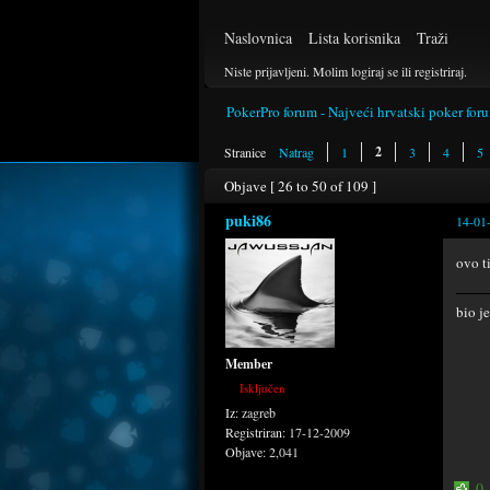
Naslovnica
Lista korisnika
Traži
Niste prijavljeni.
Molim logiraj se ili registriraj.
PokerPro forum - Najveći hrvatski poker for
2
Stranice
Natrag
1
3
4
5
Objave [ 26 to 50 of 109 ]
puki86
14-01
ovo t
bio j
Member
Isključen
Iz:
zagreb
Registriran:
17-12-2009
Objave:
2,041
0