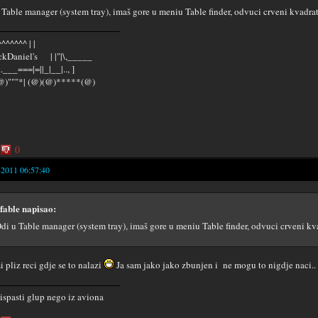
 Table manager (system tray), imaš gore u meniu Table finder, odvuci crveni kvadrati
^^^^^^ | |
kDaniel's | |"|\,_____
...___===|=||_|__|.., ]
@)"""*| (@)(@)*****(@)
0
-2011 06:57:40
fable napisao:
di u Table manager (system tray), imaš gore u meniu Table finder, odvuci crveni kva
i pliz reci gdje se to nalazi
Ja sam jako jako zbunjen i ne mogu to nigdje naci..
 ispasti glup nego iz aviona