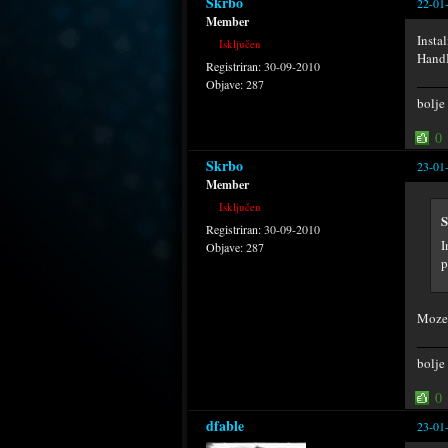
Skrbo
22-01
Member
Insta
Isključen
HandH
Registriran:
30-09-2010
Objave:
287
bolje
0
Skrbo
23-01
Member
Isključen
S
Registriran:
30-09-2010
I
Objave:
287
p
Moze 
bolje
0
dfable
23-01