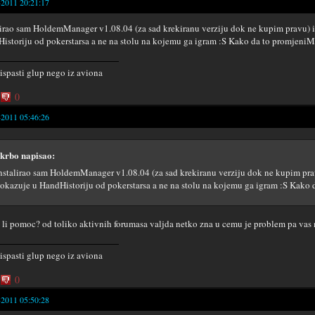
-2011 20:21:17
lirao sam HoldemManager v1.08.04 (za sad krekiranu verziju dok ne kupim pravu
istoriju od pokerstarsa a ne na stolu na kojemu ga igram :S Kako da to promjeni
 ispasti glup nego iz aviona
0
-2011 05:46:26
krbo napisao:
nstalirao sam HoldemManager v1.08.04 (za sad krekiranu verziju dok ne kupim p
okazuje u HandHistoriju od pokerstarsa a ne na stolu na kojemu ga igram :S Kako
li pomoc? od toliko aktivnih forumasa valjda netko zna u cemu je problem pa vas 
 ispasti glup nego iz aviona
0
-2011 05:50:28