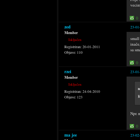
vecim
0
zed
23-01
Member
small
Isključen
inače
Registriran:
20-01-2011
sa sm
Objave:
110
0
rzei
23-01
Member
Isključen
n
Registriran:
24-04-2010
K
Objave:
123
Npr. 
0
ma jee
23-02