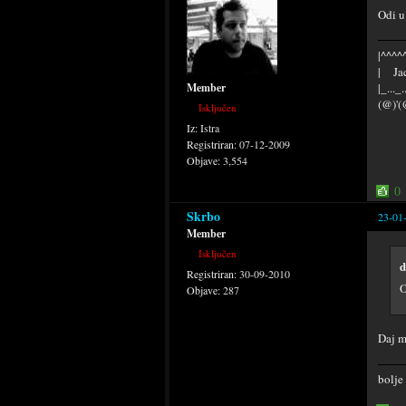
Odi u
|^^^^^
| Jac
|_..._
Member
(@)'(
Isključen
Iz:
Istra
Registriran:
07-12-2009
Objave:
3,554
0
Skrbo
23-01
Member
Isključen
d
Registriran:
30-09-2010
O
Objave:
287
Daj m
bolje