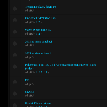
Trebam na tekuci, dajem PS
od gi85
PROJEKT: MTTSNG 180s
od gi85
(
1
2
)
video: 45man turbo PS
od gi85
(
1
2
)
200$ na starse za tekuci
od gi85
100$ na stars za tekuci
od gi85
PokerStars, Full Tilt, UB i AP optuženi za pranje novca (Black
Friday)
od gi85
(
1
2
3
13
)
PM
od gi85
STAKE
od gi85
Hajduk-Dinamo stream
od gi85
(
1
2
3
4
5
)