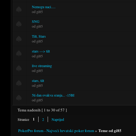
Nemogu naci.....
od gi85
SNG
od gi85
Tilt, Stars
od gi85
stars ---> tilt
od gi85
live streaming
od gi85
stars, tilt
od gi85
5ti dan ovakva sranja... -15BI
od gi85
Tema nađenih [ 1 to 30 of 57 ]
1
Stranice
2
Naprijed
Teme od gi85
PokerPro forum - Najveći hrvatski poker forum
»