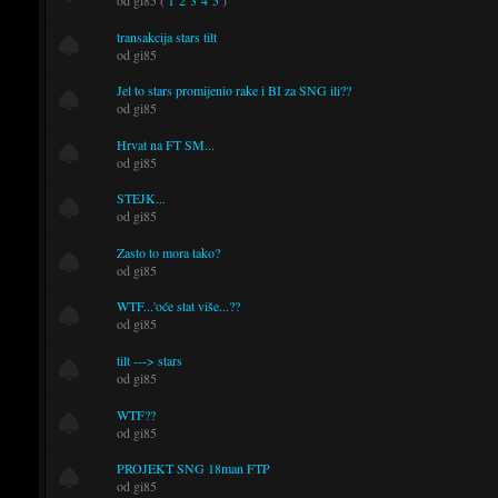
transakcija stars tilt
od gi85
Jel to stars promijenio rake i BI za SNG ili??
od gi85
Hrvat na FT SM...
od gi85
STEJK...
od gi85
Zasto to mora tako?
od gi85
WTF...'oće stat više...??
od gi85
tilt ---> stars
od gi85
WTF??
od gi85
PROJEKT SNG 18man FTP
od gi85