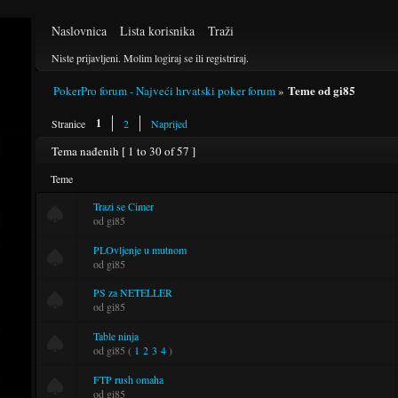
Naslovnica
Lista korisnika
Traži
Niste prijavljeni.
Molim logiraj se ili registriraj.
Teme od gi85
PokerPro forum - Najveći hrvatski poker forum
»
1
Stranice
2
Naprijed
Tema nađenih [ 1 to 30 of 57 ]
Teme
Trazi se Cimer
od gi85
PLOvljenje u mutnom
od gi85
PS za NETELLER
od gi85
Table ninja
od gi85
(
1
2
3
4
)
FTP rush omaha
od gi85